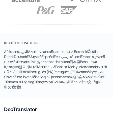
READ THIS PAGE IN
Afrikaans
العربية
Azərbaycanca
Български
বাংলা
Bosanski
Čeština
Dansk
Deutsch
Ελληνικά
Español
Eesti
فارسی
Suomi
Français
ગુજરાતી
עברית
हिन्दी
Hrvatski
Magyar
Indonesia
Italiano
日本語
Basa Jawa
Қазақша
한국어
Kurdî
Монгол
मराठी
Bahasa Melayu
Nederlands
Norsk
ଓଡିଆ
ਪੰਜਾਬੀ
Polski
Português (BR)
Português (PT)
Română
Русский
Slovenčina
Slovenščina
Shqip
Српски
Svenska
தமிழ்
తెలుగు
ภาษาไทย
Türkmenler
Tagalog
Türkçe
Українська
اردو
Tiếng Việt
中文 (简体)
中文 (繁體)
DocTranslator