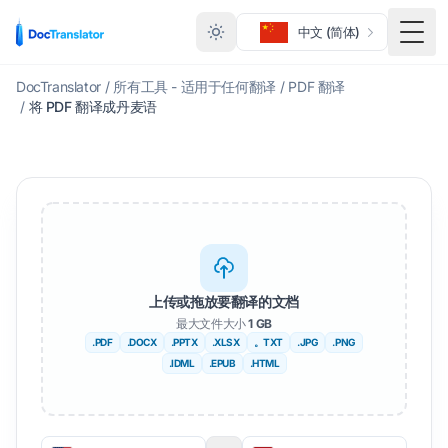
中文 (简体)
切换
DocTranslator
/
所有工具 - 适用于任何翻译
/
PDF 翻译
/
将 PDF 翻译成丹麦语
上传或拖放要翻译的文档
最大文件大小
1 GB
.PDF
.DOCX
.PPTX
.XLSX
。TXT
.JPG
.PNG
.IDML
.EPUB
.HTML