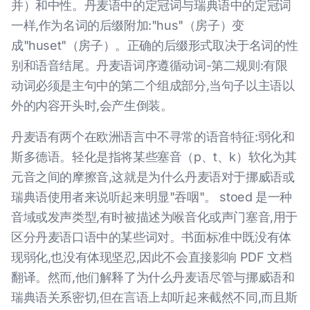
并）和中性。丹麦语中的定冠词与瑞典语中的定冠词
一样,作为名词的后缀附加:"hus"（房子）变
成"huset"（房子）。正确的后缀形式取决于名词的性
别和语音结尾。丹麦语词序遵循动词-第二规则:有限
动词必须是主句中的第二个组成部分,当句子以主语以
外的内容开头时,会产生倒装。
丹麦语有两个在欧洲语言中不寻常的语音特征:弱化和
斯多德语。轻化是指将某些塞音（p、t、k）软化为其
元音之间的摩擦音,这就是为什么丹麦语对于挪威语或
瑞典语使用者来说听起来明显"吞咽"。 stoed 是一种
音域或发声类型,有时被描述为喉音化或声门塞音,用于
区分丹麦语口语中的某些词对。书面标准中既没有体
现弱化,也没有体现坚忍,因此不会直接影响 PDF 文档
翻译。然而,他们解释了为什么丹麦语尽管与挪威语和
瑞典语关系密切,但在言语上却听起来截然不同,而且斯