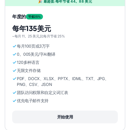
🎉 最超值:每年节省 44。88 美元
年度的
节省25%
每年135美元
~每月 11。25 美元,比每月节省 25%
每月100页或3万字
0。005美元/字AI翻译
120多种语言
无限文件存储
PDF、DOCX、XLSX、PPTX、IDML、TXT、JPG、
PNG、CSV、JSON
团队访问权限和自定义词汇表
优先电子邮件支持
开始使用