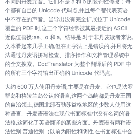
不同的丹麦元音。它们不是 a 和 o 的装饰性修改；每
个都有自己的 Unicode 代码点,并且每个都代表英语
中不存在的声音。当导出没有完全扩展拉丁 Unicode
覆盖的 PDF 时,这三个字符经常被其最接近的 ASCII
近似值替换:ae、o 和 a。结果是,对于非丹麦读者来说,
文本看起来几乎正确,但在正字法上是错误的,并且将无
法通过丹麦语拼写检查、排序操作和文档管理系统中
的全文搜索。DocTranslator 为整个翻译后的 PDF 中
的所有三个字符输出正确的 Unicode 代码点。
大约 600 万人使用丹麦语,主要是在丹麦。它也是法罗
群岛和格陵兰岛公认的语言,这两个岛屿都是丹麦王国
的自治领土,德国北部石勒苏益格地区的少数人使用这
种语言。丹麦语语法在现代书面标准中没有名词的语
法格,这简化了英语翻译的某些方面。丹麦语有两种语
法性别:普通性别（以前为阳性和阴性,在书面标准中合