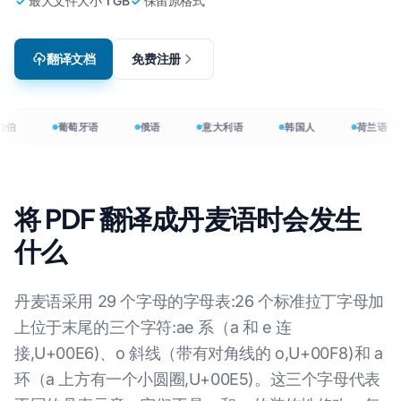
最大文件大小 1 GB
保留原格式
翻译文档
免费注册
拉伯
葡萄牙语
俄语
意大利语
韩国人
荷兰语
将 PDF 翻译成丹麦语时会发生
什么
丹麦语采用 29 个字母的字母表:26 个标准拉丁字母加
上位于末尾的三个字符:ae 系（a 和 e 连
接,U+00E6)、o 斜线（带有对角线的 o,U+00F8)和 a
环（a 上方有一个小圆圈,U+00E5)。这三个字母代表