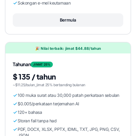
Sokongan e-mel keutamaan
Bermula
🎉 Nilai terbaik: jimat $44.88/tahun
Tahunan
JIMAT 25%
$ 135 / tahun
~$11.25/bulan, jimat 25% berbanding bulanan
100 muka surat atau 30,000 patah perkataan sebulan
$0.005/perkataan terjemahan AI
120+ bahasa
Storan fail tanpa had
PDF, DOCX, XLSX, PPTX, IDML, TXT, JPG, PNG, CSV,
JSON