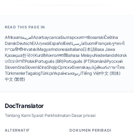
READ THIS PAGE IN
Afrikaans
العربية
Azərbaycanca
Български
বাংলা
Bosanski
Čeština
Dansk
Deutsch
Ελληνικά
Español
Eesti
فارسی
Suomi
Français
ગુજરાતી
עברית
हिन्दी
Hrvatski
Magyar
Indonesia
Italiano
日本語
Basa Jawa
Қазақша
한국어
Kurdî
Монгол
मराठी
Bahasa Melayu
Nederlands
Norsk
ଓଡିଆ
ਪੰਜਾਬੀ
Polski
Português (BR)
Português (PT)
Română
Русский
Slovenčina
Slovenščina
Shqip
Српски
Svenska
தமிழ்
తెలుగు
ภาษาไทย
Türkmenler
Tagalog
Türkçe
Українська
اردو
Tiếng Việt
中文 (简体)
中文 (繁體)
DocTranslator
Tentang Kami
·
Syarat Perkhidmatan
·
Dasar privasi
ALTERNATIF
DOKUMEN PERIBADI