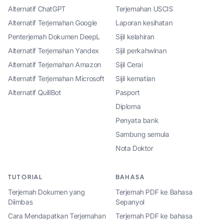
Alternatif ChatGPT
Terjemahan USCIS
Alternatif Terjemahan Google
Laporan kesihatan
Penterjemah Dokumen DeepL
Sijil kelahiran
Alternatif Terjemahan Yandex
Sijil perkahwinan
Alternatif Terjemahan Amazon
Sijil Cerai
Alternatif Terjemahan Microsoft
Sijil kematian
Alternatif QuillBot
Pasport
Diploma
Penyata bank
Sambung semula
Nota Doktor
TUTORIAL
BAHASA
Terjemah Dokumen yang
Terjemah PDF ke Bahasa
Diimbas
Sepanyol
Cara Mendapatkan Terjemahan
Terjemah PDF ke bahasa