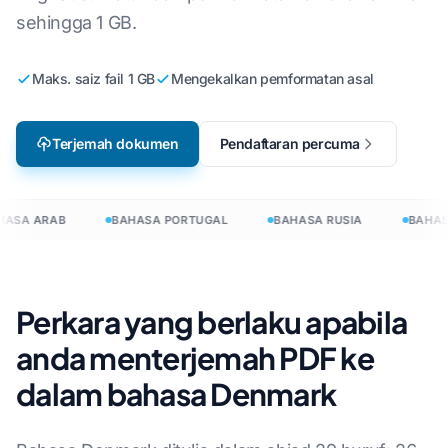
sehingga 1 GB.
Maks. saiz fail 1 GB
Mengekalkan pemformatan asal
Terjemah dokumen
Pendaftaran percuma
ASA ARAB
BAHASA PORTUGAL
BAHASA RUSIA
BAHASA
Perkara yang berlaku apabila
anda menterjemah PDF ke
dalam bahasa Denmark