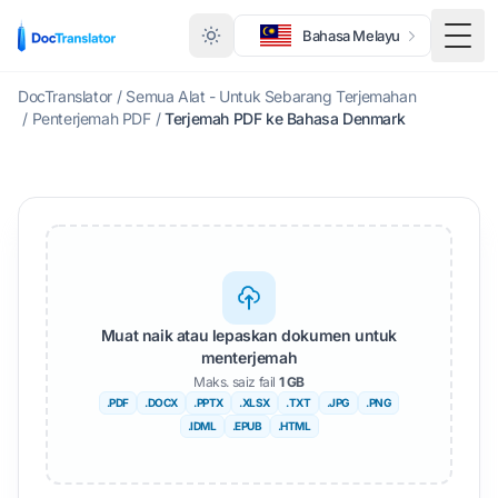
Bahasa Melayu
Togo
DocTranslator
/
Semua Alat - Untuk Sebarang Terjemahan
/
Penterjemah PDF
/
Terjemah PDF ke Bahasa Denmark
Muat naik atau lepaskan dokumen untuk
menterjemah
Maks. saiz fail
1 GB
.PDF
.DOCX
.PPTX
.XLSX
.TXT
.JPG
.PNG
.IDML
.EPUB
.HTML