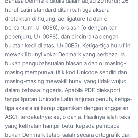
Bahasa Denmark ditulis dalam abjad 29 huruf: 26
huruf Latin standard ditambah tiga aksara
diletakkan di hujung: ae-ligature (a dan e
bercantum, U+00E6), o-slash (o dengan bar
pepenjuru, U+ 00F8), dan cincin-a (a dengan
bulatan kecil di atas, U+00E5). Ketiga-tiga huruf ini
mewakili bunyi vokal Denmark yang berbeza. Ia
bukan pengubahsuaian hiasan a dan o; masing-
masing mempunyai titik kod Unicode sendiri dan
masing-masing mewakili bunyi yang tidak wujud
dalam bahasa Inggeris. Apabila PDF dieksport
tanpa liputan Unicode Latin lanjutan penuh, ketiga-
tiga aksara ini kerap digantikan dengan anggaran
ASCII terdekatnya: ae, o dan a. Hasilnya ialah teks
yang kelihatan hampir betul kepada pembaca
bukan Denmark tetapi salah secara ortografik dan