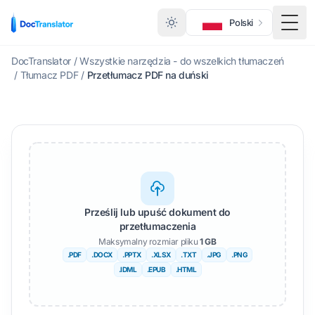
Polski
Menu
DocTranslator
/
Wszystkie narzędzia - do wszelkich tłumaczeń
/
Tłumacz PDF
/
Przetłumacz PDF na duński
Prześlij lub upuść dokument do
przetłumaczenia
Maksymalny rozmiar pliku
1 GB
.PDF
.DOCX
.PPTX
.XLSX
.TXT
.JPG
.PNG
.IDML
.EPUB
.HTML