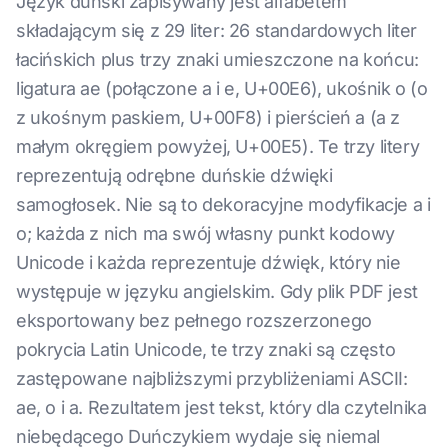
Język duński zapisywany jest alfabetem
składającym się z 29 liter: 26 standardowych liter
łacińskich plus trzy znaki umieszczone na końcu:
ligatura ae (połączone a i e, U+00E6), ukośnik o (o
z ukośnym paskiem, U+00F8) i pierścień a (a z
małym okręgiem powyżej, U+00E5). Te trzy litery
reprezentują odrębne duńskie dźwięki
samogłosek. Nie są to dekoracyjne modyfikacje a i
o; każda z nich ma swój własny punkt kodowy
Unicode i każda reprezentuje dźwięk, który nie
występuje w języku angielskim. Gdy plik PDF jest
eksportowany bez pełnego rozszerzonego
pokrycia Latin Unicode, te trzy znaki są często
zastępowane najbliższymi przybliżeniami ASCII:
ae, o i a. Rezultatem jest tekst, który dla czytelnika
niebędącego Duńczykiem wydaje się niemal