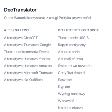
DocTranslator
O nas
·
Warunki korzystania z usługi
·
Polityka prywatności
ALTERNATYWY
DOKUMENTY OSOBISTE
Alternatywa ChatGPT
Tłumaczenie USCIS
Alternatywa Tłumacza Google
Raport medyczny
Tłumacz dokumentów DeepL
Akt urodzenia
Alternatywa tłumacza Yandex
Akt małżeństwa
Alternatywa tłumacza Amazon
Świadectwo rozwodu
Alternatywa Microsoft Translate
Certyfikat śmierci
Alternatywa dla QuillBota
Paszport
Dyplom
Wyciąg bankowy
Wznawiać
Notatka lekarza