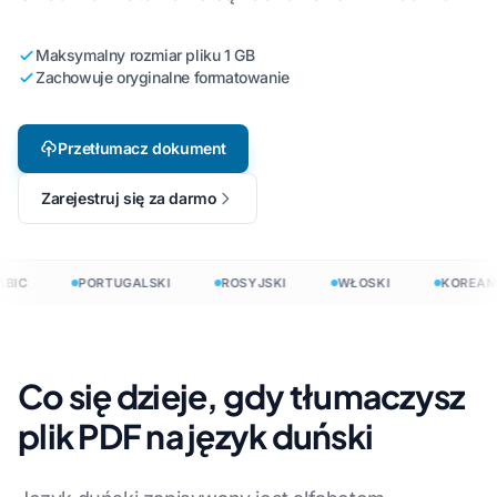
Maksymalny rozmiar pliku 1 GB
Zachowuje oryginalne formatowanie
Przetłumacz dokument
Zarejestruj się za darmo
BIC
PORTUGALSKI
ROSYJSKI
WŁOSKI
KOREAŃS
Co się dzieje, gdy tłumaczysz
plik PDF na język duński