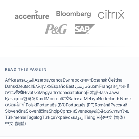
READ THIS PAGE IN
Afrikaans
العربية
Azərbaycanca
Български
বাংলা
Bosanski
Čeština
Dansk
Deutsch
Ελληνικά
Español
Eesti
فارسی
Suomi
Français
ગુજરાતી
עברית
हिन्दी
Hrvatski
Magyar
Indonesia
Italiano
日本語
Basa Jawa
Қазақша
한국어
Kurdî
Монгол
मराठी
Bahasa Melayu
Nederlands
Norsk
ଓଡିଆ
ਪੰਜਾਬੀ
Polski
Português (BR)
Português (PT)
Română
Русский
Slovenčina
Slovenščina
Shqip
Српски
Svenska
தமிழ்
తెలుగు
ภาษาไทย
Türkmenler
Tagalog
Türkçe
Українська
اردو
Tiếng Việt
中文 (简体)
中文 (繁體)