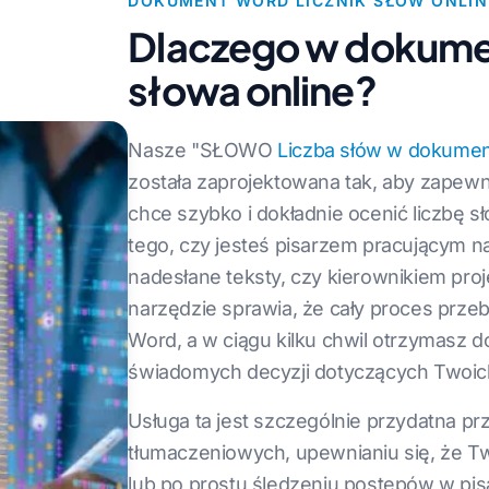
DOKUMENT WORD LICZNIK SŁÓW ONLIN
Dlaczego w dokume
słowa online?
Nasze "SŁOWO
Liczba słów w dokumen
została zaprojektowana tak, aby zapewni
chce szybko i dokładnie ocenić liczbę
tego, czy jesteś pisarzem pracującym
nadesłane teksty, czy kierownikiem pro
narzędzie sprawia, że cały proces prze
Word, a w ciągu kilku chwil otrzymasz d
świadomych decyzji dotyczących Twoic
Usługa ta jest szczególnie przydatna p
tłumaczeniowych, upewnianiu się, że T
lub po prostu śledzeniu postępów w pis