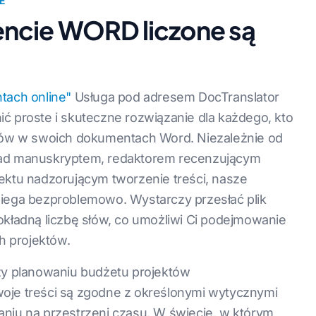
E
ncie WORD liczone są
tach online"
Usługa pod adresem DocTranslator
ć proste i skuteczne rozwiązanie dla każdego, kto
 słów w swoich dokumentach Word. Niezależnie od
 nad manuskryptem, redaktorem recenzującym
jektu nadzorującym tworzenie treści, nasze
biega bezproblemowo. Wystarczy przesłać plik
okładną liczbę słów, co umożliwi Ci podejmowanie
h projektów.
rzy planowaniu budżetu projektów
woje treści są zgodne z określonymi wytycznymi
aniu na przestrzeni czasu. W świecie, w którym