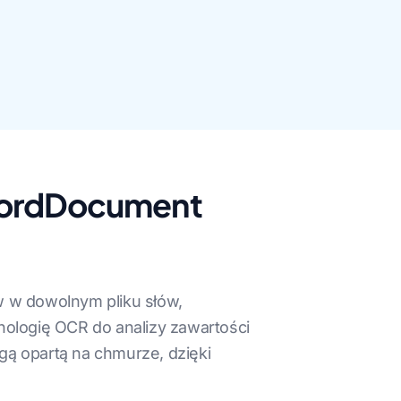
a WordDocument
ów w dowolnym pliku słów,
nologię OCR do analizy zawartości
ugą opartą na chmurze, dzięki