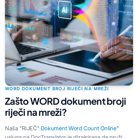
WORD DOKUMENT BROJ RIJEČI NA MREŽI
Zašto WORD dokument broji
riječi na mreži?
Naša "RIJEČ"
Dokument Word Count Online"
usluga na DocTranslator je dizajnirana da pruži