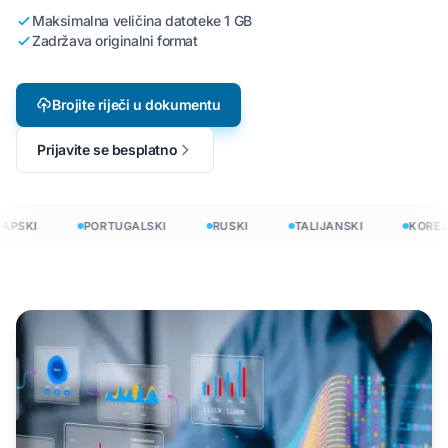
Maksimalna veličina datoteke 1 GB
Zadržava originalni format
Brojite riječi u dokumentu
Prijavite se besplatno
APSKI
PORTUGALSKI
RUSKI
TALIJANSKI
KOREJS