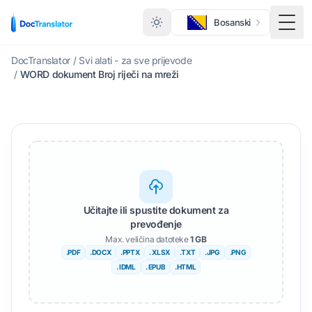
Bosanski
Togg
DocTranslator
/
Svi alati - za sve prijevode
/
WORD dokument Broj riječi na mreži
Učitajte ili spustite dokument za
prevođenje
Max. veličina datoteke
1 GB
.PDF
.DOCX
.PPTX
. XLSX
.TXT
.JPG
.PNG
. IDML
. EPUB
.HTML