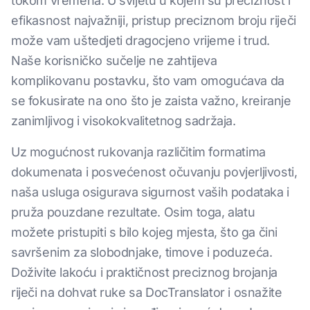
tokom vremena. U svijetu u kojem su preciznost i
efikasnost najvažniji, pristup preciznom broju riječi
može vam uštedjeti dragocjeno vrijeme i trud.
Naše korisničko sučelje ne zahtijeva
komplikovanu postavku, što vam omogućava da
se fokusirate na ono što je zaista važno, kreiranje
zanimljivog i visokokvalitetnog sadržaja.
Uz mogućnost rukovanja različitim formatima
dokumenata i posvećenost očuvanju povjerljivosti,
naša usluga osigurava sigurnost vaših podataka i
pruža pouzdane rezultate. Osim toga, alatu
možete pristupiti s bilo kojeg mjesta, što ga čini
savršenim za slobodnjake, timove i poduzeća.
Doživite lakoću i praktičnost preciznog brojanja
riječi na dohvat ruke sa DocTranslator i osnažite