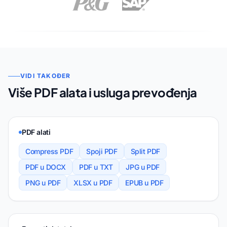
VIDI TAKOĐER
Više PDF alata i usluga prevođenja
PDF alati
Compress PDF
Spoji PDF
Split PDF
PDF u DOCX
PDF u TXT
JPG u PDF
PNG u PDF
XLSX u PDF
EPUB u PDF