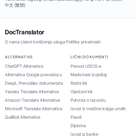
中文 (繁體)
DocTranslator
O nama
·
Uslovi korišćenja usluga
·
Politika privatnosti
ALTERNATIVE
LIČNI DOKUMENTI
ChatGPT Alternativa
Prevod USCIS-a
Alternativa Google prevodiocu
Medicinski izvještaj
DeepL Prevodilac dokumenata
Rodni list
Yandex Translate Alternativa
Vjenčani list
Amazon Translate Alternativa
Potvrda o razvodu
Microsoft Translate Alternativa
Izvod iz matične knjige umrlih
QuillBot Alternative
Pasoš
Diploma
Izvod iz banke