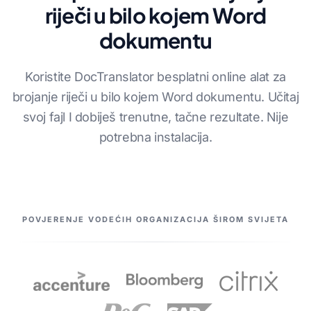
riječi u bilo kojem Word
dokumentu
Koristite DocTranslator besplatni online alat za
brojanje riječi u bilo kojem Word dokumentu. Učitaj
svoj fajl I dobiješ trenutne, tačne rezultate. Nije
potrebna instalacija.
NAŠI PARTNERI
POVJERENJE VODEĆIH ORGANIZACIJA ŠIROM SVIJETA