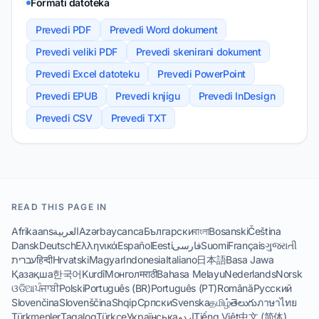
Formati datoteka
Prevedi PDF
Prevedi Word dokument
Prevedi veliki PDF
Prevedi skenirani dokument
Prevedi Excel datoteku
Prevedi PowerPoint
Prevedi EPUB
Prevedi knjigu
Prevedi InDesign
Prevedi CSV
Prevedi TXT
READ THIS PAGE IN
Afrikaans
العربية
Azərbaycanca
Български
বাংলা
Bosanski
Čeština
Dansk
Deutsch
Ελληνικά
Español
Eesti
فارسی
Suomi
Français
ગુજરાતી
עברית
हिन्दी
Hrvatski
Magyar
Indonesia
Italiano
日本語
Basa Jawa
Қазақша
한국어
Kurdî
Монгол
मराठी
Bahasa Melayu
Nederlands
Norsk
ଓଡିଆ
ਪੰਜਾਬੀ
Polski
Português (BR)
Português (PT)
Română
Русский
Slovenčina
Slovenščina
Shqip
Српски
Svenska
தமிழ்
తెలుగు
ภาษาไทย
Türkmenler
Tagalog
Türkçe
Українська
اردو
Tiếng Việt
中文 (简体)