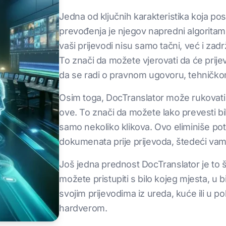
Jedna od ključnih karakteristika koja po
prevođenja je njegov napredni algoritam
vaši prijevodi nisu samo tačni, već i za
To znači da možete vjerovati da će prijev
da se radi o pravnom ugovoru, tehničkom
Osim toga, DocTranslator može rukovati 
ove. To znači da možete lako prevesti bi
samo nekoliko klikova. Ovo eliminiše po
dokumenata prije prijevoda, štedeći vam 
Još jedna prednost DocTranslator je to š
možete pristupiti s bilo kojeg mjesta, u
svojim prijevodima iz ureda, kuće ili u p
hardverom.