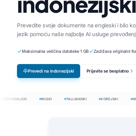
indonezijsk
Lokalizacija video igara
Prevedite CSV
i
Engleski na korejski
e-Learning
Prevedi JSON
Engleski na arapski
Prevedite svoje dokumente na engleski i bilo koj
jezik pomoću naše najbolje AI usluge prevođenj
HTML prevodil
ki
Engleski na turski
InDesign broj ri
Engleski na indonežanski
Maksimalna veličina datoteke 1 GB
Zadržava originalni fo
.DOCX Brojač ri
ijski
Engleski na hindi
Broj datoteka u
Engleski na urdu
Prevedi na indonezijski
Prijavite se besplatno
PowerPoint broj
TUGALSKI
RUSKI
TALIJANSKI
KOREJSKI
NIZOZE
na 120+ jezika
evesti dokumente na 120+ jezika