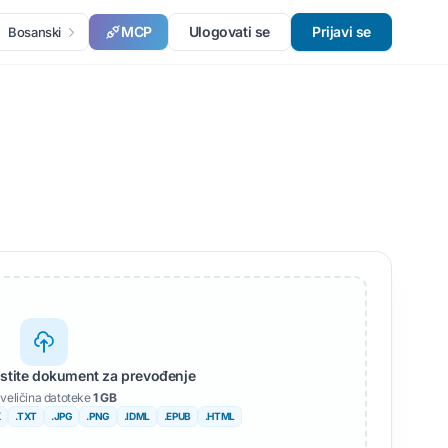
MCP
Ulogovati se
Prijavi se
Bosanski
pustite dokument za prevođenje
veličina datoteke
1 GB
X
.TXT
.JPG
.PNG
.IDML
.EPUB
.HTML