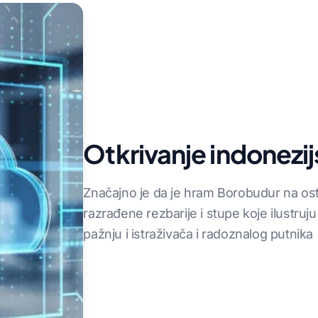
Otkrivanje indonezij
Značajno je da je hram Borobudur na ost
razrađene rezbarije i stupe koje ilustruj
pažnju i istraživača i radoznalog putnika