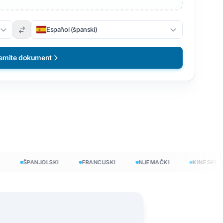
Español (španski)
emite dokument
ŠPANJOLSKI
FRANCUSKI
NJEMAČKI
KINESKI
no