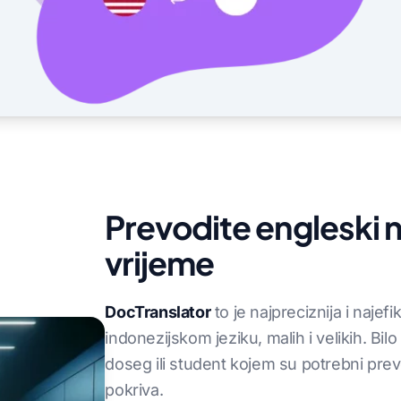
Prevodite engleski n
vrijeme
DocTranslator
to je najpreciznija i naje
indonezijskom jeziku, malih i velikih. Bilo
doseg ili student kojem su potrebni pre
pokriva.