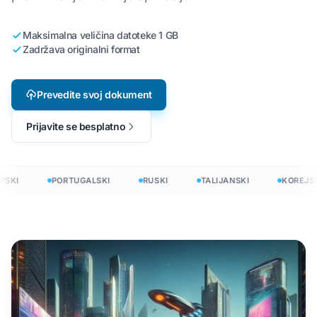
Maksimalna veličina datoteke 1 GB
Zadržava originalni format
Prevedite svoj dokument
Prijavite se besplatno
SKI
PORTUGALSKI
RUSKI
TALIJANSKI
KOREJSK