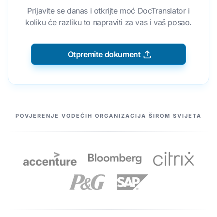
Prijavite se danas i otkrijte moć DocTranslator i
koliku će razliku to napraviti za vas i vaš posao.
Otpremite dokument
NAŠI PARTNERI
POVJERENJE VODEĆIH ORGANIZACIJA ŠIROM SVIJETA