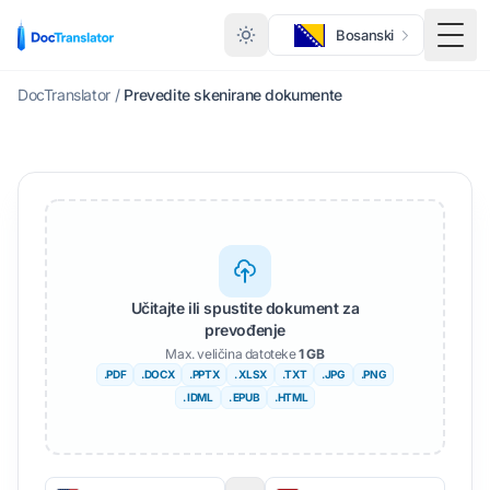
Bosanski
Togg
DocTranslator
/
Prevedite skenirane dokumente
Učitajte ili spustite dokument za
prevođenje
Max. veličina datoteke
1 GB
.PDF
.DOCX
.PPTX
. XLSX
.TXT
.JPG
.PNG
. IDML
. EPUB
.HTML