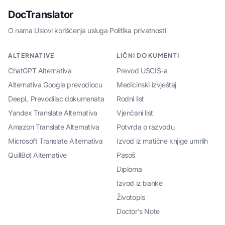
DocTranslator
O nama
·
Uslovi korišćenja usluga
·
Politika privatnosti
ALTERNATIVE
LIČNI DOKUMENTI
ChatGPT Alternativa
Prevod USCIS-a
Alternativa Google prevodiocu
Medicinski izvještaj
DeepL Prevodilac dokumenata
Rodni list
Yandex Translate Alternativa
Vjenčani list
Amazon Translate Alternativa
Potvrda o razvodu
Microsoft Translate Alternativa
Izvod iz matične knjige umrlih
QuillBot Alternative
Pasoš
Diploma
Izvod iz banke
Životopis
Doctor's Note