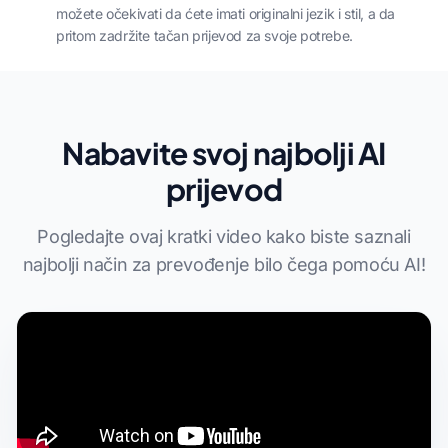
možete očekivati da ćete imati originalni jezik i stil, a da
pritom zadržite tačan prijevod za svoje potrebe.
Nabavite svoj najbolji AI
prijevod
Pogledajte ovaj kratki video kako biste saznali
najbolji način za prevođenje bilo čega pomoću AI!