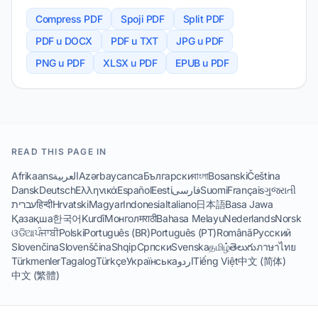
Compress PDF
Spoji PDF
Split PDF
PDF u DOCX
PDF u TXT
JPG u PDF
PNG u PDF
XLSX u PDF
EPUB u PDF
READ THIS PAGE IN
Afrikaans
العربية
Azərbaycanca
Български
বাংলা
Bosanski
Čeština
Dansk
Deutsch
Ελληνικά
Español
Eesti
فارسی
Suomi
Français
ગુજરાતી
עברית
हिन्दी
Hrvatski
Magyar
Indonesia
Italiano
日本語
Basa Jawa
Қазақша
한국어
Kurdî
Монгол
मराठी
Bahasa Melayu
Nederlands
Norsk
ଓଡିଆ
ਪੰਜਾਬੀ
Polski
Português (BR)
Português (PT)
Română
Русский
Slovenčina
Slovenščina
Shqip
Српски
Svenska
தமிழ்
తెలుగు
ภาษาไทย
Türkmenler
Tagalog
Türkçe
Українська
اردو
Tiếng Việt
中文 (简体)
中文 (繁體)