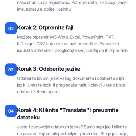
našu stranicu za registraciju. Potrebni detalji uključuju vaše
ime, adresu e-pošte i lozinku.
Korak 2: Otpremite fajl
02
Možete otpremiti MS Word, Excel, PowerPoint, TXT,
InDesign i CSV datoteke na naš prevodilac. Prevucite i
ispustite datoteke ili pregledajte svoj uređaj da ih otpremite.
Korak 3: Odaberite jezike
03
Odaberite izvorni jezik vašeg dokumenta i odaberite ciljni
jezik. Unesite jezik ili pregledajte našu kolekciju kako biste
odabrali željenu opciju.
Korak 4: Kliknite "Translate" i preuzmite
04
datoteku
Jeste li zadovoljni odabirom jezika? Samo naprijed i kliknite
na prevod. Fajl će biti postavljen i preveden. Što je još bolje,