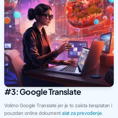
#3: Google Translate
Volimo Google Translate jer je to zaista besplatan i
pouzdan online dokument
alat za prevođenje
.