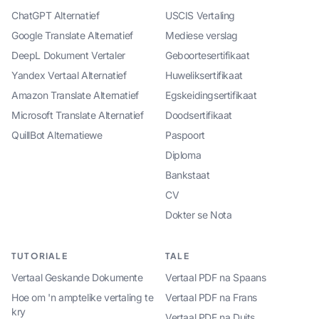
ChatGPT Alternatief
USCIS Vertaling
Google Translate Alternatief
Mediese verslag
DeepL Dokument Vertaler
Geboortesertifikaat
Yandex Vertaal Alternatief
Huweliksertifikaat
Amazon Translate Alternatief
Egskeidingsertifikaat
Microsoft Translate Alternatief
Doodsertifikaat
QuillBot Alternatiewe
Paspoort
Diploma
Bankstaat
CV
Dokter se Nota
TUTORIALE
TALE
Vertaal Geskande Dokumente
Vertaal PDF na Spaans
Hoe om 'n amptelike vertaling te
Vertaal PDF na Frans
kry
Vertaal PDF na Duits