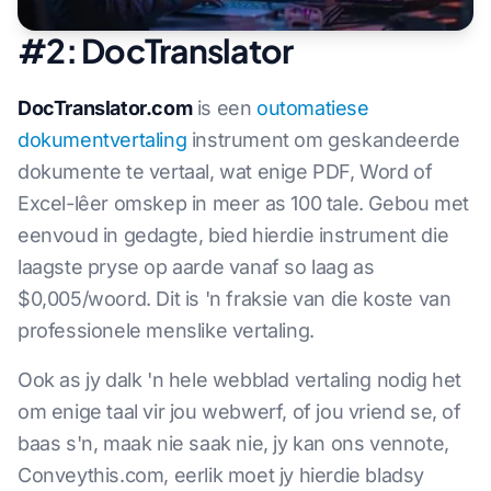
#2: DocTranslator
DocTranslator.com
is een
outomatiese
dokumentvertaling
instrument om geskandeerde
dokumente te vertaal, wat enige PDF, Word of
Excel-lêer omskep in meer as 100 tale. Gebou met
eenvoud in gedagte, bied hierdie instrument die
laagste pryse op aarde vanaf so laag as
$0,005/woord. Dit is 'n fraksie van die koste van
professionele menslike vertaling.
Ook as jy dalk 'n hele webblad vertaling nodig het
om enige taal vir jou webwerf, of jou vriend se, of
baas s'n, maak nie saak nie, jy kan ons vennote,
Conveythis.com, eerlik moet jy hierdie bladsy