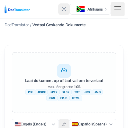
Afrikaans
Wisse
DocTranslator
/
Vertaal Geskande Dokumente
Laai dokument op of laat val om te vertaal
Max. lêer grootte
1 GB
.PDF
.DOCX
.PPTX
.XLSX
.TXT
.JPG
.PNG
.IDML
.EPUB
.HTML
Engels (Engels)
Español (Spaans)