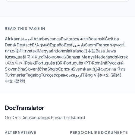
READ THIS PAGE IN
Afrikaans
العربية
Azərbaycanca
Български
বাংলা
Bosanski
Čeština
Dansk
Deutsch
Ελληνικά
Español
Eesti
فارسی
Suomi
Français
ગુજરાતી
עברית
हिन्दी
Hrvatski
Magyar
Indonesia
Italiano
日本語
Basa Jawa
Қазақша
한국어
Kurdî
Монгол
मराठी
Bahasa Melayu
Nederlands
Norsk
ଓଡିଆ
ਪੰਜਾਬੀ
Polski
Português (BR)
Português (PT)
Română
Русский
Slovenčina
Slovenščina
Shqip
Српски
Svenska
தமிழ்
తెలుగు
ภาษาไทย
Türkmenler
Tagalog
Türkçe
Українська
اردو
Tiếng Việt
中文 (简体)
中文 (繁體)
DocTranslator
Oor Ons
·
Diensbepalings
·
Privaatheidsbeleid
ALTERNATIEWE
PERSOONLIKE DOKUMENTE