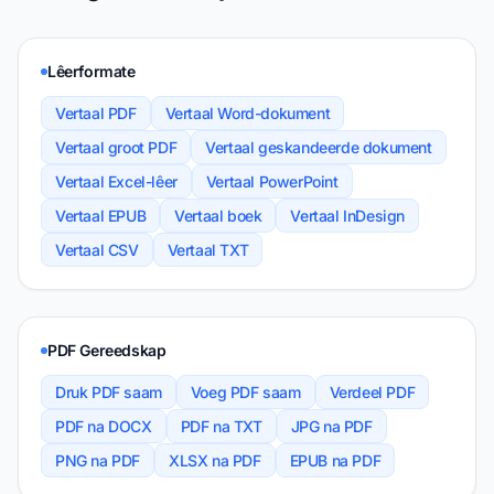
Lêerformate
Vertaal PDF
Vertaal Word-dokument
Vertaal groot PDF
Vertaal geskandeerde dokument
Vertaal Excel-lêer
Vertaal PowerPoint
Vertaal EPUB
Vertaal boek
Vertaal InDesign
Vertaal CSV
Vertaal TXT
PDF Gereedskap
Druk PDF saam
Voeg PDF saam
Verdeel PDF
PDF na DOCX
PDF na TXT
JPG na PDF
PNG na PDF
XLSX na PDF
EPUB na PDF