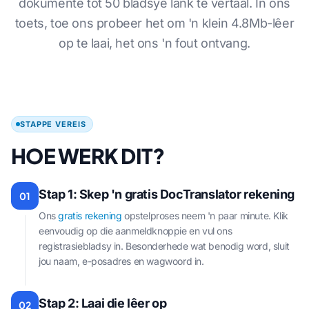
dokumente tot 50 bladsye lank te vertaal. In ons
toets, toe ons probeer het om 'n klein 4.8Mb-lêer
op te laai, het ons 'n fout ontvang.
STAPPE VEREIS
HOE WERK DIT?
Stap 1: Skep 'n gratis DocTranslator rekening
01
Ons
gratis rekening
opstelproses neem 'n paar minute. Klik
eenvoudig op die aanmeldknoppie en vul ons
registrasiebladsy in. Besonderhede wat benodig word, sluit
jou naam, e-posadres en wagwoord in.
Stap 2: Laai die lêer op
02