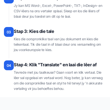
Jy kan MS Word-, Excel-, PowerPoint-, TXT-, InDesign- en
CSV-lêers na ons vertaler oplaai. Sleep en los die lêers of
blaai deur jou toestel om dit op te laai.
Stap 3: Kies die tale
03
Kies die oorspronklike taal van jou dokument en kies die
teikentaal. Tik die taal in of blaai deur ons versameling om
jou voorkeuropsie te kies.
Stap 4: Klik "Translate" en laai die lêer af
04
Tevrede met jou taalkeuse? Gaan voort en klik vertaal. Die
lêer sal opgelaai en vertaal word. Nog beter, jy kan verwag
om die oorspronklike taal en styl te hê terwyl jy 'n akkurate
vertaling vir jou behoeftes behou.