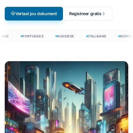
Vertaal jou dokument
Registreer gratis
IESE
PORTUGEES
RUSSIESE
ITALIAANS
KOREAA