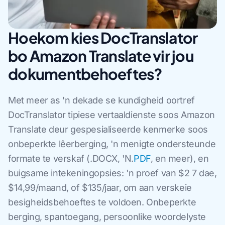
Hoekom kies DocTranslator
bo Amazon Translate vir jou
dokumentbehoeftes?
Met meer as 'n dekade se kundigheid oortref
DocTranslator tipiese vertaaldienste soos Amazon
Translate deur gespesialiseerde kenmerke soos
onbeperkte lêerberging, 'n menigte ondersteunde
formate te verskaf (.DOCX, 'N.
PDF
, en meer), en
buigsame intekeningopsies: 'n proef van $2 7 dae,
$14,99/maand, of $135/jaar, om aan verskeie
besigheidsbehoeftes te voldoen. Onbeperkte
berging, spantoegang, persoonlike woordelyste