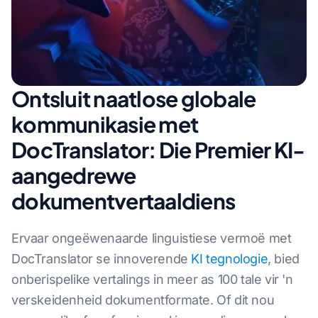
Ontsluit naatlose globale
kommunikasie met
DocTranslator: Die Premier KI-
aangedrewe
dokumentvertaaldiens
Ervaar ongeëwenaarde linguistiese vermoë met
DocTranslator se innoverende
KI tegnologie
, bied
onberispelike vertalings in meer as 100 tale vir 'n
verskeidenheid dokumentformate. Of dit nou