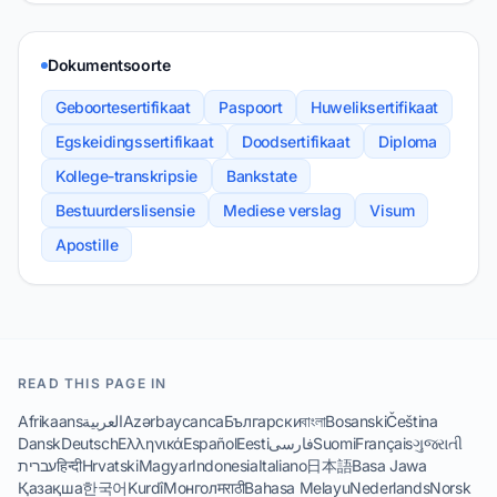
Dokumentsoorte
Geboortesertifikaat
Paspoort
Huweliksertifikaat
Egskeidingssertifikaat
Doodsertifikaat
Diploma
Kollege-transkripsie
Bankstate
Bestuurderslisensie
Mediese verslag
Visum
Apostille
READ THIS PAGE IN
Afrikaans
العربية
Azərbaycanca
Български
বাংলা
Bosanski
Čeština
Dansk
Deutsch
Ελληνικά
Español
Eesti
فارسی
Suomi
Français
ગુજરાતી
עברית
हिन्दी
Hrvatski
Magyar
Indonesia
Italiano
日本語
Basa Jawa
Қазақша
한국어
Kurdî
Монгол
मराठी
Bahasa Melayu
Nederlands
Norsk