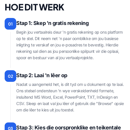
HOE DIT WERK
Stap 1: Skep 'n gratis rekening
01
Begin jou vertaalreis deur 'n gratis rekening op ons platform
op te stel. Dit neem net 'n paar oomblikke om jou basiese
inligting te verskaf en jou e-posadres te bevestig. Hierdie
rekening sal dien as jou persoonlike spilpunt vir die oplaai,
spoor en bestuur van al jou vertaalprojekte.
Stap 2: Laai 'n lêer op
02
Nadat u aangemeld het, is dit tyd om u dokument op te laai.
Ons stelsel ondersteun 'n wye verskeidenheid formate,
insluitend MS Word, Excel, PowerPoint, TXT, InDesign en
CSV. Sleep en laat val jou lêer of gebruik die "Browse" opsie
om die lêer te kies uit jou toestel.
Stap 3: Kies die oorspronklike en teikentale
03