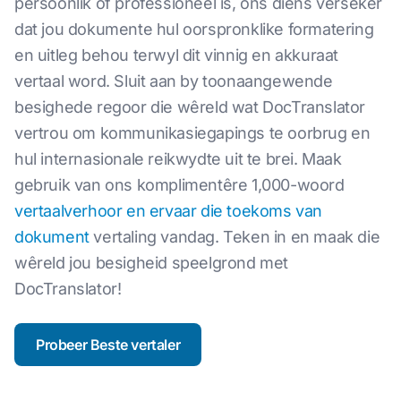
persoonlik of professioneel is, ons diens verseker
dat jou dokumente hul oorspronklike formatering
en uitleg behou terwyl dit vinnig en akkuraat
vertaal word. Sluit aan by toonaangewende
besighede regoor die wêreld wat DocTranslator
vertrou om kommunikasiegapings te oorbrug en
hul internasionale reikwydte uit te brei. Maak
gebruik van ons komplimentêre 1,000-woord
vertaalverhoor en ervaar die toekoms van
dokument
vertaling vandag. Teken in en maak die
wêreld jou besigheid speelgrond met
DocTranslator!
Probeer Beste vertaler