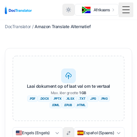
Afrikaans
Wisse
DocTranslator
/
Amazon Translate Alternatief
Laai dokument op of laat val om te vertaal
Max. lêer grootte
1 GB
.PDF
.DOCX
.PPTX
.XLSX
.TXT
.JPG
.PNG
.IDML
.EPUB
.HTML
Engels (Engels)
Español (Spaans)