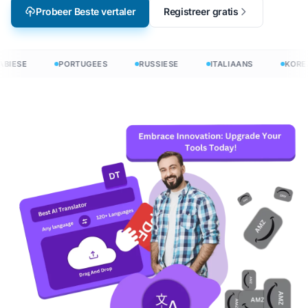
Probeer Beste vertaler
Registreer gratis
BIESE
PORTUGEES
RUSSIESE
ITALIAANS
KORE