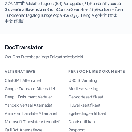
ଓଡିଆ
ਪੰਜਾਬੀ
Polski
Português (BR)
Português (PT)
Română
Русский
Slovenčina
Slovenščina
Shqip
Српски
Svenska
தமிழ்
తెలుగు
ภาษาไทย
Türkmenler
Tagalog
Türkçe
Українська
اردو
Tiếng Việt
中文 (简体)
中文 (繁體)
DocTranslator
Oor Ons
·
Diensbepalings
·
Privaatheidsbeleid
ALTERNATIEWE
PERSOONLIKE DOKUMENTE
ChatGPT Alternatief
USCIS Vertaling
Google Translate Alternatief
Mediese verslag
DeepL Dokument Vertaler
Geboortesertifikaat
Yandex Vertaal Alternatief
Huweliksertifikaat
Amazon Translate Alternatief
Egskeidingsertifikaat
Microsoft Translate Alternatief
Doodsertifikaat
QuillBot Alternatiewe
Paspoort