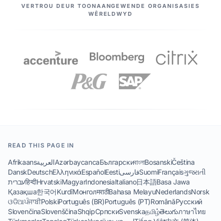
ONS VENNOTE
VERTROU DEUR TOONAANGEWENDE ORGANISASIES
WÊRELDWYD
READ THIS PAGE IN
Afrikaans
العربية
Azərbaycanca
Български
বাংলা
Bosanski
Čeština
Dansk
Deutsch
Ελληνικά
Español
Eesti
فارسی
Suomi
Français
ગુજરાતી
עברית
हिन्दी
Hrvatski
Magyar
Indonesia
Italiano
日本語
Basa Jawa
Қазақша
한국어
Kurdî
Монгол
मराठी
Bahasa Melayu
Nederlands
Norsk
ଓଡିଆ
ਪੰਜਾਬੀ
Polski
Português (BR)
Português (PT)
Română
Русский
Slovenčina
Slovenščina
Shqip
Српски
Svenska
தமிழ்
తెలుగు
ภาษาไทย