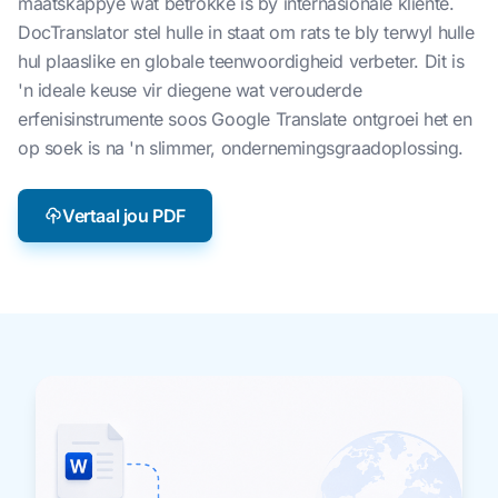
maatskappye wat betrokke is by internasionale kliënte.
DocTranslator stel hulle in staat om rats te bly terwyl hulle
hul plaaslike en globale teenwoordigheid verbeter. Dit is
'n ideale keuse vir diegene wat verouderde
erfenisinstrumente soos Google Translate ontgroei het en
op soek is na 'n slimmer, ondernemingsgraadoplossing.
Vertaal jou PDF