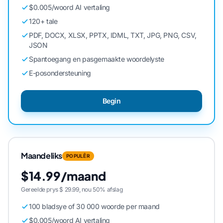
$0.005/woord AI vertaling
120+ tale
PDF, DOCX, XLSX, PPTX, IDML, TXT, JPG, PNG, CSV,
JSON
Spantoegang en pasgemaakte woordelyste
E-posondersteuning
Begin
Maandeliks
POPULÊR
$14.99/maand
Gereelde prys $ 29.99, nou 50% afslag
100 bladsye of 30 000 woorde per maand
$0.005/woord AI vertaling