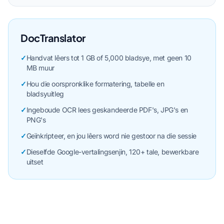
DocTranslator
✓
Handvat lêers tot 1 GB of 5,000 bladsye, met geen 10
MB muur
✓
Hou die oorspronklike formatering, tabelle en
bladsyuitleg
✓
Ingeboude OCR lees geskandeerde PDF's, JPG's en
PNG's
✓
Geïnkripteer, en jou lêers word nie gestoor na die sessie
✓
Dieselfde Google-vertalingsenjin, 120+ tale, bewerkbare
uitset