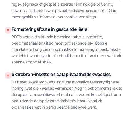
regs-, tegniese of gespesialiseerde terminologie te vermy,
sowel as in situasies wat privaatheidskwessies behels. Dit is
meer geskik vir informele, persoonlike vertalings.
Formateringsfoute in gescande lêers
PDF's vereis strukturele bewaring: tabelle, opskrifte,
beeldmateriaal en uitleg moet ongeskonde bly. Google
Translate ontwrig die oorspronklike formatering in beeldtekste,
wat lei tot wanbelynde of onbruikbare uitset wat meer werk vir
spanne stroomaf skep.
Skarebron-insette en dataprivaatheidskwessies
Dit bevat skarebronvertalings wat moontlike teenstrydighede
inbring, wat die kwaliteit verminder. Nog 'n bekommernis is dat
die oplaai van sensitiewe inhoud na 'n verbruikersvlakplatform
beduidende dataprivaatheidsrisiko's inhou, veral vir
organisasies wat in gereguleerde bedrywe werk.