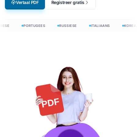
Vertaal PDF
Registreer gratis
IESE
PORTUGEES
RUSSIESE
ITALIAANS
KOREAA