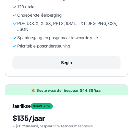
120+ tale
Onbeperkte lêerberging
PDF, DOCX, XLSX, PPTX, IDML, TXT, JPG, PNG, CSV,
JSON
Spantoegang en pasgemaakte woordelyste
Prioriteit e-posondersteuning
Begin
🎉 Beste waarde: bespaar $44,88/jaar
Jaarlikse
SPARE 25%
$135/jaar
~ $ 11.25/maand, bespaar 25% teenoor maandeliks