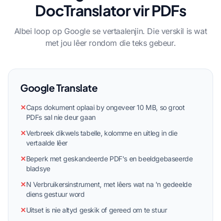
DocTranslator vir PDFs
Albei loop op Google se vertaalenjin. Die verskil is wat
met jou lêer rondom die teks gebeur.
Google Translate
✕
Caps dokument oplaai by ongeveer 10 MB, so groot
PDFs sal nie deur gaan
✕
Verbreek dikwels tabelle, kolomme en uitleg in die
vertaalde lêer
✕
Beperk met geskandeerde PDF's en beeldgebaseerde
bladsye
✕
N Verbruikersinstrument, met lêers wat na 'n gedeelde
diens gestuur word
✕
Uitset is nie altyd geskik of gereed om te stuur