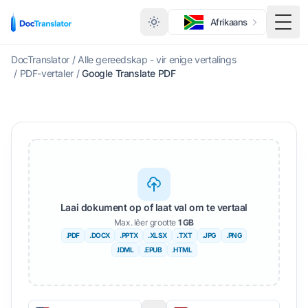
Afrikaans
Wisse
DocTranslator
/
Alle gereedskap - vir enige vertalings
/
PDF-vertaler
/
Google Translate PDF
Laai dokument op of laat val om te vertaal
Max. lêer grootte
1 GB
.PDF
.DOCX
.PPTX
.XLSX
.TXT
.JPG
.PNG
.IDML
.EPUB
.HTML