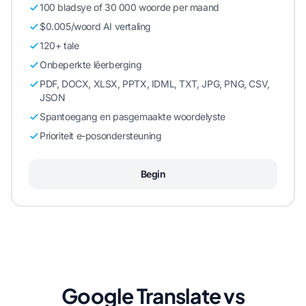
100 bladsye of 30 000 woorde per maand
$0.005/woord AI vertaling
120+ tale
Onbeperkte lêerberging
PDF, DOCX, XLSX, PPTX, IDML, TXT, JPG, PNG, CSV,
JSON
Spantoegang en pasgemaakte woordelyste
Prioriteit e-posondersteuning
Begin
Google Translate vs