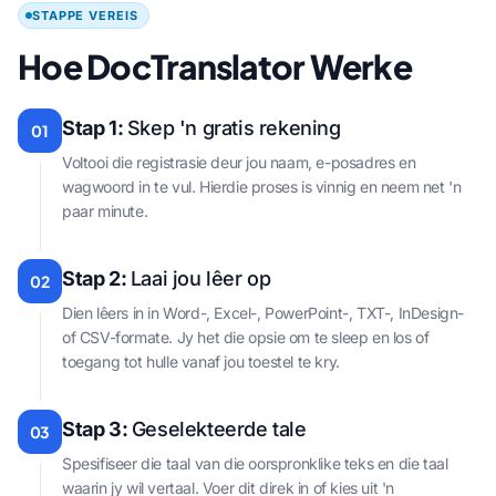
STAPPE VEREIS
Hoe DocTranslator Werke
Stap 1:
Skep 'n gratis rekening
01
Voltooi die registrasie deur jou naam, e-posadres en
wagwoord in te vul. Hierdie proses is vinnig en neem net 'n
paar minute.
Stap 2:
Laai jou lêer op
02
Dien lêers in in Word-, Excel-, PowerPoint-, TXT-, InDesign-
of CSV-formate. Jy het die opsie om te sleep en los of
toegang tot hulle vanaf jou toestel te kry.
Stap 3:
Geselekteerde tale
03
Spesifiseer die taal van die oorspronklike teks en die taal
waarin jy wil vertaal. Voer dit direk in of kies uit 'n