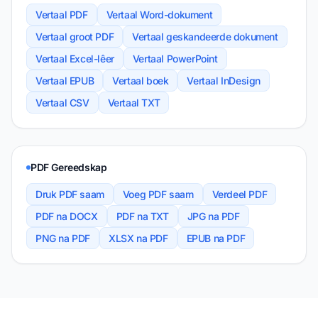
Vertaal PDF
Vertaal Word-dokument
Vertaal groot PDF
Vertaal geskandeerde dokument
Vertaal Excel-lêer
Vertaal PowerPoint
Vertaal EPUB
Vertaal boek
Vertaal InDesign
Vertaal CSV
Vertaal TXT
PDF Gereedskap
Druk PDF saam
Voeg PDF saam
Verdeel PDF
PDF na DOCX
PDF na TXT
JPG na PDF
PNG na PDF
XLSX na PDF
EPUB na PDF