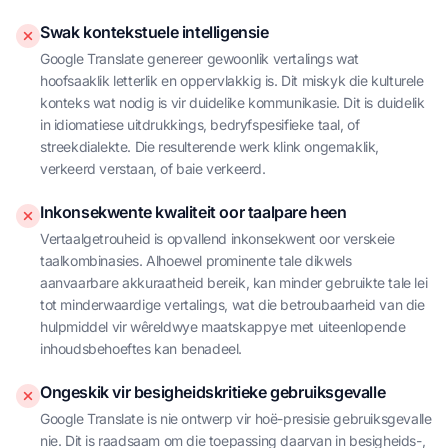
Swak kontekstuele intelligensie
Google Translate genereer gewoonlik vertalings wat
hoofsaaklik letterlik en oppervlakkig is. Dit miskyk die kulturele
konteks wat nodig is vir duidelike kommunikasie. Dit is duidelik
in idiomatiese uitdrukkings, bedryfspesifieke taal, of
streekdialekte. Die resulterende werk klink ongemaklik,
verkeerd verstaan, of baie verkeerd.
Inkonsekwente kwaliteit oor taalpare heen
Vertaalgetrouheid is opvallend inkonsekwent oor verskeie
taalkombinasies. Alhoewel prominente tale dikwels
aanvaarbare akkuraatheid bereik, kan minder gebruikte tale lei
tot minderwaardige vertalings, wat die betroubaarheid van die
hulpmiddel vir wêreldwye maatskappye met uiteenlopende
inhoudsbehoeftes kan benadeel.
Ongeskik vir besigheidskritieke gebruiksgevalle
Google Translate is nie ontwerp vir hoë-presisie gebruiksgevalle
nie. Dit is raadsaam om die toepassing daarvan in besigheids-,