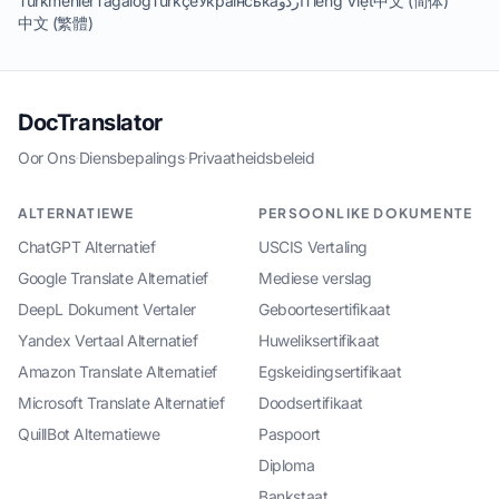
Türkmenler
Tagalog
Türkçe
Українська
اردو
Tiếng Việt
中文 (简体)
中文 (繁體)
DocTranslator
Oor Ons
·
Diensbepalings
·
Privaatheidsbeleid
ALTERNATIEWE
PERSOONLIKE DOKUMENTE
ChatGPT Alternatief
USCIS Vertaling
Google Translate Alternatief
Mediese verslag
DeepL Dokument Vertaler
Geboortesertifikaat
Yandex Vertaal Alternatief
Huweliksertifikaat
Amazon Translate Alternatief
Egskeidingsertifikaat
Microsoft Translate Alternatief
Doodsertifikaat
QuillBot Alternatiewe
Paspoort
Diploma
Bankstaat