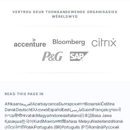
ONS VENNOTE
VERTROU DEUR TOONAANGEWENDE ORGANISASIES
WÊRELDWYD
READ THIS PAGE IN
Afrikaans
العربية
Azərbaycanca
Български
বাংলা
Bosanski
Čeština
Dansk
Deutsch
Ελληνικά
Español
Eesti
فارسی
Suomi
Français
ગુજરાતી
עברית
हिन्दी
Hrvatski
Magyar
Indonesia
Italiano
日本語
Basa Jawa
Қазақша
한국어
Kurdî
Монгол
मराठी
Bahasa Melayu
Nederlands
Norsk
ଓଡିଆ
ਪੰਜਾਬੀ
Polski
Português (BR)
Português (PT)
Română
Русский