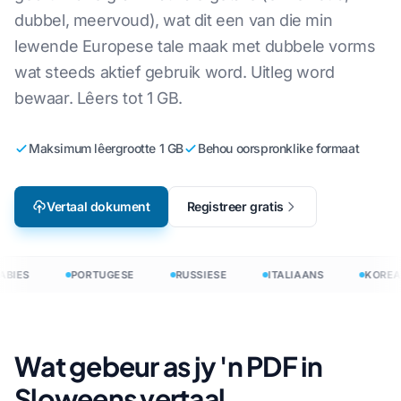
dubbel, meervoud), wat dit een van die min
lewende Europese tale maak met dubbele vorms
wat steeds aktief gebruik word. Uitleg word
bewaar. Lêers tot 1 GB.
Maksimum lêergrootte 1 GB
Behou oorspronklike formaat
Vertaal dokument
Registreer gratis
BIES
PORTUGESE
RUSSIESE
ITALIAANS
KOREA
Wat gebeur as jy 'n PDF in
Sloweens vertaal