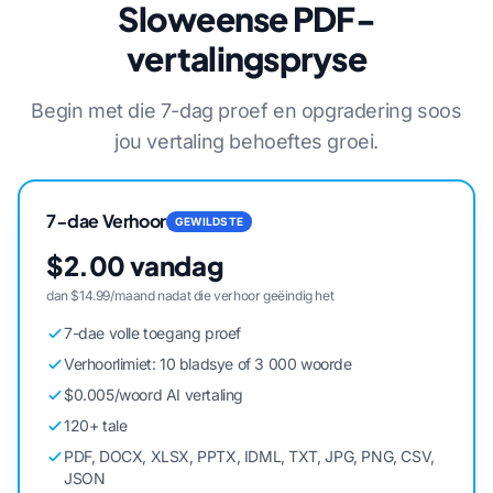
Sloweense PDF-
vertalingspryse
Begin met die 7-dag proef en opgradering soos
jou vertaling behoeftes groei.
7-dae Verhoor
GEWILDSTE
$2.00 vandag
dan $14.99/maand nadat die verhoor geëindig het
7-dae volle toegang proef
Verhoorlimiet: 10 bladsye of 3 000 woorde
$0.005/woord AI vertaling
120+ tale
PDF, DOCX, XLSX, PPTX, IDML, TXT, JPG, PNG, CSV,
JSON