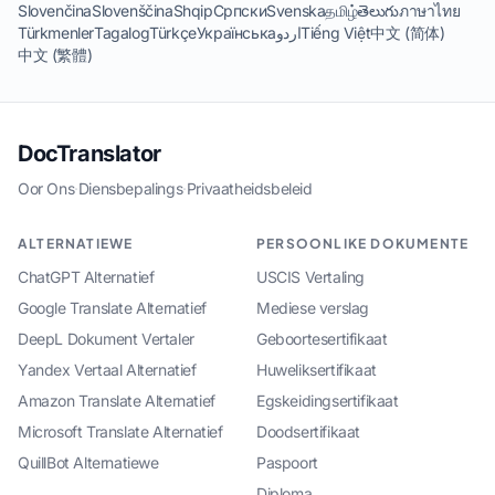
Slovenčina
Slovenščina
Shqip
Српски
Svenska
தமிழ்
తెలుగు
ภาษาไทย
Türkmenler
Tagalog
Türkçe
Українська
اردو
Tiếng Việt
中文 (简体)
中文 (繁體)
DocTranslator
Oor Ons
·
Diensbepalings
·
Privaatheidsbeleid
ALTERNATIEWE
PERSOONLIKE DOKUMENTE
ChatGPT Alternatief
USCIS Vertaling
Google Translate Alternatief
Mediese verslag
DeepL Dokument Vertaler
Geboortesertifikaat
Yandex Vertaal Alternatief
Huweliksertifikaat
Amazon Translate Alternatief
Egskeidingsertifikaat
Microsoft Translate Alternatief
Doodsertifikaat
QuillBot Alternatiewe
Paspoort
Diploma