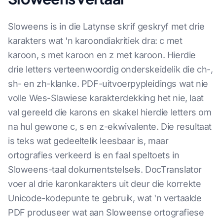
Sloweens is in die Latynse skrif geskryf met drie
karakters wat 'n karoondiakritiek dra: c met
karoon, s met karoon en z met karoon. Hierdie
drie letters verteenwoordig onderskeidelik die ch-,
sh- en zh-klanke. PDF-uitvoerpypleidings wat nie
volle Wes-Slawiese karakterdekking het nie, laat
val gereeld die karons en skakel hierdie letters om
na hul gewone c, s en z-ekwivalente. Die resultaat
is teks wat gedeeltelik leesbaar is, maar
ortografies verkeerd is en faal speltoets in
Sloweens-taal dokumentstelsels. DocTranslator
voer al drie karonkarakters uit deur die korrekte
Unicode-kodepunte te gebruik, wat 'n vertaalde
PDF produseer wat aan Sloweense ortografiese