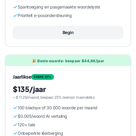
Spantoegang en pasgemaakte woordelyste
Prioriteit e-posondersteuning
Begin
🎉 Beste waarde: bespaar $44,88/jaar
Jaarlikse
SPARE 25%
$135/jaar
~ $ 11.25/maand, bespaar 25% teenoor maandeliks
100 bladsye of 30 000 woorde per maand
$0.005/woord AI vertaling
120+ tale
Onbeperkte lêerberging