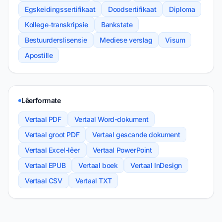
Egskeidingssertifikaat
Doodsertifikaat
Diploma
Kollege-transkripsie
Bankstate
Bestuurderslisensie
Mediese verslag
Visum
Apostille
Lêerformate
Vertaal PDF
Vertaal Word-dokument
Vertaal groot PDF
Vertaal gescande dokument
Vertaal Excel-lêer
Vertaal PowerPoint
Vertaal EPUB
Vertaal boek
Vertaal InDesign
Vertaal CSV
Vertaal TXT