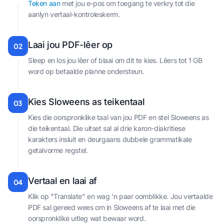
Teken aan
met jou e-pos om toegang te verkry tot die
aanlyn vertaal-kontroleskerm.
Laai jou PDF-lêer op
02
Sleep en los jou lêer of blaai om dit te kies. Lêers tot 1 GB
word op betaalde planne ondersteun.
Kies Sloweens as teikentaal
03
Kies die oorspronklike taal van jou PDF en stel Sloweens as
die teikentaal. Die uitset sal al drie karon-diakritiese
karakters insluit en deurgaans dubbele grammatikale
getalvorme regstel.
Vertaal en laai af
04
Klik op "Translate" en wag 'n paar oomblikke. Jou vertaalde
PDF sal gereed wees om in Sloweens af te laai met die
oorspronklike uitleg wat bewaar word.