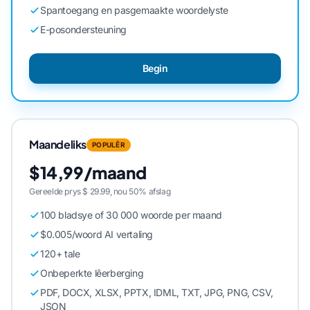
Spantoegang en pasgemaakte woordelyste
E-posondersteuning
Begin
Maandeliks
POPULÊR
$14,99/maand
Gereelde prys $ 29.99, nou 50% afslag
100 bladsye of 30 000 woorde per maand
$0.005/woord AI vertaling
120+ tale
Onbeperkte lêerberging
PDF, DOCX, XLSX, PPTX, IDML, TXT, JPG, PNG, CSV,
JSON