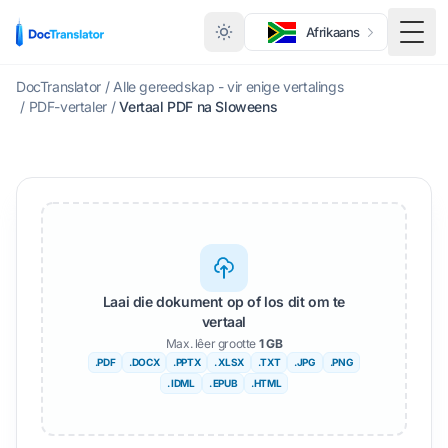
Afrikaans
Skake
DocTranslator
/
Alle gereedskap - vir enige vertalings
/
PDF-vertaler
/
Vertaal PDF na Sloweens
Laai die dokument op of los dit om te
vertaal
Max. lêer grootte
1 GB
.PDF
.DOCX
.PPTX
. XLSX
.TXT
.JPG
.PNG
. IDML
. EPUB
.HTML