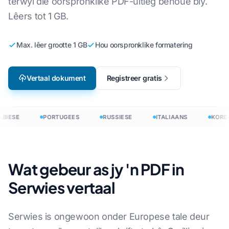
terwyl die oorspronklike PDF-uitleg behoue bly.
Lêers tot 1 GB.
Max. lêer grootte 1 GB
Hou oorspronklike formatering
Vertaal dokument
Registreer gratis
BIESE
PORTUGEES
RUSSIESE
ITALIAANS
KOREA
Wat gebeur as jy 'n PDF in
Serwies vertaal
Serwies is ongewoon onder Europese tale deur