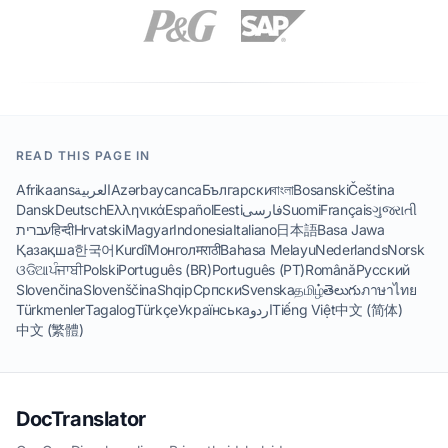
READ THIS PAGE IN
Afrikaans
العربية
Azərbaycanca
Български
বাংলা
Bosanski
Čeština
Dansk
Deutsch
Ελληνικά
Español
Eesti
فارسی
Suomi
Français
ગુજરાતી
עברית
हिन्दी
Hrvatski
Magyar
Indonesia
Italiano
日本語
Basa Jawa
Қазақша
한국어
Kurdî
Монгол
मराठी
Bahasa Melayu
Nederlands
Norsk
ଓଡିଆ
ਪੰਜਾਬੀ
Polski
Português (BR)
Português (PT)
Română
Русский
Slovenčina
Slovenščina
Shqip
Српски
Svenska
தமிழ்
తెలుగు
ภาษาไทย
Türkmenler
Tagalog
Türkçe
Українська
اردو
Tiếng Việt
中文 (简体)
中文 (繁體)
DocTranslator