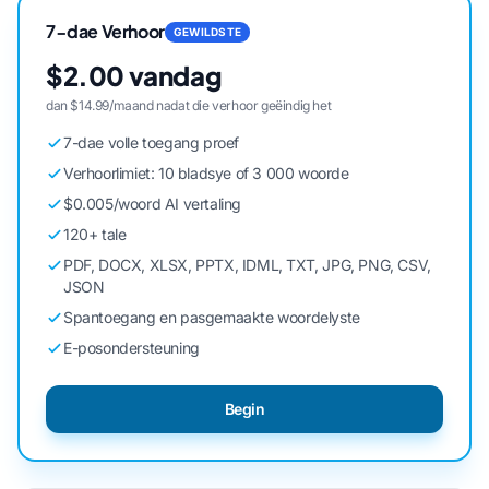
7-dae Verhoor
GEWILDSTE
$2.00 vandag
dan $14.99/maand nadat die verhoor geëindig het
7-dae volle toegang proef
Verhoorlimiet: 10 bladsye of 3 000 woorde
$0.005/woord AI vertaling
120+ tale
PDF, DOCX, XLSX, PPTX, IDML, TXT, JPG, PNG, CSV,
JSON
Spantoegang en pasgemaakte woordelyste
E-posondersteuning
Begin