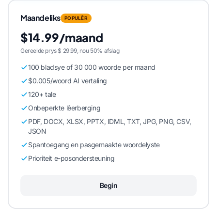
Maandeliks
POPULÊR
$14.99/maand
Gereelde prys $ 29.99, nou 50% afslag
100 bladsye of 30 000 woorde per maand
$0.005/woord AI vertaling
120+ tale
Onbeperkte lêerberging
PDF, DOCX, XLSX, PPTX, IDML, TXT, JPG, PNG, CSV,
JSON
Spantoegang en pasgemaakte woordelyste
Prioriteit e-posondersteuning
Begin