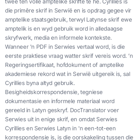
twee ten volle amptelike skrifte te hê. Cyrillies is
die primêre skrif in Serwië en is opdrag gegee vir
amptelike staatsgebruik, terwyl Latynse skrif ewe
amptelik is en wyd gebruik word in alledaagse
skryfwerk, media en informele kontekste.
Wanneer 'n PDF in Serwies vertaal word, is die
eerste praktiese vraag watter skrif vereis word. ’n
Regeringsertifikaat, hofdokument of amptelike
akademiese rekord wat in Serwië uitgereik is, sal
Cyrillies byna altyd gebruik.
Besigheidskorrespondensie, tegniese
dokumentasie en informele materiaal word
gereeld in Latyn geskryf. DocTranslator voer
Serwies uit in enige skrif, en omdat Serwies
Cyrillies en Serwies Latyn in 'n een-tot-een
korrespondensie is, is die oorskakeling tussen die