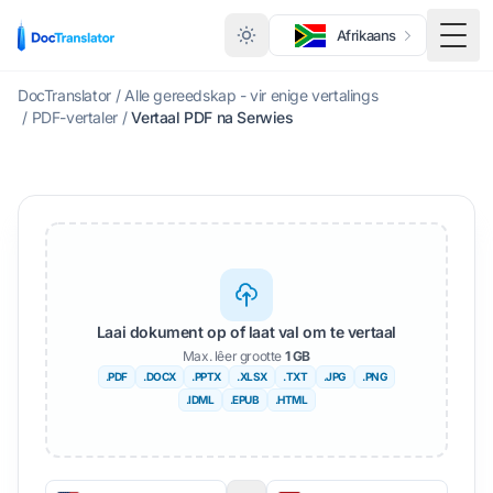
Afrikaans
Wisse
DocTranslator
/
Alle gereedskap - vir enige vertalings
/
PDF-vertaler
/
Vertaal PDF na Serwies
Laai dokument op of laat val om te vertaal
Max. lêer grootte
1 GB
.PDF
.DOCX
.PPTX
.XLSX
.TXT
.JPG
.PNG
.IDML
.EPUB
.HTML