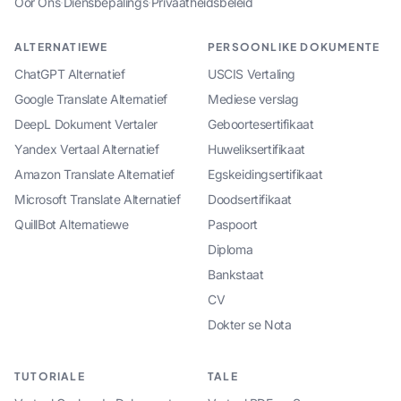
Oor Ons
·
Diensbepalings
·
Privaatheidsbeleid
ALTERNATIEWE
PERSOONLIKE DOKUMENTE
ChatGPT Alternatief
USCIS Vertaling
Google Translate Alternatief
Mediese verslag
DeepL Dokument Vertaler
Geboortesertifikaat
Yandex Vertaal Alternatief
Huweliksertifikaat
Amazon Translate Alternatief
Egskeidingsertifikaat
Microsoft Translate Alternatief
Doodsertifikaat
QuillBot Alternatiewe
Paspoort
Diploma
Bankstaat
CV
Dokter se Nota
TUTORIALE
TALE