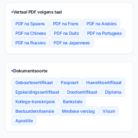
Vertaal PDF volgens taal
PDF na Spaans
PDF na Frans
PDF na Arabies
PDF na Chinees
PDF na Duits
PDF na Portugees
PDF na Russies
PDF na Japannees
Dokumentsoorte
Geboortesertifikaat
Paspoort
Huweliksertifikaat
Egskeidingssertifikaat
Doodsertifikaat
Diploma
Kollege-transkripsie
Bankstate
Bestuurderslisensie
Mediese verslag
Visum
Apostille