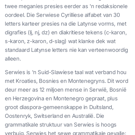
twee meganies presies eerder as 'n redaksionele
oordeel. Die Serwiese Cyrilliese alfabet van 30
letters karteer presies na die Latynse vorms, met
digrafies (lj, nj, dz) en diakritiese tekens (c-karon,
s-karon, z-karon, d-slag) wat klanke dek wat
standaard Latynse letters nie kan verteenwoordig
alleen.
Serwies is 'n Suid-Slawiese taal wat verband hou
met Kroaties, Bosnies en Montenegryns. Dit word
deur meer as 12 miljoen mense in Serwië, Bosnië
en Herzegovina en Montenegro gepraat, plus
groot diaspora-gemeenskappe in Duitsland,
Oostenryk, Switserland en Australië. Die
grammatikale struktuur van Serwies is hoogs
verbuig. Serwies het sewe grammatikale gevalle: