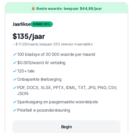
🎉 Beste waarde: bespaar $44,88/jaar
Jaarlikse
SPARE 25%
$135/jaar
~ $ 11.25/maand, bespaar 25% teenoor maandeliks
100 bladsye of 30 000 woorde per maand
$0.005/woord AI vertaling
120+ tale
Onbeperkte lêerberging
PDF, DOCX, XLSX, PPTX, IDML, TXT, JPG, PNG, CSV,
JSON
Spantoegang en pasgemaakte woordelyste
Prioriteit e-posondersteuning
Begin