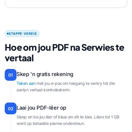
STAPPE VEREIS
Hoe om jou PDF na Serwies te
vertaal
Skep 'n gratis rekening
01
Teken aan
met jou e-pos om toegang te verkry tot die
aanlyn vertaal-kontroleskerm.
Laai jou PDF-lêer op
02
Sleep en los jou lêer of blaai om dit te kies. Lêers tot 1 GB
word op betaalde planne ondersteun.