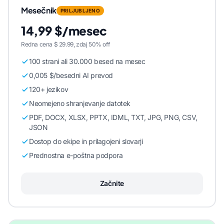
Mesečnik
PRILJUBLJENO
14,99 $/mesec
Redna cena $ 29.99, zdaj 50% off
100 strani ali 30.000 besed na mesec
0,005 $/besedni AI prevod
120+ jezikov
Neomejeno shranjevanje datotek
PDF, DOCX, XLSX, PPTX, IDML, TXT, JPG, PNG, CSV,
JSON
Dostop do ekipe in prilagojeni slovarji
Prednostna e-poštna podpora
Začnite