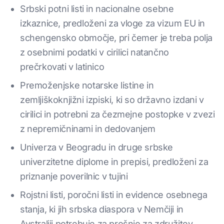
Srbski potni listi in nacionalne osebne
izkaznice, predloženi za vloge za vizum EU in
schengensko območje, pri čemer je treba polja
z osebnimi podatki v cirilici natančno
prečrkovati v latinico
Premoženjske notarske listine in
zemljiškoknjižni izpiski, ki so državno izdani v
cirilici in potrebni za čezmejne postopke v zvezi
z nepremičninami in dedovanjem
Univerza v Beogradu in druge srbske
univerzitetne diplome in prepisi, predloženi za
priznanje poverilnic v tujini
Rojstni listi, poročni listi in evidence osebnega
stanja, ki jih srbska diaspora v Nemčiji in
Avstraliji potrebuje za prošnjo za združitev