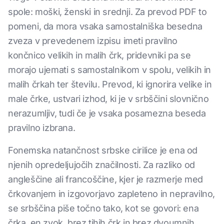
spole: moški, ženski in srednji. Za prevod PDF to
pomeni, da mora vsaka samostalniška besedna
zveza v prevedenem izpisu imeti pravilno
končnico velikih in malih črk, pridevniki pa se
morajo ujemati s samostalnikom v spolu, velikih in
malih črkah ter številu. Prevod, ki ignorira velike in
male črke, ustvari izhod, ki je v srbščini slovnično
nerazumljiv, tudi če je vsaka posamezna beseda
pravilno izbrana.
Fonemska natančnost srbske cirilice je ena od
njenih opredeljujočih značilnosti. Za razliko od
angleščine ali francoščine, kjer je razmerje med
črkovanjem in izgovorjavo zapleteno in nepravilno,
se srbščina piše točno tako, kot se govori: ena
črka, en zvok, brez tihih črk in brez dvoumnih