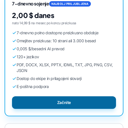
7-dnevno sojenje
NAJBOLJ PRILJUBLJENA
2,00 $ danes
nato 14,99 $ na mesec po koncu preizkusa
7-dnevno polno dostopno preizkusno obdobje
Omejitev preizkusa: 10 strani ali 3.000 besed
0,005 $/besedni AI prevod
120+ jezikov
PDF, DOCX, XLSX, PPTX, IDML, TXT, JPG, PNG, CSV,
JSON
Dostop do ekipe in prilagojeni slovarji
E-poštna podpora
Začnite