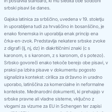
in postavila standard, ki mu sledita obe sodobni
srbski pisavi še danes.
Gajska latinica za srbščino, uvedena v 19. stoletju
in uporabljena tudi za hrvaščino in bosanščino, je
enako fonemska in uporablja enak princip ena
črka-en-zvok. Predstavlja nekatere srbske zvoke
z digrafi (lj, nj, dz) in diakritičnimi znaki (c s
karonom, s s karonom, z s karonom, d s potezo).
Srbsko govoreči enako tekoče berejo obe pisavi, v
praksi pa izbira pisave v dokumentu pogosto
signalizira kontekst: cirilica za državno in uradno
uporabo, latinščina za komercialne in neformalne
kontekste. Mednarodni dokumenti, ki prehajajo v
srbske pravne ali vladne sisteme, vključno z
vlogami za vizume za EU in Schengen ter zapisi