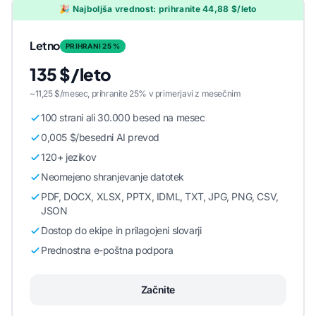
🎉 Najboljša vrednost: prihranite 44,88 $/leto
Letno
PRIHRANI 25 %
135 $/leto
~11,25 $/mesec, prihranite 25% v primerjavi z mesečnim
100 strani ali 30.000 besed na mesec
0,005 $/besedni AI prevod
120+ jezikov
Neomejeno shranjevanje datotek
PDF, DOCX, XLSX, PPTX, IDML, TXT, JPG, PNG, CSV,
JSON
Dostop do ekipe in prilagojeni slovarji
Prednostna e-poštna podpora
Začnite