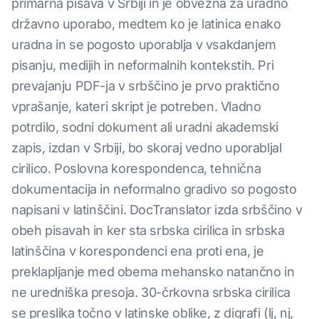
primarna pisava v Srbiji in je obvezna za uradno
državno uporabo, medtem ko je latinica enako
uradna in se pogosto uporablja v vsakdanjem
pisanju, medijih in neformalnih kontekstih. Pri
prevajanju PDF-ja v srbščino je prvo praktično
vprašanje, kateri skript je potreben. Vladno
potrdilo, sodni dokument ali uradni akademski
zapis, izdan v Srbiji, bo skoraj vedno uporabljal
cirilico. Poslovna korespondenca, tehnična
dokumentacija in neformalno gradivo so pogosto
napisani v latinščini. DocTranslator izda srbščino v
obeh pisavah in ker sta srbska cirilica in srbska
latinščina v korespondenci ena proti ena, je
preklapljanje med obema mehansko natančno in
ne uredniška presoja. 30-črkovna srbska cirilica
se preslika točno v latinske oblike, z digrafi (lj, nj,