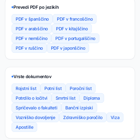
Prevedi PDF po jezikih
PDF v španščino
PDF v francoščino
PDF v arabščino
PDF v kitajščino
PDF v nemščino
PDF v portugalščino
PDF v ruščino
PDF v japonščino
Vrste dokumentov
Rojstni list
Potni list
Poročni list
Potrdilo o ločitvi
Smrtni list
Diploma
Spričevalo o fakulteti
Bančni izpiski
Vozniško dovoljenje
Zdravniško poročilo
Viza
Apostille