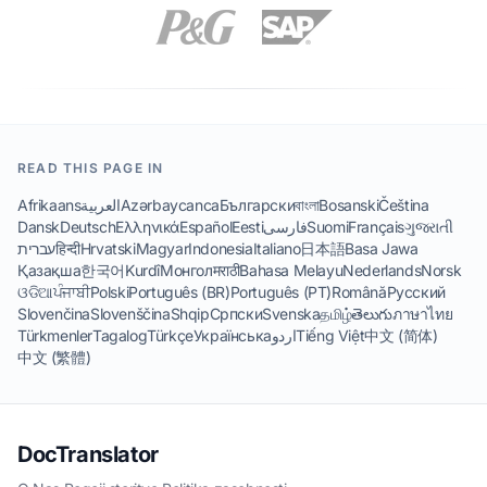
READ THIS PAGE IN
Afrikaans
العربية
Azərbaycanca
Български
বাংলা
Bosanski
Čeština
Dansk
Deutsch
Ελληνικά
Español
Eesti
فارسی
Suomi
Français
ગુજરાતી
עברית
हिन्दी
Hrvatski
Magyar
Indonesia
Italiano
日本語
Basa Jawa
Қазақша
한국어
Kurdî
Монгол
मराठी
Bahasa Melayu
Nederlands
Norsk
ଓଡିଆ
ਪੰਜਾਬੀ
Polski
Português (BR)
Português (PT)
Română
Русский
Slovenčina
Slovenščina
Shqip
Српски
Svenska
தமிழ்
తెలుగు
ภาษาไทย
Türkmenler
Tagalog
Türkçe
Українська
اردو
Tiếng Việt
中文 (简体)
中文 (繁體)
DocTranslator