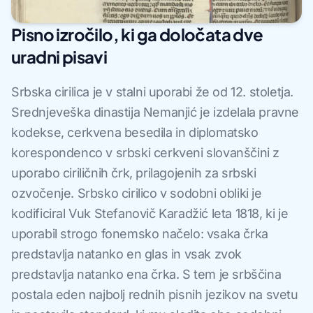
Pisno izročilo, ki ga določata dve
uradni pisavi
Srbska cirilica je v stalni uporabi že od 12. stoletja.
Srednjeveška dinastija Nemanjić je izdelala pravne
kodekse, cerkvena besedila in diplomatsko
korespondenco v srbski cerkveni slovanščini z
uporabo ciriličnih črk, prilagojenih za srbski
ozvočenje. Srbsko cirilico v sodobni obliki je
kodificiral Vuk Stefanovič Karadžić leta 1818, ki je
uporabil strogo fonemsko načelo: vsaka črka
predstavlja natanko en glas in vsak zvok
predstavlja natanko ena črka. S tem je srbščina
postala eden najbolj rednih pisnih jezikov na svetu