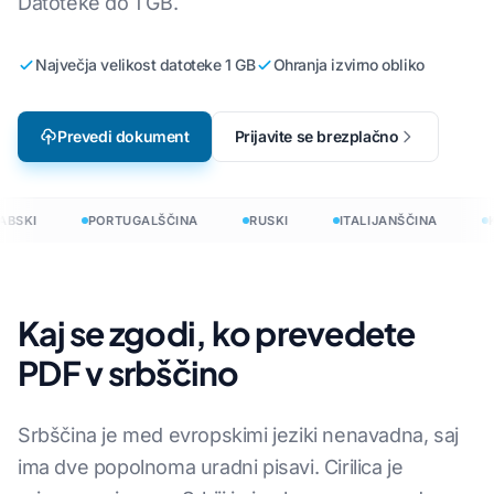
Datoteke do 1 GB.
Največja velikost datoteke 1 GB
Ohranja izvirno obliko
Prevedi dokument
Prijavite se brezplačno
BSKI
PORTUGALŠČINA
RUSKI
ITALIJANŠČINA
K
Kaj se zgodi, ko prevedete
PDF v srbščino
Srbščina je med evropskimi jeziki nenavadna, saj
ima dve popolnoma uradni pisavi. Cirilica je