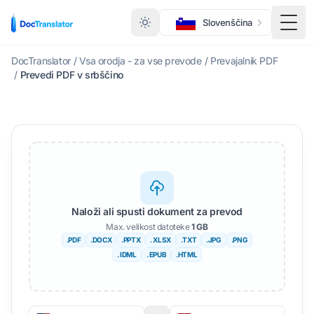
Slovenščina
Prek
DocTranslator
/
Vsa orodja - za vse prevode
/
Prevajalnik PDF
/
Prevedi PDF v srbščino
Naloži ali spusti dokument za prevod
Max. velikost datoteke
1 GB
.PDF
.DOCX
.PPTX
. XLSX
.TXT
.JPG
.PNG
. IDML
. EPUB
.HTML