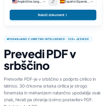
Angleščina (angleščina)
Español (špansko)
Naloži dokument
POGANJANO Z UMETNO INTELIGENCO · 120+ JEZIKOV
Prevedi PDF v
srbščino
Pretvorite PDF-je v srbščino s podprto cirilico in
latinico. 30-črkovna srbska cirilica je strogo
fonemska in mehanizem natančno upodablja vsak
znak, hkrati pa ohranja izvirno postavitev PDF.