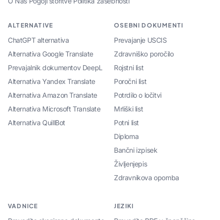
O Nas
·
Pogoji storitve
·
Politika zasebnosti
ALTERNATIVE
OSEBNI DOKUMENTI
ChatGPT alternativa
Prevajanje USCIS
Alternativa Google Translate
Zdravniško poročilo
Prevajalnik dokumentov DeepL
Rojstni list
Alternativa Yandex Translate
Poročni list
Alternativa Amazon Translate
Potrdilo o ločitvi
Alternativa Microsoft Translate
Mrliški list
Alternativa QuillBot
Potni list
Diploma
Bančni izpisek
Življenjepis
Zdravnikova opomba
VADNICE
JEZIKI