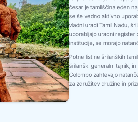
česar je tamilščina eden naj
se še vedno aktivno uporablj
vladni uradi Tamil Nadu, šri
uporabljajo uradni register c
institucije, se morajo nata
Potne listine šrilanških tamils
šrilanški generalni tajnik, i
Colombo zahtevajo natančen
za združitev družine in priz