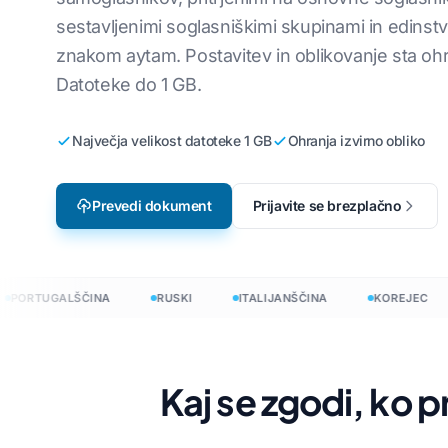
sestavljenimi soglasniškimi skupinami in edinst
Lokalizacija video iger
Prevedite dat
no
Angleščina v korejščino
znakom aytam. Postavitev in oblikovanje sta oh
e-učenje
Prevedi JSON
o
Angleščina v arabščino
Datoteke do 1 GB.
Prevajalnik HT
ščino
Angleščina v turščino
Največja velikost datoteke 1 GB
Ohranja izvirno obliko
InDesign Word
o
Angleščina v indonezijščino
.DOCX števec
jščino
Angleščina v hindijščino
Prevedi dokument
Prijavite se brezplačno
Število datote
Angleščina v urdu
Štetje besed 
ORTUGALŠČINA
RUSKI
ITALIJANŠČINA
KOREJEC
 120+ jezikih
evedi dokumente v 120+ jezikih
Kaj se zgodi, ko 