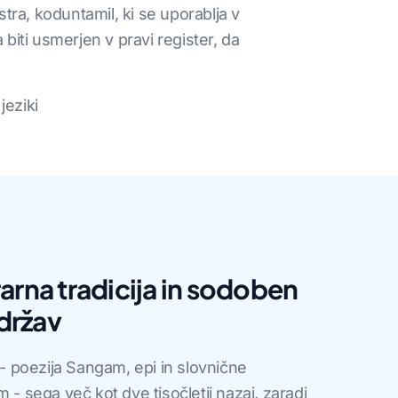
tra, koduntamil, ki se uporablja v
ti usmerjen v pravi register, da
jeziki
arna tradicija in sodoben
 držav
 - poezija Sangam, epi in slovnične
 - sega več kot dve tisočletji nazaj, zaradi