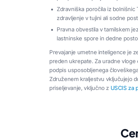
Zdravniška poročila iz bolnišni
zdravljenje v tujini ali sodne po
Pravna obvestila v tamilskem je
lastninske spore in dedne posto
Prevajanje umetne inteligence je z
preden ukrepate. Za uradne vloge 
podpis usposobljenega človeškega pr
Združenem kraljestvu vključujejo d
priseljevanje, vključno z
USCIS za 
Cen