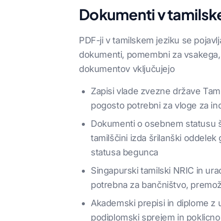
Dokumenti v tamilske
PDF-ji v tamilskem jeziku se pojavljaj
dokumenti, pomembni za vsakega, se 
dokumentov vključujejo
Zapisi vlade zvezne države Tamil N
pogosto potrebni za vloge za in
Dokumenti o osebnem statusu šril
tamilščini izda šrilanški oddele
statusa begunca
Singapurski tamilski NRIC in ura
potrebna za bančništvo, premože
Akademski prepisi in diplome z 
podiplomski sprejem in poklicno l