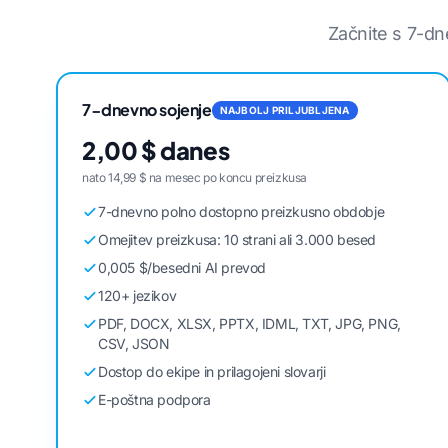
Začnite s 7-dn
7-dnevno sojenje
NAJBOLJ PRILJUBLJENA
2,00 $ danes
nato 14,99 $ na mesec po koncu preizkusa
7-dnevno polno dostopno preizkusno obdobje
Omejitev preizkusa: 10 strani ali 3.000 besed
0,005 $/besedni AI prevod
120+ jezikov
PDF, DOCX, XLSX, PPTX, IDML, TXT, JPG, PNG,
CSV, JSON
Dostop do ekipe in prilagojeni slovarji
E-poštna podpora