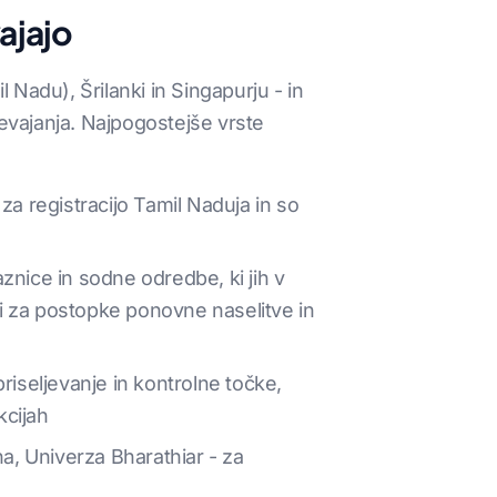
ajajo
il Nadu), Šrilanki in Singapurju - in
revajanja. Najpogostejše vrste
 za registracijo Tamil Naduja in so
znice in sodne odredbe, ki jih v
bni za postopke ponovne naselitve in
riseljevanje in kontrolne točke,
kcijah
a, Univerza Bharathiar - za