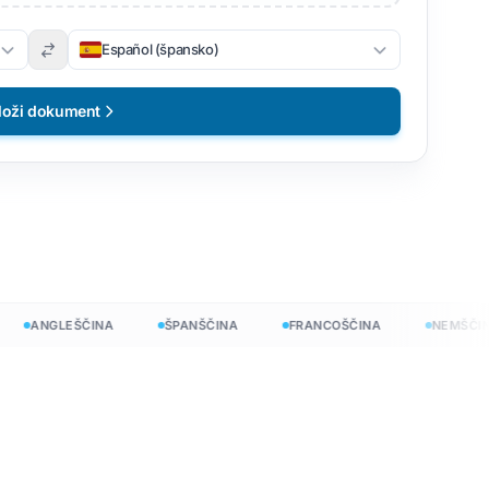
Español (špansko)
loži dokument
ANGLEŠČINA
ŠPANŠČINA
FRANCOŠČINA
NEMŠČINA
no