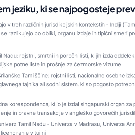
m jeziku, ki se najpogosteje prev
o v treh različnih jurisdikcijskih kontekstih - Indiji (Tam
razlikujejo po obliki, organu izdaje in tipični smeri p
adu: rojstni, smrtni in poročni listi, ki jih izda oddelek
dijske potne liste in prošnje za čezmorske vizume
anške Tamilščine: rojstni listi, nacionalne osebne izka
k glavnega tajnika ali sodni sistem, ki so pogosto potre
dna korespondenca, ki jo je izdal singapurski organ za p
nje in pravne transakcije v angleško govorečih jurisdi
univerz Tamil Nadu - Univerza v Madrasu, Univerza Ann
icenciranje v tujini