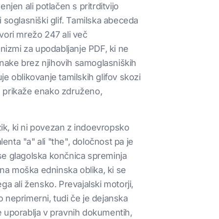
jen ali potlačen s pritrditvijo
soglasniški glif. Tamilska abeceda
vori mrežo 247 ali več
nizmi za upodabljanje PDF, ki ne
nake brez njihovih samoglasniških
je oblikovanje tamilskih glifov skozi
DF prikaže enako združeno,
zik, ki ni povezan z indoevropsko
nta "a" ali "the", določnost pa je
 se glagolska končnica spreminja
bna moška edninska oblika, ki se
a ali žensko. Prevajalski motorji,
no neprimerni, tudi če je dejanska
se uporablja v pravnih dokumentih,