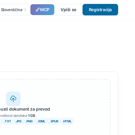
MCP
Vpiši se
Registracija
Slovenščina
spusti dokument za prevod
velikost datoteke
1 GB
.TXT
.JPG
.PNG
. IDML
. EPUB
.HTML