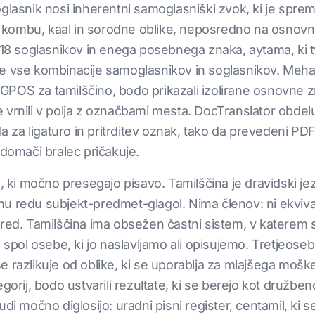
lasnik nosi inherentni samoglasniški zvok, ki je spremen
kombu, kaal in sorodne oblike, neposredno na osnovni 
, 18 soglasnikov in enega posebnega znaka, aytama, ki t
e vse kombinacije samoglasnikov in soglasnikov. Meha
POS za tamilščino, bodo prikazali izolirane osnovne z
 se vrnili v polja z označbami mesta. DocTranslator obdelu
ila za ligaturo in pritrditev oznak, tako da prevedeni P
 domači bralec pričakuje.
e, ki močno presegajo pisavo. Tamilščina je dravidski je
 redu subjekt-predmet-glagol. Nima členov: ni ekvivale
 red. Tamilščina ima obsežen častni sistem, v katerem
n spol osebe, ki jo naslavljamo ali opisujemo. Tretjeose
 razlikuje od oblike, ki se uporablja za mlajšega moškeg
gorij, bodo ustvarili rezultate, ki se berejo kot družbe
di močno diglosijo: uradni pisni register, centamil, ki 