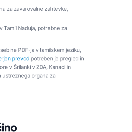
ena za zavarovalne zahtevke,
ov Tamil Naduja, potrebne za
sebine PDF-ja v tamilskem jeziku,
erjen prevod
potreben je pregled in
re v Šrilanki v ZDA, Kanadi in
ja ustreznega organa za
čino