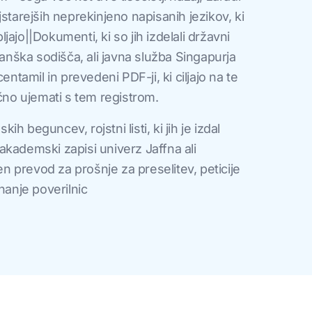
starejših neprekinjeno napisanih jezikov, ki
ajo||Dokumenti, ki so jih izdelali državni
lanška sodišča, ali javna služba Singapurja
entamil in prevedeni PDF-ji, ki ciljajo na te
nčno ujemati s tem registrom.
kih beguncev, rojstni listi, ki jih je izdal
n akademski zapisi univerz Jaffna ali
 prevod za prošnje za preselitev, peticije
nanje poverilnic