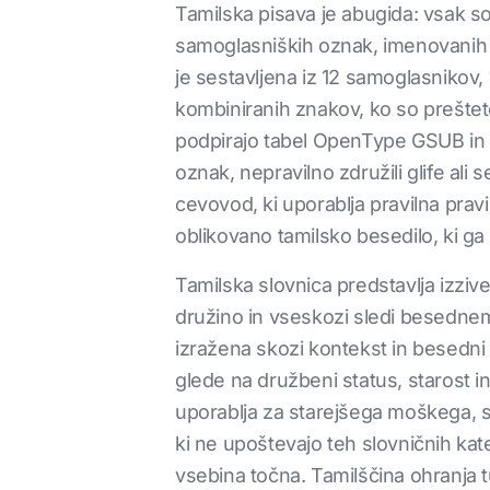
Tamilska pisava je abugida: vsak sog
samoglasniških oznak, imenovanih 
je sestavljena iz 12 samoglasnikov
kombiniranih znakov, ko so preštet
podpirajo tabel OpenType GSUB in G
oznak, nepravilno združili glife ali
cevovod, ki uporablja pravilna prav
oblikovano tamilsko besedilo, ki ga
Tamilska slovnica predstavlja izziv
družino in vseskozi sledi besednemu
izražena skozi kontekst in besedni
glede na družbeni status, starost i
uporablja za starejšega moškega, se
ki ne upoštevajo teh slovničnih kate
vsebina točna. Tamilščina ohranja tu