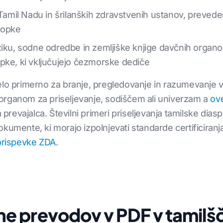
c Tamil Nadu in šrilanških zdravstvenih ustanov, preved
stopke
ziku, sodne odredbe in zemljiške knjige davčnih organ
pke, ki vključujejo čezmorske dediče
elo primerno za branje, pregledovanje in razumevanje v
organom za priseljevanje, sodiščem ali univerzam a
ov
evajalca. Številni primeri priseljevanja tamilske diaspo
okumente, ki morajo izpolnjevati standarde certificiran
prispevke ZDA
.
e prevodov v PDF v tamilš