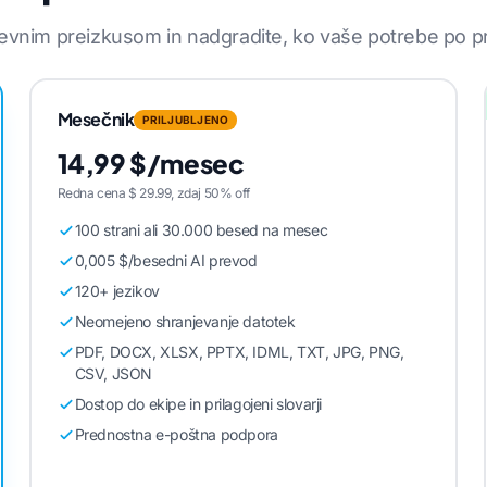
evnim preizkusom in nadgradite, ko vaše potrebe po p
Mesečnik
PRILJUBLJENO
14,99 $/mesec
Redna cena $ 29.99, zdaj 50% off
100 strani ali 30.000 besed na mesec
0,005 $/besedni AI prevod
120+ jezikov
Neomejeno shranjevanje datotek
PDF, DOCX, XLSX, PPTX, IDML, TXT, JPG, PNG,
CSV, JSON
Dostop do ekipe in prilagojeni slovarji
Prednostna e-poštna podpora