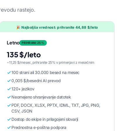
revodu rastejo.
🎉 Najboljša vrednost: prihranite 44,88 $/leto
Letno
PRIHRANI 25 %
135 $/leto
~11,25 $/mesec, prihranite 25% v primerjavi z mesečnim
100 strani ali 30.000 besed na mesec
0,005 $/besedni AI prevod
120+ jezikov
Neomejeno shranjevanje datotek
PDF, DOCX, XLSX, PPTX, IDML, TXT, JPG, PNG,
CSV, JSON
Dostop do ekipe in prilagojeni slovarji
Prednostna e-poštna podpora