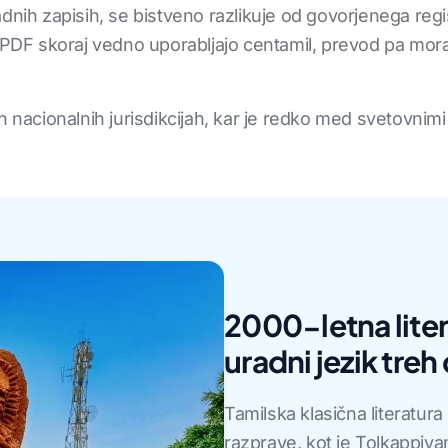
dnih zapisih, se bistveno razlikuje od govorjenega regis
 skoraj vedno uporabljajo centamil, prevod pa mora bi
 nacionalnih jurisdikcijah, kar je redko med svetovnimi 
2000-letna liter
uradni jezik treh
Tamilska klasična literatura
razprave, kot je Tolkappiyam