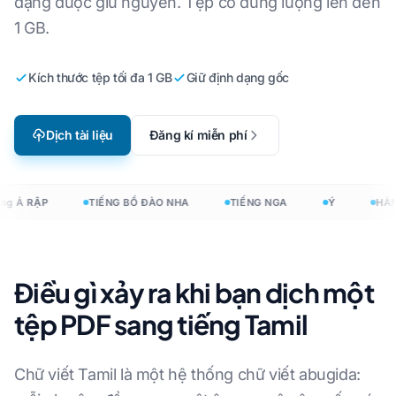
dạng được giữ nguyên. Tệp có dung lượng lên đến
1 GB.
Kích thước tệp tối đa 1 GB
Giữ định dạng gốc
Dịch tài liệu
Đăng kí miễn phí
ng Ả RẬP
TIẾNG BỒ ĐÀO NHA
TIẾNG NGA
Ý
HÀN
Điều gì xảy ra khi bạn dịch một
tệp PDF sang tiếng Tamil
Chữ viết Tamil là một hệ thống chữ viết abugida: