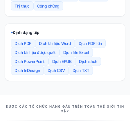
Thị thực
Công chứng
Định dạng tệp
Dịch PDF
Dịch tài liệu Word
Dịch PDF lớn
Dịch tài liệu được quét
Dịch file Excel
Dịch PowerPoint
Dịch EPUB
Dịch sách
Dịch InDesign
Dịch CSV
Dịch TXT
NHỮNG CỘNG SỰ CỦA CHÚNG TA
ĐƯỢC CÁC TỔ CHỨC HÀNG ĐẦU TRÊN TOÀN THẾ GIỚI TIN
CẬY