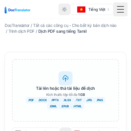
Tiếng Việt
Menu
DocTranslator
/
Tất cả các công cụ - Cho bất kỳ bản dịch nào
/
Trình dịch PDF
/
Dịch PDF sang tiếng Tamil
Tải lên hoặc thả tài liệu để dịch
Kích thước tệp tối đa
1 GB
.PDF
.DOCX
.PPTX
.XLSX
.TXT
.JPG
.PNG
.IDML
.EPUB
.HTML