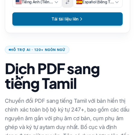
Tiếng Anh (Tiếng Anh)
Español (tiếng Tây Ban Nha)
Tải tài liệu lên
HỖ TRỢ AI · 120+ NGÔN NGỮ
Dịch PDF sang
tiếng Tamil
Chuyển đổi PDF sang tiếng Tamil với bản hiển thị
chính xác toàn bộ bộ ký tự 247+, bao gồm các dấu
nguyên âm gắn với phụ âm cơ bản, cụm phụ âm
ghép và ký tự aytam duy nhất. Bố cục và định