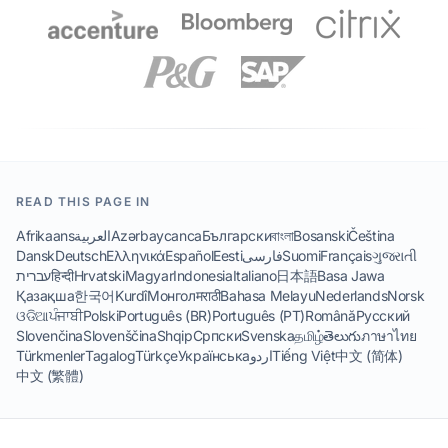
READ THIS PAGE IN
Afrikaans
العربية
Azərbaycanca
Български
বাংলা
Bosanski
Čeština
Dansk
Deutsch
Ελληνικά
Español
Eesti
فارسی
Suomi
Français
ગુજરાતી
עברית
हिन्दी
Hrvatski
Magyar
Indonesia
Italiano
日本語
Basa Jawa
Қазақша
한국어
Kurdî
Монгол
मराठी
Bahasa Melayu
Nederlands
Norsk
ଓଡିଆ
ਪੰਜਾਬੀ
Polski
Português (BR)
Português (PT)
Română
Русский
Slovenčina
Slovenščina
Shqip
Српски
Svenska
தமிழ்
తెలుగు
ภาษาไทย
Türkmenler
Tagalog
Türkçe
Українська
اردو
Tiếng Việt
中文 (简体)
中文 (繁體)