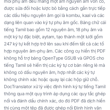
mỗi phụ âm đều mang một âm nguyên âm vốn có,
được sửa đổi hoặc lược bỏ bằng cách gắn trực tiếp
các dấu hiệu nguyên âm gọi là kombu, kaal và các
dạng liên quan vào ký tự phụ âm gốc. Bảng chữ cái
tiếng Tamil bao gồm 12 nguyên âm, 18 phụ âm và
một ký tự đặc biệt, aytam, tạo thành một lưới gồm
247 ký tự kết hợp trở lên sau khi đếm tất cả các tổ
hợp nguyên âm-phụ âm. Các công cụ hiển thị PDF
không hỗ trợ bảng OpenType GSUB và GPOS cho
tiếng Tamil sẽ hiển thị các ký tự cơ bản riêng lẻ mà
không có dấu nguyên âm, hợp nhất các ký tự
không chính xác hoặc quay lại các hộp giữ chỗ.
DocTranslator xử lý việc định hình ký tự tiếng Tamil
thông qua một quy trình áp dụng các quy tắc ghép
nối và đánh dấu chính xác, do đó PDF đã dịch hiển
thị cùng một tệp đã được ghép nối Định hình văn