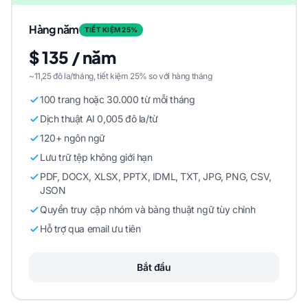
Hàng năm
TIẾT KIỆM 25%
$ 135 / năm
~11,25 đô la/tháng, tiết kiệm 25% so với hàng tháng
100 trang hoặc 30.000 từ mỗi tháng
Dịch thuật AI 0,005 đô la/từ
120+ ngôn ngữ
Lưu trữ tệp không giới hạn
PDF, DOCX, XLSX, PPTX, IDML, TXT, JPG, PNG, CSV,
JSON
Quyền truy cập nhóm và bảng thuật ngữ tùy chỉnh
Hỗ trợ qua email ưu tiên
Bắt đầu