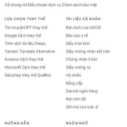
Về chúng tôi
·
Điều khoản dịch vụ
·
Chính sách bảo mật
LỰA CHỌN THAY THẾ
TÀI LIỆU CÁ NHÂN
Trò chuyệnGPT thay thế
Bản dịch của USCIS
Google Dịch thay thế
Báo cáo y tế
Trình dịch tài liệu DeepL
Giấy khai sinh
Yandex Translate Alternative
Giấy chứng nhận kết hôn
Amazon Dịch thay thế
Chứng nhận li hôn
Microsoft Dịch thay thế
Giấy chứng tử
Giải pháp thay thế QuillBot
Hộ chiếu
Bằng cấp
Sao kê ngân hàng
Bản tóm tắt
Ghi chú của bác sĩ
HƯỚNG DẪN
NGÔN NGỮ