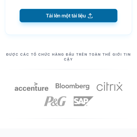
Tải lên một tài liệu
NHỮNG CỘNG SỰ CỦA CHÚNG TA
ĐƯỢC CÁC TỔ CHỨC HÀNG ĐẦU TRÊN TOÀN THẾ GIỚI TIN
CẬY