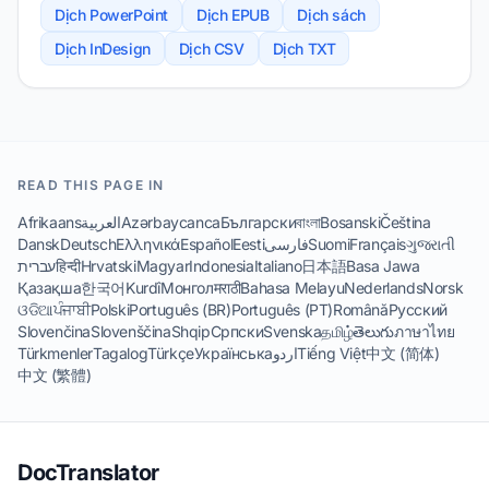
Dịch PowerPoint
Dịch EPUB
Dịch sách
Dịch InDesign
Dịch CSV
Dịch TXT
READ THIS PAGE IN
Afrikaans
العربية
Azərbaycanca
Български
বাংলা
Bosanski
Čeština
Dansk
Deutsch
Ελληνικά
Español
Eesti
فارسی
Suomi
Français
ગુજરાતી
עברית
हिन्दी
Hrvatski
Magyar
Indonesia
Italiano
日本語
Basa Jawa
Қазақша
한국어
Kurdî
Монгол
मराठी
Bahasa Melayu
Nederlands
Norsk
ଓଡିଆ
ਪੰਜਾਬੀ
Polski
Português (BR)
Português (PT)
Română
Русский
Slovenčina
Slovenščina
Shqip
Српски
Svenska
தமிழ்
తెలుగు
ภาษาไทย
Türkmenler
Tagalog
Türkçe
Українська
اردو
Tiếng Việt
中文 (简体)
中文 (繁體)
DocTranslator