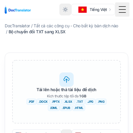
Tiếng Việt
Menu
DocTranslator
/
Tất cả các công cụ - Cho bất kỳ bản dịch nào
/
Bộ chuyển đổi TXT sang XLSX
Tải lên hoặc thả tài liệu để dịch
Kích thước tệp tối đa
1 GB
.PDF
.DOCX
.PPTX
.XLSX
.TXT
.JPG
.PNG
.IDML
. EPUB
.HTML