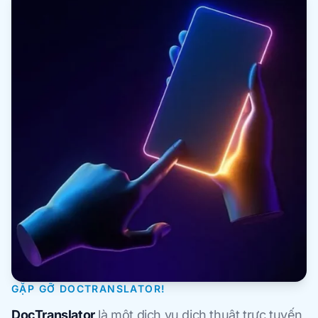
GẶP GỠ DOCTRANSLATOR!
DocTranslator
là một dịch vụ dịch thuật trực tuyến