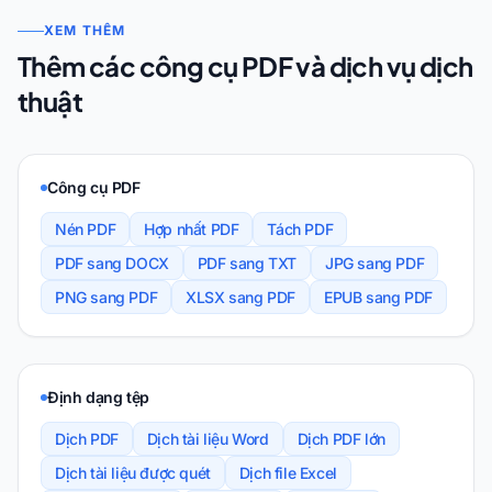
XEM THÊM
Thêm các công cụ PDF và dịch vụ dịch
thuật
Công cụ PDF
Nén PDF
Hợp nhất PDF
Tách PDF
PDF sang DOCX
PDF sang TXT
JPG sang PDF
PNG sang PDF
XLSX sang PDF
EPUB sang PDF
Định dạng tệp
Dịch PDF
Dịch tài liệu Word
Dịch PDF lớn
Dịch tài liệu được quét
Dịch file Excel