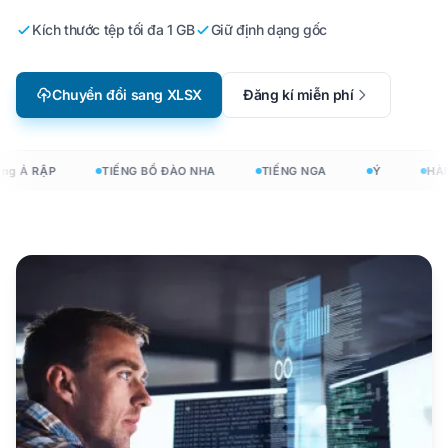
Kích thước tệp tối đa 1 GB
Giữ định dạng gốc
Chuyển đổi sang XLSX
Đăng kí miễn phí
ng Ả RẬP
TIẾNG BỒ ĐÀO NHA
TIẾNG NGA
Ý
HÀN