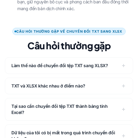
bạn, giữ nguyên bố cục và phong cách ban đầu đồng thời
mang đến bản dịch chính xác.
CÂU HỎI THƯỜNG GẶP VỀ CHUYỂN ĐỔI TXT SANG XLSX
Câu hỏi thường gặp
Làm thế nào để chuyển đổi tệp TXT sang XLSX?
TXT và XLSX khác nhau ở điểm nào?
Tại sao cần chuyển đổi tệp TXT thành bảng tính
Excel?
Dữ liệu của tôi có bị mất trong quá trình chuyển đổi