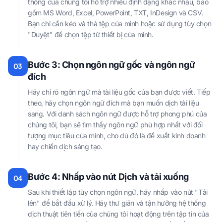
thống của chúng tôi hỗ trợ nhiều định dạng khác nhau, bao
gồm MS Word, Excel, PowerPoint, TXT, InDesign và CSV.
Bạn chỉ cần kéo và thả tệp của mình hoặc sử dụng tùy chọn
"Duyệt" để chọn tệp từ thiết bị của mình.
Bước 3: Chọn ngôn ngữ gốc và ngôn ngữ
03
đích
Hãy chỉ rõ ngôn ngữ mà tài liệu gốc của bạn được viết. Tiếp
theo, hãy chọn ngôn ngữ đích mà bạn muốn dịch tài liệu
sang. Với danh sách ngôn ngữ được hỗ trợ phong phú của
chúng tôi, bạn sẽ tìm thấy ngôn ngữ phù hợp nhất với đối
tượng mục tiêu của mình, cho dù đó là đề xuất kinh doanh
hay chiến dịch sáng tạo.
Bước 4: Nhấp vào nút Dịch và tải xuống
04
Sau khi thiết lập tùy chọn ngôn ngữ, hãy nhấp vào nút "Tải
lên" để bắt đầu xử lý. Hãy thư giãn và tận hưởng hệ thống
dịch thuật tiên tiến của chúng tôi hoạt động trên tập tin của