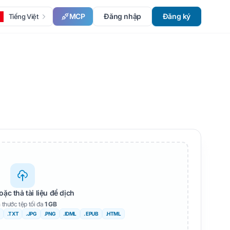
MCP
Đăng nhập
Đăng ký
Tiếng Việt
oặc thả tài liệu để dịch
 thước tệp tối đa
1 GB
.TXT
.JPG
.PNG
.IDML
. EPUB
.HTML