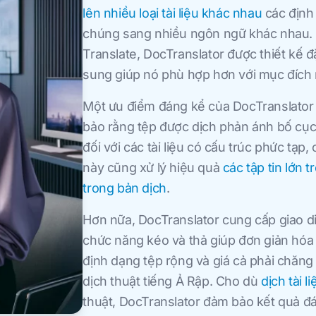
lên nhiều loại tài liệu khác nhau
các định
chúng sang nhiều ngôn ngữ khác nhau.
Translate, DocTranslator được thiết kế đ
sung giúp nó phù hợp hơn với mục đích n
Một ưu điểm đáng kể của DocTranslator l
bảo rằng tệp được dịch phản ánh bố cục v
đối với các tài liệu có cấu trúc phức tạp,
này cũng xử lý hiệu quả
các tập tin lớn 
trong bản dịch
.
Hơn nữa, DocTranslator cung cấp giao di
chức năng kéo và thả giúp đơn giản hóa q
định dạng tệp rộng và giá cả phải chăng
dịch thuật tiếng Ả Rập. Cho dù
dịch tài l
thuật, DocTranslator đảm bảo kết quả đá