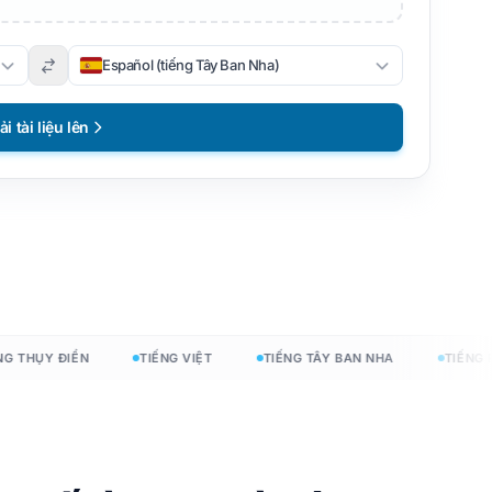
Español (tiếng Tây Ban Nha)
ải tài liệu lên
HỤY ĐIỂN
TIẾNG VIỆT
TIẾNG TÂY BAN NHA
TIẾNG PHÁ
hí