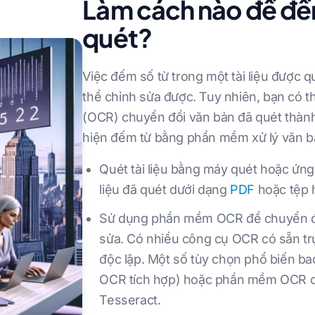
Làm cách nào để đếm
quét?
Việc đếm số từ trong một tài liệu được 
thể chỉnh sửa được. Tuy nhiên, bạn có 
(OCR) chuyển đổi văn bản đã quét thành
hiện đếm từ bằng phần mềm xử lý văn bả
Quét tài liệu bằng máy quét hoặc ứng 
liệu đã quét dưới dạng
PDF
hoặc tệp 
Sử dụng phần mềm OCR để chuyển đổi 
sửa. Có nhiều công cụ OCR có sẵn t
độc lập. Một số tùy chọn phổ biến 
OCR tích hợp) hoặc phần mềm OCR 
Tesseract.