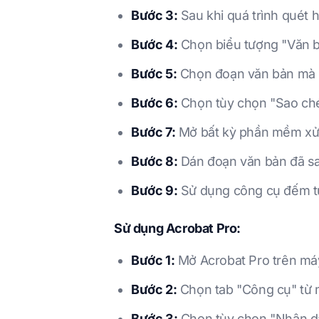
Bước 3:
Sau khi quá trình quét h
Bước 4:
Chọn biểu tượng "Văn b
Bước 5:
Chọn đoạn văn bản mà
Bước 6:
Chọn tùy chọn "Sao ché
Bước 7:
Mở bất kỳ phần mềm xử l
Bước 8:
Dán đoạn văn bản đã sa
Bước 9:
Sử dụng công cụ đếm từ 
Sử dụng Acrobat Pro:
Bước 1:
Mở Acrobat Pro trên máy
Bước 2:
Chọn tab "Công cụ" từ 
Bước 3:
Chọn tùy chọn "Nhận d