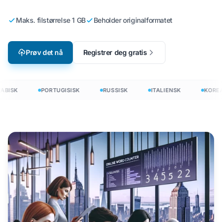
Maks. filstørrelse 1 GB
Beholder originalformatet
Prøv det nå
Registrer deg gratis
ABISK
PORTUGISISK
RUSSISK
ITALIENSK
KOREA