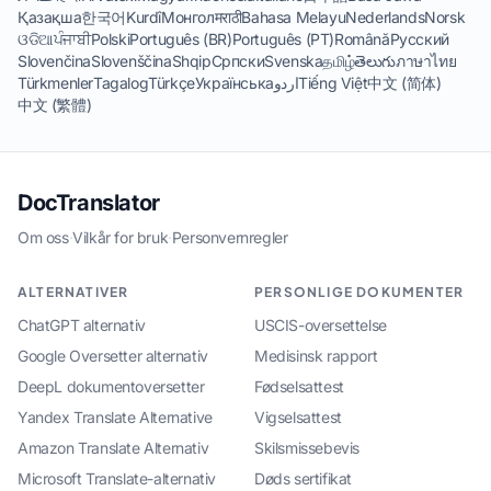
Қазақша
한국어
Kurdî
Монгол
मराठी
Bahasa Melayu
Nederlands
Norsk
ଓଡିଆ
ਪੰਜਾਬੀ
Polski
Português (BR)
Português (PT)
Română
Русский
Slovenčina
Slovenščina
Shqip
Српски
Svenska
தமிழ்
తెలుగు
ภาษาไทย
Türkmenler
Tagalog
Türkçe
Українська
اردو
Tiếng Việt
中文 (简体)
中文 (繁體)
DocTranslator
Om oss
·
Vilkår for bruk
·
Personvernregler
ALTERNATIVER
PERSONLIGE DOKUMENTER
ChatGPT alternativ
USCIS-oversettelse
Google Oversetter alternativ
Medisinsk rapport
DeepL dokumentoversetter
Fødselsattest
Yandex Translate Alternative
Vigselsattest
Amazon Translate Alternativ
Skilsmissebevis
Microsoft Translate-alternativ
Døds sertifikat