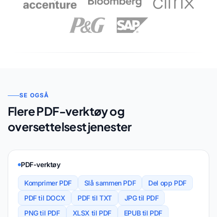
SE OGSÅ
Flere PDF-verktøy og
oversettelsestjenester
PDF-verktøy
Komprimer PDF
Slå sammen PDF
Del opp PDF
PDF til DOCX
PDF til TXT
JPG til PDF
PNG til PDF
XLSX til PDF
EPUB til PDF