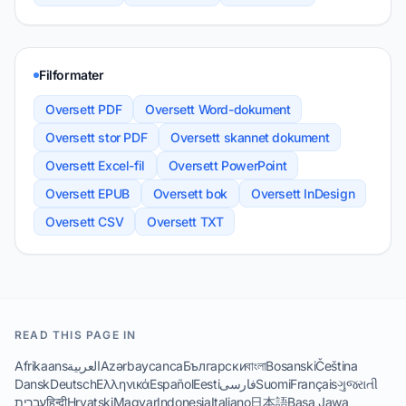
Filformater
Oversett PDF
Oversett Word-dokument
Oversett stor PDF
Oversett skannet dokument
Oversett Excel-fil
Oversett PowerPoint
Oversett EPUB
Oversett bok
Oversett InDesign
Oversett CSV
Oversett TXT
READ THIS PAGE IN
Afrikaans
العربية
Azərbaycanca
Български
বাংলা
Bosanski
Čeština
Dansk
Deutsch
Ελληνικά
Español
Eesti
فارسی
Suomi
Français
ગુજરાતી
עברית
हिन्दी
Hrvatski
Magyar
Indonesia
Italiano
日本語
Basa Jawa