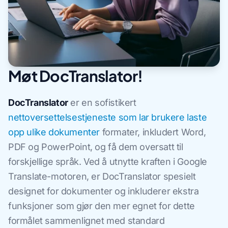
Møt DocTranslator!
DocTranslator
er en sofistikert
nettoversettelsestjeneste som lar brukere laste
opp ulike dokumenter
formater, inkludert Word,
PDF og PowerPoint, og få dem oversatt til
forskjellige språk. Ved å utnytte kraften i Google
Translate-motoren, er DocTranslator spesielt
designet for dokumenter og inkluderer ekstra
funksjoner som gjør den mer egnet for dette
formålet sammenlignet med standard