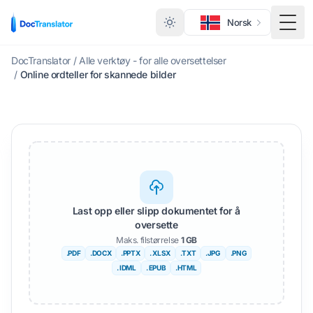
Norsk
Veks
DocTranslator
/
Alle verktøy - for alle oversettelser
/
Online ordteller for skannede bilder
Last opp eller slipp dokumentet for å
oversette
Maks. filstørrelse
1 GB
.PDF
.DOCX
.PPTX
. XLSX
.TXT
.JPG
.PNG
. IDML
. EPUB
.HTML