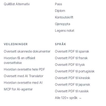
QuillBot Alternativ
Pass
Diplom
Kontoutskrift
Gjenoppta
Legens notat
VEILEDNINGER
SPRÅK
Oversett skannede dokumenter
Oversett PDF til spansk
Hvordan få en offisiell
Oversett PDF til fransk
oversettelse
Oversett PDF til tysk
Hvordan oversette hele PDF
Oversett PDF til portugisisk
Oversett med AI Translator
Oversett PDF til kinesisk
Hvordan oversette med AI
Oversett PDF til japansk
MCP for AI-agenter
Oversett PDF til russisk
Alle 120+ språk →