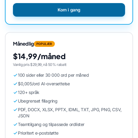
Kom i gang
Månedlig
POPULÆR
$14,99/måned
Vanlig pris $29,99, nå 50% rabatt
100 sider eller 30 000 ord per måned
$0,005/ord AI-oversettelse
120+ språk
Ubegrenset fillagring
PDF, DOCX, XLSX, PPTX, IDML, TXT, JPG, PNG, CSV,
JSON
Teamtilgang og tilpassede ordlister
Prioritert e-poststøtte