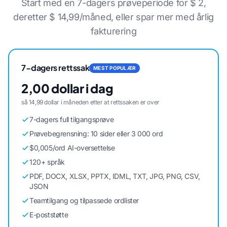
Start med en 7-dagers prøveperiode for $ 2,
deretter $ 14,99/måned, eller spar mer med årlig
fakturering
7-dagers rettssak
MEST POPULÆR
2,00 dollar i dag
så 14,99 dollar i måneden etter at rettssaken er over
7-dagers full tilgangsprøve
Prøvebegrensning: 10 sider eller 3 000 ord
$0,005/ord AI-oversettelse
120+ språk
PDF, DOCX, XLSX, PPTX, IDML, TXT, JPG, PNG, CSV,
JSON
Teamtilgang og tilpassede ordlister
E-poststøtte