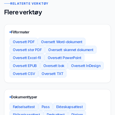
RELATERTE VERKTØY
Flere verktøy
Filformater
Oversett PDF
Oversett Word-dokument
Oversett stor PDF
Oversett skannet dokument
Oversett Excel-fil
Oversett PowerPoint
Oversett EPUB
Oversett bok
Oversett InDesign
Oversett CSV
Oversett TXT
Dokumenttyper
Fødselsattest
Pass
Ekteskapsattest
Skilsmisseattest
Dødsattest
Diplom