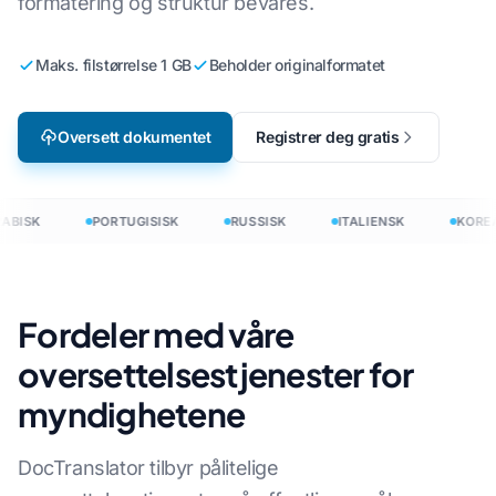
formatering og struktur bevares.
Maks. filstørrelse 1 GB
Beholder originalformatet
Oversett dokumentet
Registrer deg gratis
ABISK
PORTUGISISK
RUSSISK
ITALIENSK
KORE
Fordeler med våre
oversettelsestjenester for
myndighetene
DocTranslator tilbyr pålitelige