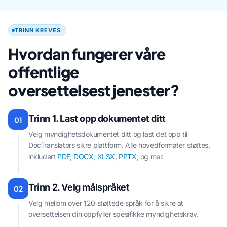
TRINN KREVES
Hvordan fungerer våre
offentlige
oversettelsestjenester?
Trinn 1. Last opp dokumentet ditt
01
Velg myndighetsdokumentet ditt og last det opp til
DocTranslators sikre plattform. Alle hovedformater støttes,
inkludert
PDF
,
DOCX
,
XLSX
,
PPTX
, og mer.
Trinn 2. Velg målspråket
02
Velg mellom over 120 støttede språk for å sikre at
oversettelsen din oppfyller spesifikke myndighetskrav.