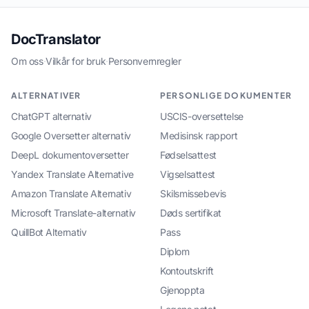
DocTranslator
Om oss
·
Vilkår for bruk
·
Personvernregler
ALTERNATIVER
PERSONLIGE DOKUMENTER
ChatGPT alternativ
USCIS-oversettelse
Google Oversetter alternativ
Medisinsk rapport
DeepL dokumentoversetter
Fødselsattest
Yandex Translate Alternative
Vigselsattest
Amazon Translate Alternativ
Skilsmissebevis
Microsoft Translate-alternativ
Døds sertifikat
QuillBot Alternativ
Pass
Diplom
Kontoutskrift
Gjenoppta