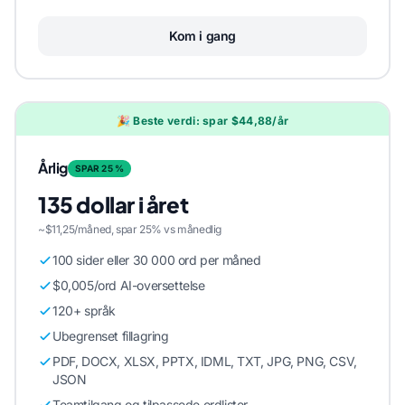
Kom i gang
🎉 Beste verdi: spar $44,88/år
Årlig
SPAR 25 %
135 dollar i året
~$11,25/måned, spar 25% vs månedlig
100 sider eller 30 000 ord per måned
$0,005/ord AI-oversettelse
120+ språk
Ubegrenset fillagring
PDF, DOCX, XLSX, PPTX, IDML, TXT, JPG, PNG, CSV,
JSON
Teamtilgang og tilpassede ordlister