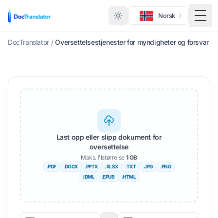
Norsk
Veks
DocTranslator
/
Oversettelsestjenester for myndigheter og forsvar
Last opp eller slipp dokument for
oversettelse
Maks. filstørrelse
1 GB
.PDF
.DOCX
.PPTX
.XLSX
.TXT
.JPG
.PNG
.IDML
.EPUB
.HTML