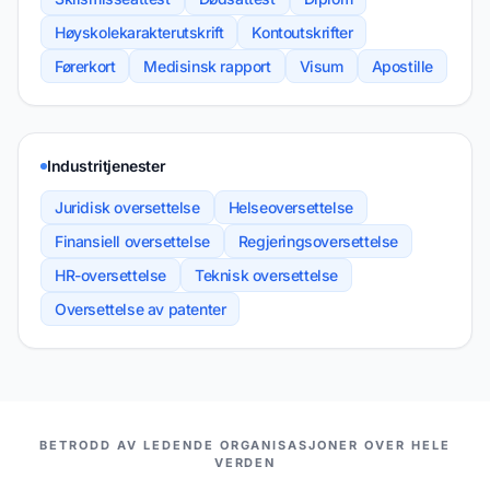
Høyskolekarakterutskrift
Kontoutskrifter
Førerkort
Medisinsk rapport
Visum
Apostille
Industritjenester
Juridisk oversettelse
Helseoversettelse
Finansiell oversettelse
Regjeringsoversettelse
HR-oversettelse
Teknisk oversettelse
Oversettelse av patenter
VÅRE PARTNERE
BETRODD AV LEDENDE ORGANISASJONER OVER HELE
VERDEN