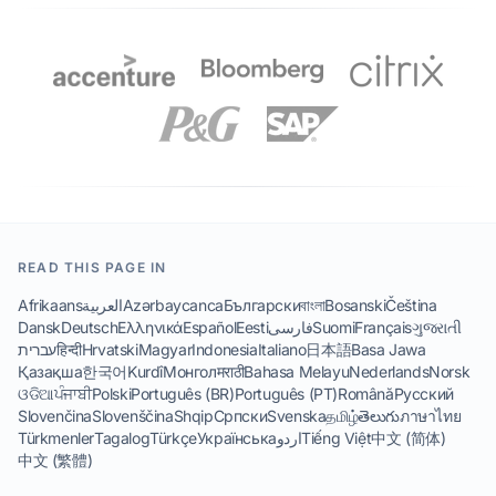
READ THIS PAGE IN
Afrikaans
العربية
Azərbaycanca
Български
বাংলা
Bosanski
Čeština
Dansk
Deutsch
Ελληνικά
Español
Eesti
فارسی
Suomi
Français
ગુજરાતી
עברית
हिन्दी
Hrvatski
Magyar
Indonesia
Italiano
日本語
Basa Jawa
Қазақша
한국어
Kurdî
Монгол
मराठी
Bahasa Melayu
Nederlands
Norsk
ଓଡିଆ
ਪੰਜਾਬੀ
Polski
Português (BR)
Português (PT)
Română
Русский
Slovenčina
Slovenščina
Shqip
Српски
Svenska
தமிழ்
తెలుగు
ภาษาไทย
Türkmenler
Tagalog
Türkçe
Українська
اردو
Tiếng Việt
中文 (简体)
中文 (繁體)