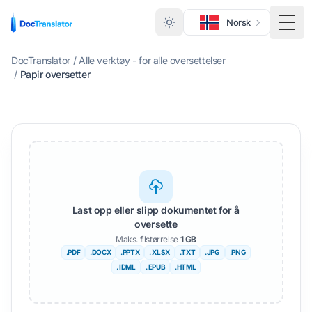
Norsk
Veks
DocTranslator
/
Alle verktøy - for alle oversettelser
/
Papir oversetter
Last opp eller slipp dokumentet for å
oversette
Maks. filstørrelse
1 GB
.PDF
.DOCX
.PPTX
. XLSX
.TXT
.JPG
.PNG
. IDML
. EPUB
.HTML