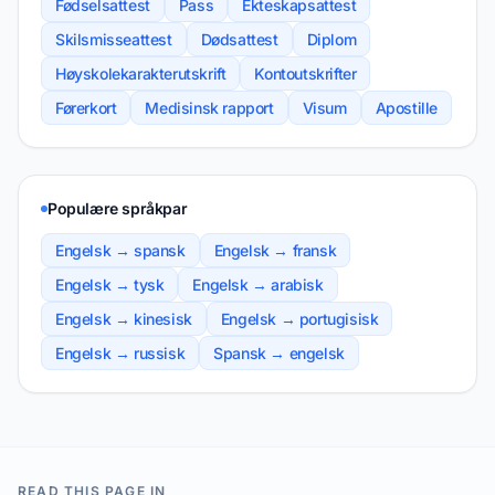
Fødselsattest
Pass
Ekteskapsattest
Skilsmisseattest
Dødsattest
Diplom
Høyskolekarakterutskrift
Kontoutskrifter
Førerkort
Medisinsk rapport
Visum
Apostille
Populære språkpar
Engelsk → spansk
Engelsk → fransk
Engelsk → tysk
Engelsk → arabisk
Engelsk → kinesisk
Engelsk → portugisisk
Engelsk → russisk
Spansk → engelsk
READ THIS PAGE IN