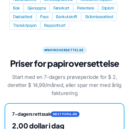
Bok
Gjenoppta
Førerkort
Patentere
Diplom
Dødsattest
Pass
Bankutskrift
Skilsmisseattest
Transkripsjon
Rapportkort
PAPIROVERSETTELSE
Priser for papiroversettelse
Start med en 7-dagers prøveperiode for $ 2,
deretter $ 14,99/måned, eller spar mer med årlig
fakturering
7-dagers rettssak
MEST POPULÆR
2,00 dollar i dag