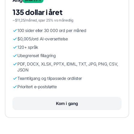
135 dollar i året
~$11,25/måned, spar 25% vs månedlig
100 sider eller 30 000 ord per måned
$0,005/ord AI-oversettelse
120+ språk
Ubegrenset fillagring
PDF, DOCX, XLSX, PPTX, IDML, TXT, JPG, PNG, CSV,
JSON
Teamtilgang og tilpassede ordlister
Prioritert e-poststøtte
Kom i gang