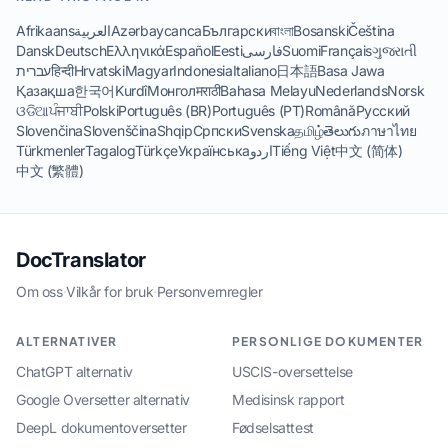
Afrikaans
العربية
Azərbaycanca
Български
বাংলা
Bosanski
Čeština
Dansk
Deutsch
Ελληνικά
Español
Eesti
فارسی
Suomi
Français
ગુજરાતી
עברית
हिन्दी
Hrvatski
Magyar
Indonesia
Italiano
日本語
Basa Jawa
Қазақша
한국어
Kurdî
Монгол
मराठी
Bahasa Melayu
Nederlands
Norsk
ଓଡିଆ
ਪੰਜਾਬੀ
Polski
Português (BR)
Português (PT)
Română
Русский
Slovenčina
Slovenščina
Shqip
Српски
Svenska
தமிழ்
తెలుగు
ภาษาไทย
Türkmenler
Tagalog
Türkçe
Українська
اردو
Tiếng Việt
中文 (简体)
中文 (繁體)
DocTranslator
Om oss
·
Vilkår for bruk
·
Personvernregler
ALTERNATIVER
PERSONLIGE DOKUMENTER
ChatGPT alternativ
USCIS-oversettelse
Google Oversetter alternativ
Medisinsk rapport
DeepL dokumentoversetter
Fødselsattest