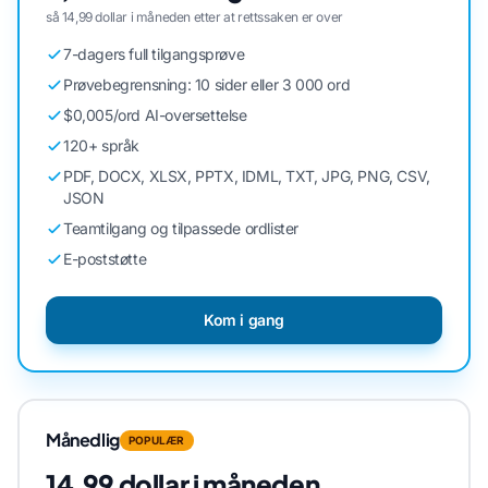
så 14,99 dollar i måneden etter at rettssaken er over
7-dagers full tilgangsprøve
Prøvebegrensning: 10 sider eller 3 000 ord
$0,005/ord AI-oversettelse
120+ språk
PDF, DOCX, XLSX, PPTX, IDML, TXT, JPG, PNG, CSV,
JSON
Teamtilgang og tilpassede ordlister
E-poststøtte
Kom i gang
Månedlig
POPULÆR
14,99 dollar i måneden