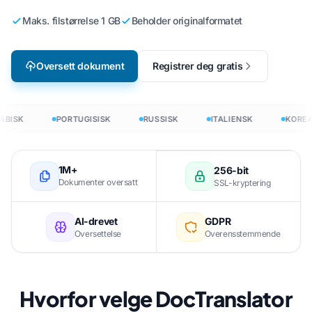
Maks. filstørrelse 1 GB
Beholder originalformatet
Oversett dokument
Registrer deg gratis
BISK
PORTUGISISK
RUSSISK
ITALIENSK
KOREA
1M+
256-bit
Dokumenter oversatt
SSL-kryptering
AI-drevet
GDPR
Oversettelse
Overensstemmende
Hvorfor velge DocTranslator