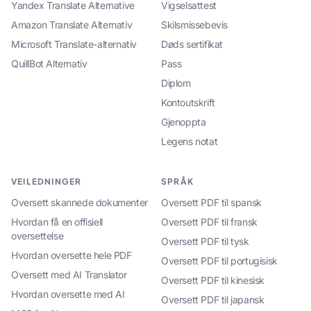
Yandex Translate Alternative
Vigselsattest
Amazon Translate Alternativ
Skilsmissebevis
Microsoft Translate-alternativ
Døds sertifikat
QuillBot Alternativ
Pass
Diplom
Kontoutskrift
Gjenoppta
Legens notat
VEILEDNINGER
SPRÅK
Oversett skannede dokumenter
Oversett PDF til spansk
Hvordan få en offisiell
Oversett PDF til fransk
oversettelse
Oversett PDF til tysk
Hvordan oversette hele PDF
Oversett PDF til portugisisk
Oversett med AI Translator
Oversett PDF til kinesisk
Hvordan oversette med AI
Oversett PDF til japansk