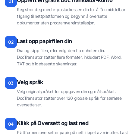
Opprett en gratis DocTranslator-konto
01
Registrer deg med e-postadressen din for å få umiddelbar
tilgang til nettplattformen og begynn å oversette
dokumenter uten programvareinstallasjon.
Last opp papirfilen din
02
Dra og slipp filen, eller velg den fra enheten din.
DocTranslator støtter flere formater, inkludert PDF, Word,
TXT og bildebaserte skanninger.
Velg språk
03
Velg originalspråket for oppgaven din og målspråket.
DocTranslator støtter over 120 globale språk for sømløse
oversettelser.
Klikk på Oversett og last ned
04
Plattformen oversetter papir på nett i løpet av minutter. Last