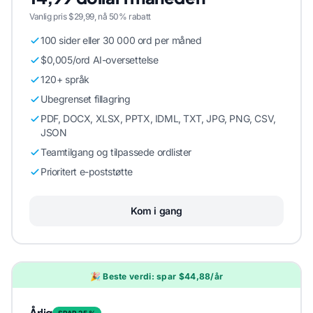
Vanlig pris $29,99, nå 50% rabatt
100 sider eller 30 000 ord per måned
$0,005/ord AI-oversettelse
120+ språk
Ubegrenset fillagring
PDF, DOCX, XLSX, PPTX, IDML, TXT, JPG, PNG, CSV,
JSON
Teamtilgang og tilpassede ordlister
Prioritert e-poststøtte
Kom i gang
🎉 Beste verdi: spar $44,88/år
Årlig
SPAR 25 %