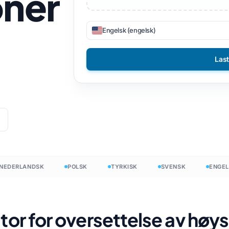
oner
iler
DOCX til TXT
Vietnamesisk
Filippinsk
Engelsk (engelsk)
N
EPUB til PDF
Italiensk
Finsk
ter
Pusse
Bulgarsk
Las
nDesign
Ukrainsk
Ungarsk
ounter
Latin
Zulu
ler
Tsjekkisk
Yoruba
dtelling
Irsk
Alle 120+ språk →
Hmong
DERLANDSK
POLSK
TYRKISK
SVENSK
ENGELSK
Start fritt
Start f
or for oversettelse av høys