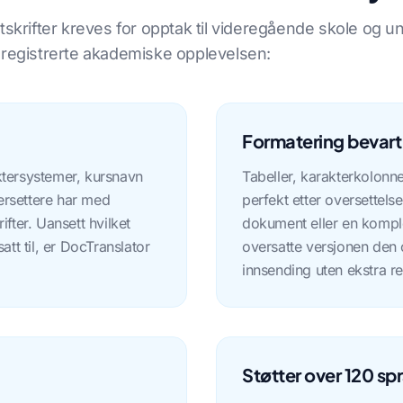
skrifter kreves for opptak til videregående skole og un
 registrerte akademiske opplevelsen:
Formatering bevart
ktersystemer, kursnavn
Tabeller, karakterkolonn
versettere har med
perfekt etter oversettelse
fter. Uansett hvilket
dokument eller en kompl
tt til, er DocTranslator
oversatte versjonen den o
innsending uten ekstra re
Støtter over 120 sp