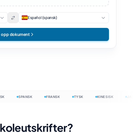
Español (spansk)
t opp dokument
SPANSK
FRANSK
TYSK
KINESISK
JAPAN
ritt
koleutskrifter?