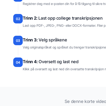
Registrer deg med e-posten din for å få tilgang til sikre t
Trinn 2:
Last opp college transkripsjonen
02
Last opp PDF-, JPEG-, PNG- eller DOCX-formater. Filer på
Trinn 3:
Velg språkene
03
Velg originalspråket og språket du trenger transkripsjonen 
Trinn 4:
Oversett og last ned
04
Klikk på oversett og last ned din oversatte transkripsjon 
Se denne korte video