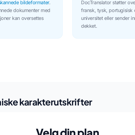
skannede bildeformater
.
DocTranslator støtter ov
kannede dokumenter med
fransk, tysk, portugisis
sjoner kan oversettes
universitet eller sender 
dekket.
iske karakterutskrifter
Velg din plan