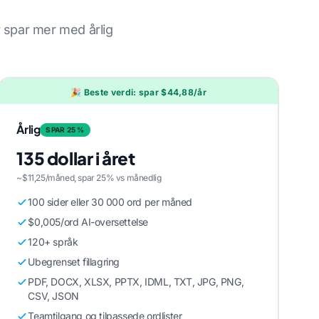
r spar mer med årlig
🎉 Beste verdi: spar $44,88/år
Årlig
SPAR 25 %
135 dollar i året
~$11,25/måned, spar 25% vs månedlig
100 sider eller 30 000 ord per måned
$0,005/ord AI-oversettelse
120+ språk
Ubegrenset fillagring
PDF, DOCX, XLSX, PPTX, IDML, TXT, JPG, PNG,
CSV, JSON
Teamtilgang og tilpassede ordlister