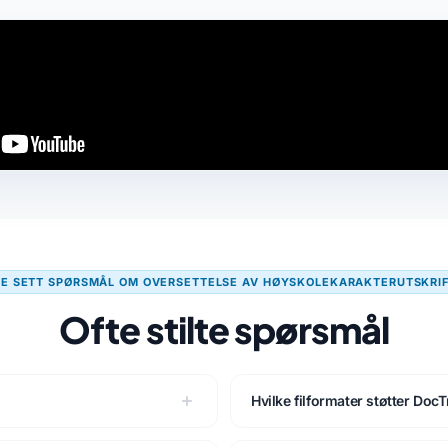
TE SETT SPØRSMÅL OM OVERSETTELSE AV HØYSKOLEKARAKTERUTSKRI
Ofte stilte spørsmål
Hvilke filformater støtter Doc