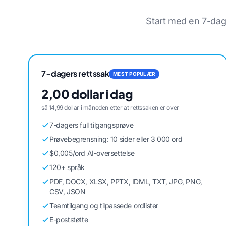
Start med en 7-dage
7-dagers rettssak
MEST POPULÆR
2,00 dollar i dag
så 14,99 dollar i måneden etter at rettssaken er over
7-dagers full tilgangsprøve
Prøvebegrensning: 10 sider eller 3 000 ord
$0,005/ord AI-oversettelse
120+ språk
PDF, DOCX, XLSX, PPTX, IDML, TXT, JPG, PNG,
CSV, JSON
Teamtilgang og tilpassede ordlister
E-poststøtte