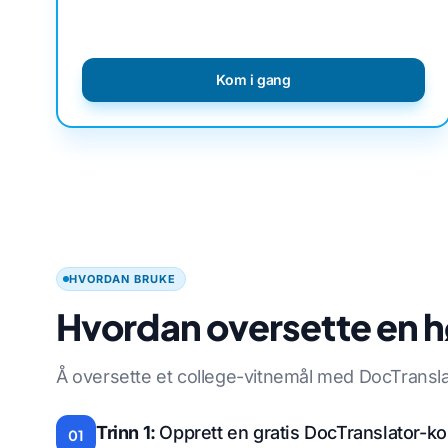
Kom i gang
HVORDAN BRUKE
Hvordan oversette en hø
Å oversette et college-vitnemål med DocTranslato
Trinn 1:
Opprett en gratis DocTranslator-k
01