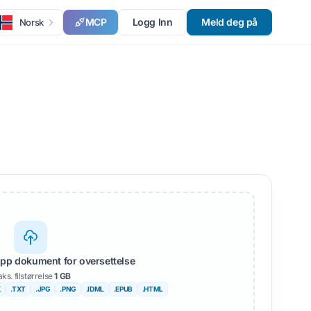
MCP
Logg Inn
Meld deg på
Norsk
lipp dokument for oversettelse
ks. filstørrelse
1 GB
X
.TXT
.JPG
.PNG
.IDML
.EPUB
.HTML