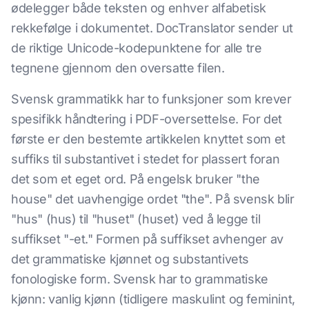
ødelegger både teksten og enhver alfabetisk
rekkefølge i dokumentet. DocTranslator sender ut
de riktige Unicode-kodepunktene for alle tre
tegnene gjennom den oversatte filen.
Svensk grammatikk har to funksjoner som krever
spesifikk håndtering i PDF-oversettelse. For det
første er den bestemte artikkelen knyttet som et
suffiks til substantivet i stedet for plassert foran
det som et eget ord. På engelsk bruker "the
house" det uavhengige ordet "the". På svensk blir
"hus" (hus) til "huset" (huset) ved å legge til
suffikset "-et." Formen på suffikset avhenger av
det grammatiske kjønnet og substantivets
fonologiske form. Svensk har to grammatiske
kjønn: vanlig kjønn (tidligere maskulint og feminint,