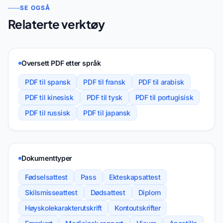
SE OGSÅ
Relaterte verktøy
Oversett PDF etter språk
PDF til spansk
PDF til fransk
PDF til arabisk
PDF til kinesisk
PDF til tysk
PDF til portugisisk
PDF til russisk
PDF til japansk
Dokumenttyper
Fødselsattest
Pass
Ekteskapsattest
Skilsmisseattest
Dødsattest
Diplom
Høyskolekarakterutskrift
Kontoutskrifter