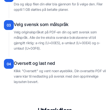
Dra og slipp filen din eller bla gjennom for å velge den. Filer
opptil 1 GB støttes på betalte planer.
Velg svensk som målspråk
03
Velg originalspråket på PDF-en din og sett svensk som
målspråk. Alle de tre ekstra svenske bokstavene vil bli
gjengitt riktig: a-ring (U+00E5), a-umlaut (U+00E4) og o-
umlaut (U+00F6).
Oversett og last ned
04
Klikk "Oversett" og vent noen øyeblikk. Din oversatte PDF vil
være klar til nedlasting på svensk med den opprinnelige
layouten bevart.