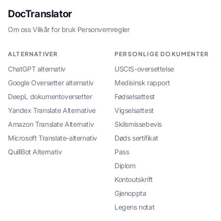
DocTranslator
Om oss
·
Vilkår for bruk
·
Personvernregler
ALTERNATIVER
PERSONLIGE DOKUMENTER
ChatGPT alternativ
USCIS-oversettelse
Google Oversetter alternativ
Medisinsk rapport
DeepL dokumentoversetter
Fødselsattest
Yandex Translate Alternative
Vigselsattest
Amazon Translate Alternativ
Skilsmissebevis
Microsoft Translate-alternativ
Døds sertifikat
QuillBot Alternativ
Pass
Diplom
Kontoutskrift
Gjenoppta
Legens notat