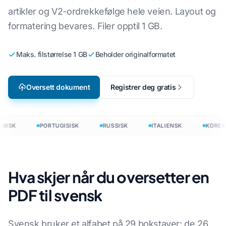
artikler og V2-ordrekkefølge hele veien. Layout og
formatering bevares. Filer opptil 1 GB.
Maks. filstørrelse 1 GB
Beholder originalformatet
Oversett dokument
Registrer deg gratis
BISK
PORTUGISISK
RUSSISK
ITALIENSK
KOREA
Hva skjer når du oversetter en
PDF til svensk
Svensk bruker et alfabet på 29 bokstaver: de 26