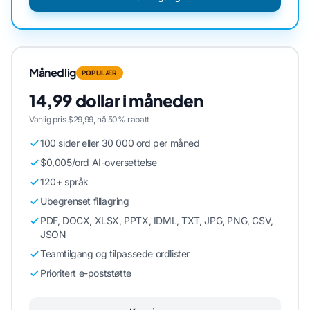
Månedlig
POPULÆR
14,99 dollar i måneden
Vanlig pris $29,99, nå 50% rabatt
100 sider eller 30 000 ord per måned
$0,005/ord AI-oversettelse
120+ språk
Ubegrenset fillagring
PDF, DOCX, XLSX, PPTX, IDML, TXT, JPG, PNG, CSV,
JSON
Teamtilgang og tilpassede ordlister
Prioritert e-poststøtte