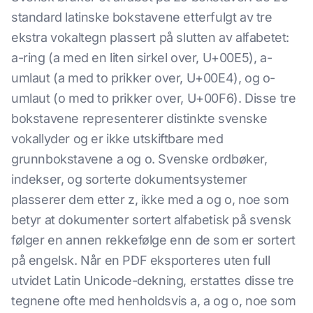
standard latinske bokstavene etterfulgt av tre
ekstra vokaltegn plassert på slutten av alfabetet:
a-ring (a med en liten sirkel over, U+00E5), a-
umlaut (a med to prikker over, U+00E4), og o-
umlaut (o med to prikker over, U+00F6). Disse tre
bokstavene representerer distinkte svenske
vokallyder og er ikke utskiftbare med
grunnbokstavene a og o. Svenske ordbøker,
indekser, og sorterte dokumentsystemer
plasserer dem etter z, ikke med a og o, noe som
betyr at dokumenter sortert alfabetisk på svensk
følger en annen rekkefølge enn de som er sortert
på engelsk. Når en PDF eksporteres uten full
utvidet Latin Unicode-dekning, erstattes disse tre
tegnene ofte med henholdsvis a, a og o, noe som