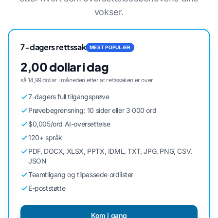
vokser.
7-dagers rettssak
MEST POPULÆR
2,00 dollar i dag
så 14,99 dollar i måneden etter at rettssaken er over
7-dagers full tilgangsprøve
Prøvebegrensning: 10 sider eller 3 000 ord
$0,005/ord AI-oversettelse
120+ språk
PDF, DOCX, XLSX, PPTX, IDML, TXT, JPG, PNG, CSV,
JSON
Teamtilgang og tilpassede ordlister
E-poststøtte
Kom i gang