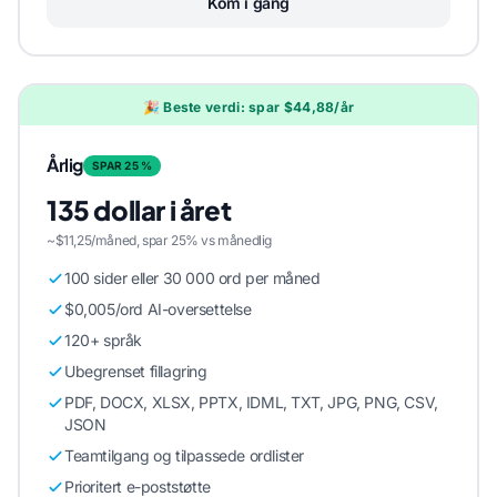
Kom i gang
🎉 Beste verdi: spar $44,88/år
Årlig
SPAR 25 %
135 dollar i året
~$11,25/måned, spar 25% vs månedlig
100 sider eller 30 000 ord per måned
$0,005/ord AI-oversettelse
120+ språk
Ubegrenset fillagring
PDF, DOCX, XLSX, PPTX, IDML, TXT, JPG, PNG, CSV,
JSON
Teamtilgang og tilpassede ordlister
Prioritert e-poststøtte