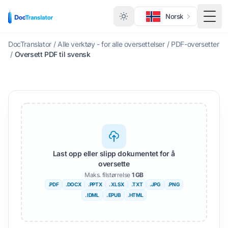
Norsk
Veks
DocTranslator
/
Alle verktøy - for alle oversettelser
/
PDF-oversetter
/
Oversett PDF til svensk
Last opp eller slipp dokumentet for å
oversette
Maks. filstørrelse
1 GB
.PDF
.DOCX
.PPTX
. XLSX
.TXT
.JPG
.PNG
. IDML
. EPUB
.HTML