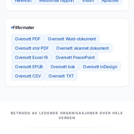
Førerkort
Medisinsk rapport
Visum
Apostille
Filformater
Oversett PDF
Oversett Word-dokument
Oversett stor PDF
Oversett skannet dokument
Oversett Excel-fil
Oversett PowerPoint
Oversett EPUB
Oversett bok
Oversett InDesign
Oversett CSV
Oversett TXT
VÅRE PARTNERE
BETRODD AV LEDENDE ORGANISASJONER OVER HELE
VERDEN