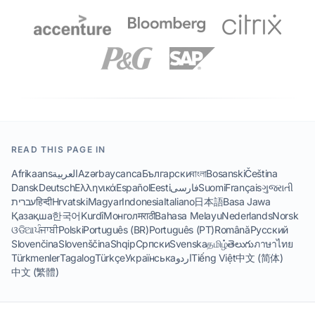
READ THIS PAGE IN
Afrikaans
العربية
Azərbaycanca
Български
বাংলা
Bosanski
Čeština
Dansk
Deutsch
Ελληνικά
Español
Eesti
فارسی
Suomi
Français
ગુજરાતી
עברית
हिन्दी
Hrvatski
Magyar
Indonesia
Italiano
日本語
Basa Jawa
Қазақша
한국어
Kurdî
Монгол
मराठी
Bahasa Melayu
Nederlands
Norsk
ଓଡିଆ
ਪੰਜਾਬੀ
Polski
Português (BR)
Português (PT)
Română
Русский
Slovenčina
Slovenščina
Shqip
Српски
Svenska
தமிழ்
తెలుగు
ภาษาไทย
Türkmenler
Tagalog
Türkçe
Українська
اردو
Tiếng Việt
中文 (简体)
中文 (繁體)