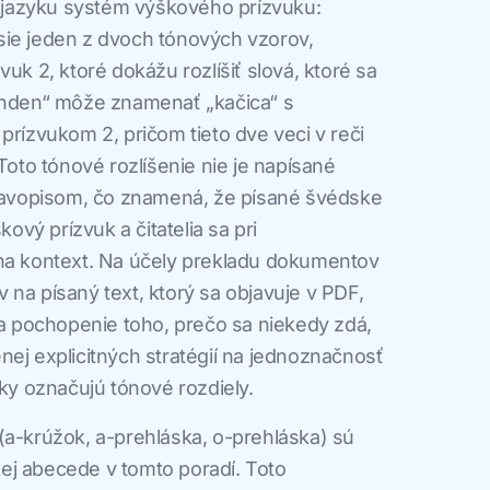
jazyku systém výškového prízvuku:
sie jeden z dvoch tónových vzorov,
vuk 2, ktoré dokážu rozlíšiť slová, ktoré sa
„anden“ môže znamenať „kačica“ s
prízvukom 2, pričom tieto dve veci v reči
 Toto tónové rozlíšenie nie je napísané
vopisom, čo znamená, že písané švédske
vý prízvuk a čitatelia sa pri
 na kontext. Na účely prekladu dokumentov
 na písaný text, ktorý sa objavuje v PDF,
na pochopenie toho, prečo sa niekedy zdá,
nej explicitných stratégií na jednoznačnosť
cky označujú tónové rozdiely.
(a-krúžok, a-prehláska, o-prehláska) sú
ej abecede v tomto poradí. Toto