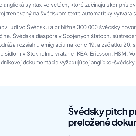
o anglická syntax vo vetách, ktoré začínajú skôr prís
oj trénovaný na švédskom texte automaticky vytvára 
ónov ľudí vo Švédsku a približne 300 000 švédsky hovor
čine. Švédska diaspóra v Spojených štátoch, sústrede
dráža rozsiahlu emigráciu na konci 19. a začiatku 20. s
 sídlom v Štokholme vrátane IKEA, Ericsson, H&M, Volv
odnikovej dokumentácie vyžadujúcej anglicko-švédsky
Švédsky pitch p
preložené dok