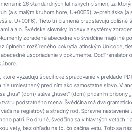
menami: 26 štandardných latinských písmen, za ktorým
ruh (a s malým kruhom hore, U+00E5), a-prehláska (a
ššie, U+00F6). Tieto tri písmená predstavujú odlišné
ami a a o. Švédske slovníky, indexy a systémy zorad
e dokumenty zoradené abecedne vo švédčine majú iné 
z úplného rozšíreného pokrytia latinským Unicode, tieto
ek abecedné usporiadanie v dokumente. DocTranslator
súbore.
ktoré vyžadujú špecifické spracovanie v preklade PDF. 
nie umiestnený pred ním ako samostatné slovo. V angl
sa „hus“ (dom) stáva „huset“ (dom) pridaním prípony „-
o tvaru podstatného mena. Švédčina má dva gramatické
väčšine registrov) a stredný rod. Správne nastavenie ur
eno patrí. Po druhé, švédčina sa v hlavných vetách r
ou vety, bez ohľadu na to, čo začína vetu. Toto sa na