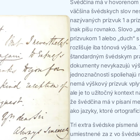
Švédčina má v hovorenom 
väčšina švédskych slov ne
nazývaných prízvuk 1 a príz
inak píšu rovnako. Slovo 
prízvukom 1 alebo „duch“ s 
rozlišuje iba tónová výška.
štandardným švédskym pra
dokumenty nevykazujú výško
jednoznačnosti spoliehajú
nemá výškový prízvuk vplyv
ale je to užitočný kontext 
že švédčina má v písaní me
ako jazyky, ktoré ortografi
Tri extra švédske písmená 
umiestnené za z vo švédsk