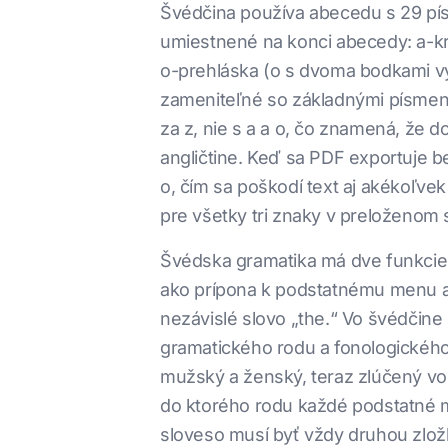
Švédčina používa abecedu s 29 pís
umiestnené na konci abecedy: a-k
o-prehláska (o s dvoma bodkami vy
zameniteľné so základnými písmen
za z, nie s a a o, čo znamená, ž
angličtine. Keď sa PDF exportuje be
o, čím sa poškodí text aj akékoľv
pre všetky tri znaky v preloženom 
Švédska gramatika má dve funkcie, 
ako prípona k podstatnému menu a 
nezávislé slovo „the.“ Vo švédčine 
gramatického rodu a fonologickéh
mužský a ženský, teraz zlúčený vo 
do ktorého rodu každé podstatné m
sloveso musí byť vždy druhou zložk