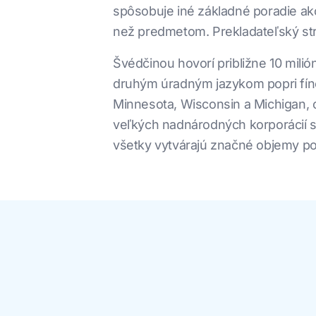
spôsobuje iné základné poradie ak
než predmetom. Prekladateľský str
Švédčinou hovorí približne 10 mili
druhým úradným jazykom popri fín
Minnesota, Wisconsin a Michigan, o
veľkých nadnárodných korporácií so
všetky vytvárajú značné objemy p