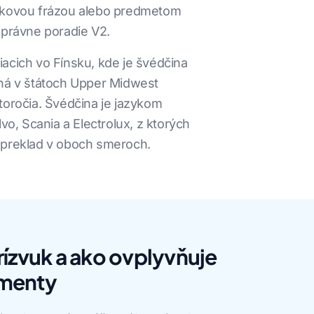
lovkovou frázou alebo predmetom
správne poradie V2.
iacich vo Fínsku, kde je švédčina
ná v štátoch Upper Midwest
toročia. Švédčina je jazykom
o, Scania a Electrolux, z ktorých
 preklad v oboch smeroch.
rízvuk a ako ovplyvňuje
umenty