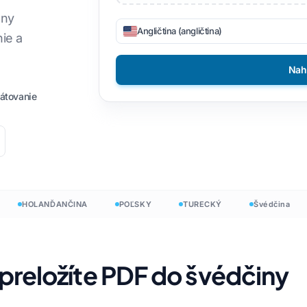
eny
amci
Filipínsky
DOCX na TXT
Angličtina (angličtina)
ie a
nsky
Fínsky
EPUB do PDF
Nah
ý
Bulharčina
átovanie
nčina
Maďarský
ina
Zulu
ý
Yoruba
Všetkých 120+ jazykov →
mu
g
HOLANĎANČINA
POĽSKY
TURECKÝ
Švédčina
nte
Začnite zadarmo
preložíte PDF do švédčiny
Začnite zadarmo