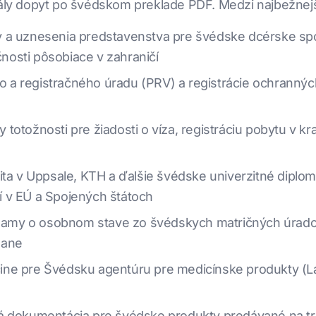
stály dopyt po švédskom preklade PDF. Medzi najbežnej
y a uznesenia predstavenstva pre švédske dcérske sp
osti pôsobiace v zahraničí
a registračného úradu (PRV) a registrácie ochranných
totožnosti pre žiadosti o víza, registráciu pobytu v k
ita v Uppsale, KTH a ďalšie švédske univerzitné diplo
 v EÚ a Spojených štátoch
áznamy o osobnom stave zo švédskych matričných úrado
gane
ine pre Švédsku agentúru pre medicínske produkty (
á dokumentácia pre švédske produkty predávané na tr