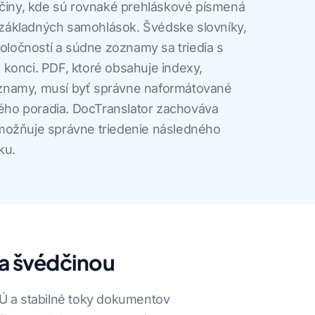
mčiny, kde sú rovnaké prehláskové písmená
základných samohlások. Švédske slovníky,
poločností a súdne zoznamy sa triedia s
konci. PDF, ktoré obsahuje indexy,
znamy, musí byť správne naformátované
ho poradia. DocTranslator zachováva
možňuje správne triedenie následného
ku.
 a švédčinou
EÚ a stabilné toky dokumentov