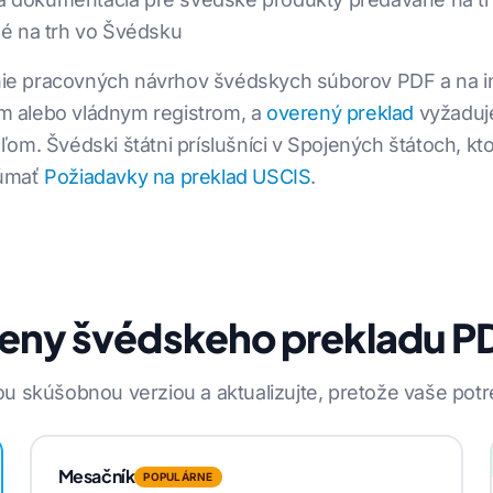
é na trh vo Švédsku
anie pracovných návrhov švédskych súborov PDF a na int
 alebo vládnym registrom, a
overený preklad
vyžaduje
om. Švédski štátni príslušníci v Spojených štátoch, k
kúmať
Požiadavky na preklad USCIS
.
eny švédskeho prekladu P
u skúšobnou verziou a aktualizujte, pretože vaše potr
Mesačník
POPULÁRNE