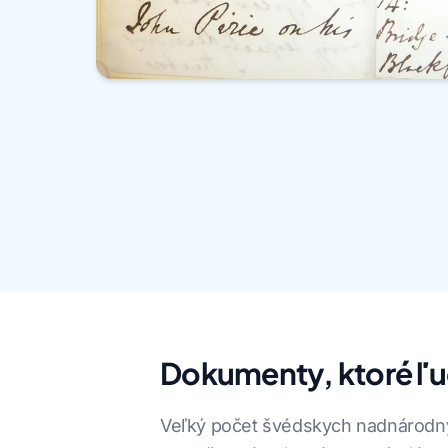
Dokumenty, ktoré ľud
Veľký počet švédskych nadnárodnýc