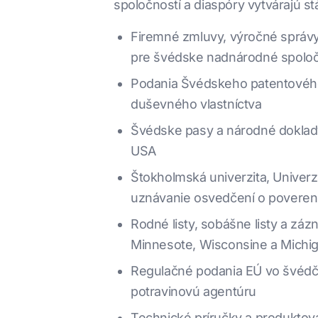
spoločností a diaspóry vytvárajú 
Firemné zmluvy, výročné správ
pre švédske nadnárodné spoločn
Podania Švédskeho patentového 
duševného vlastníctva
Švédske pasy a národné doklady 
USA
Štokholmská univerzita, Univerz
uznávanie osvedčení o poverení
Rodné listy, sobášne listy a z
Minnesote, Wisconsine a Michi
Regulačné podania EÚ vo švédč
potravinovú agentúru
Technické príručky a produktov