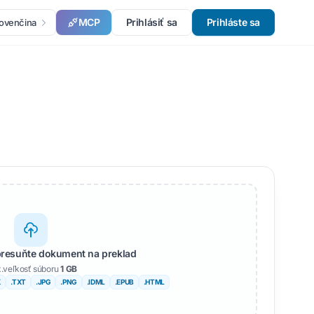
MCP
Prihlásiť sa
Prihláste sa
lovenčina
presuňte dokument na preklad
.veľkosť súboru
1 GB
X
.TXT
.JPG
.PNG
.IDML
.EPUB
.HTML