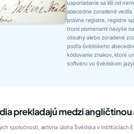
usporiadanie sa líši od ne
abecedne zoradené vedľa 
právne registre, registre s
tromi písmenami navyše na 
obsahy alebo zoradené zo
podľa švédskeho abecedné
kódovanie znakov, ktoré u
softvéru vo švédskom jazy
ia prekladajú medzi angličtinou
h spoločností, aktívna úloha Švédska v inštitúciách 