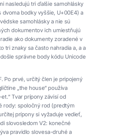
i nasledujú tri ďalšie samohlásky
 s dvoma bodky vyššie, U+00E4) a
 švédske samohlásky a nie sú
ených dokumentov ich umiestňujú
poradie ako dokumenty zoradené v
 tri znaky sa často nahradia a, a a
 odošle správne body kódu Unicode
Po prvé, určitý člen je pripojený
ičtine „the house“ používa
et.“ Tvar prípony závisí od
 rody: spoločný rod (predtým
čitej prípony si vyžaduje vedieť,
iadi slovosledom V2: konečné
zýva pravidlo slovesa-druhé a