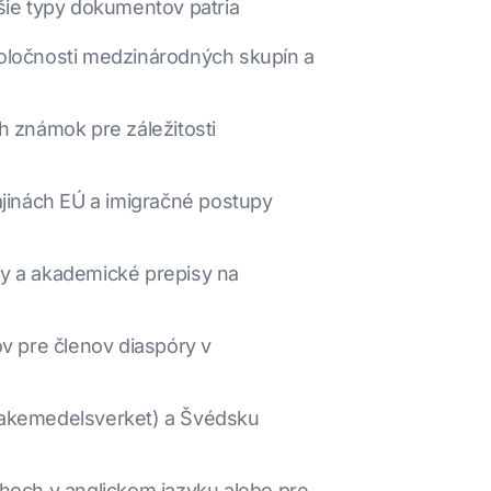
šie typy dokumentov patria
oločnosti medzinárodných skupín a
 známok pre záležitosti
rajinách EÚ a imigračné postupy
my a akademické prepisy na
v pre členov diaspóry v
Lakemedelsverket) a Švédsku
hoch v anglickom jazyku alebo pre