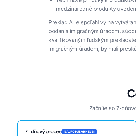
medzinárodné produkty uveden
Preklad AI je spoľahlivý na vytvár
podania imigračným úradom, súdom
kvalifikovaným ľudským prekladateľ
imigračným úradom, by mali pres
C
Začnite so 7-dňovo
7-dňový proces
NAJPOPULÁRNEJŠÍ