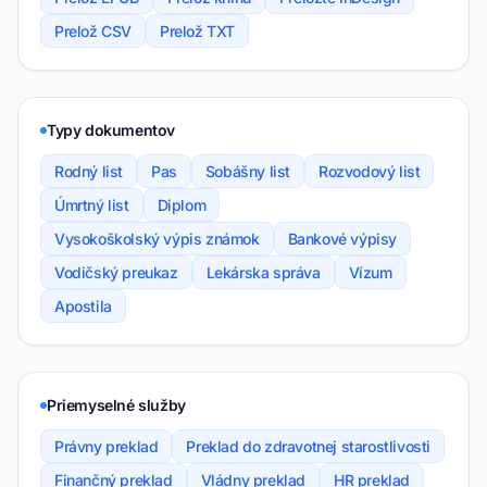
Prelož CSV
Prelož TXT
Typy dokumentov
Rodný list
Pas
Sobášny list
Rozvodový list
Úmrtný list
Diplom
Vysokoškolský výpis známok
Bankové výpisy
Vodičský preukaz
Lekárska správa
Vízum
Apostila
Priemyselné služby
Právny preklad
Preklad do zdravotnej starostlivosti
Finančný preklad
Vládny preklad
HR preklad