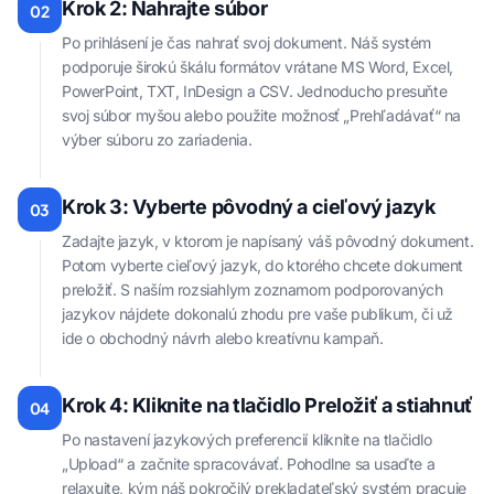
Krok 2: Nahrajte súbor
02
Po prihlásení je čas nahrať svoj dokument. Náš systém
podporuje širokú škálu formátov vrátane MS Word, Excel,
PowerPoint, TXT, InDesign a CSV. Jednoducho presuňte
svoj súbor myšou alebo použite možnosť „Prehľadávať“ na
výber súboru zo zariadenia.
Krok 3: Vyberte pôvodný a cieľový jazyk
03
Zadajte jazyk, v ktorom je napísaný váš pôvodný dokument.
Potom vyberte cieľový jazyk, do ktorého chcete dokument
preložiť. S naším rozsiahlym zoznamom podporovaných
jazykov nájdete dokonalú zhodu pre vaše publikum, či už
ide o obchodný návrh alebo kreatívnu kampaň.
Krok 4: Kliknite na tlačidlo Preložiť a stiahnuť
04
Po nastavení jazykových preferencií kliknite na tlačidlo
„Upload“ a začnite spracovávať. Pohodlne sa usaďte a
relaxujte, kým náš pokročilý prekladateľský systém pracuje