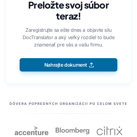
Preložte svoj súbor
teraz!
Zaregistrujte sa ešte dnes a objavte silu
DocTranslator a aký veľký rozdiel to bude
znamenať pre vás a vašu firmu.
Nahrajte dokument
NAŠI PARTNERI
DÔVERA POPREDNÝCH ORGANIZÁCIÍ PO CELOM SVETE