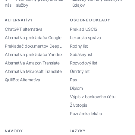
nás
služby
údajov
ALTERNATÍVY
OSOBNÉ DOKLADY
ChatGPT alternatíva
Preklad USCIS
Alternatíva prekladača Google
Lekárska správa
Prekladač dokumentov DeepL
Rodný list
Alternatíva prekladača Yandex
Sobášny list
Alternatíva Amazon Translate
Rozvodový list
Alternatíva Microsoft Translate
Úmrtný list
QuillBot Alternatíva
Pas
Diplom
Výpis z bankového účtu
Životopis
Poznámka lekára
NÁVODY
JAZYKY