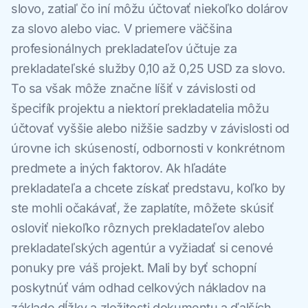
slovo, zatiaľ čo iní môžu účtovať niekoľko dolárov
za slovo alebo viac. V priemere väčšina
profesionálnych prekladateľov účtuje za
prekladateľské služby 0,10 až 0,25 USD za slovo.
To sa však môže značne líšiť v závislosti od
špecifík projektu a niektorí prekladatelia môžu
účtovať vyššie alebo nižšie sadzby v závislosti od
úrovne ich skúseností, odbornosti v konkrétnom
predmete a iných faktorov. Ak hľadáte
prekladateľa a chcete získať predstavu, koľko by
ste mohli očakávať, že zaplatíte, môžete skúsiť
osloviť niekoľko rôznych prekladateľov alebo
prekladateľských agentúr a vyžiadať si cenové
ponuky pre váš projekt. Mali by byť schopní
poskytnúť vám odhad celkových nákladov na
základe dĺžky a zložitosti dokumentu a ďalších