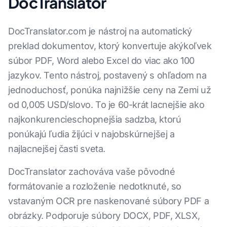
DocTranslator
DocTranslator.com je nástroj na automatický
preklad dokumentov, ktorý konvertuje akýkoľvek
súbor PDF, Word alebo Excel do viac ako 100
jazykov. Tento nástroj, postavený s ohľadom na
jednoduchosť, ponúka najnižšie ceny na Zemi už
od 0,005 USD/slovo. To je 60-krát lacnejšie ako
najkonkurencieschopnejšia sadzba, ktorú
ponúkajú ľudia žijúci v najobskúrnejšej a
najlacnejšej časti sveta.
DocTranslator zachováva vaše pôvodné
formátovanie a rozloženie nedotknuté, so
vstavaným OCR pre naskenované súbory PDF a
obrázky. Podporuje súbory DOCX, PDF, XLSX,