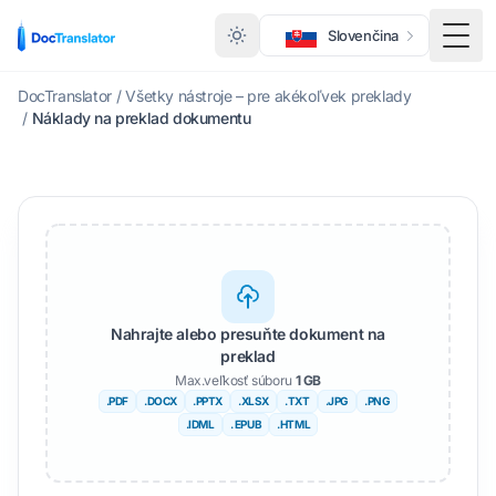
Slovenčina
Prep
DocTranslator
/
Všetky nástroje – pre akékoľvek preklady
/
Náklady na preklad dokumentu
Nahrajte alebo presuňte dokument na
preklad
Max.veľkosť súboru
1 GB
.PDF
.DOCX
.PPTX
.XLSX
.TXT
.JPG
.PNG
.IDML
. EPUB
.HTML