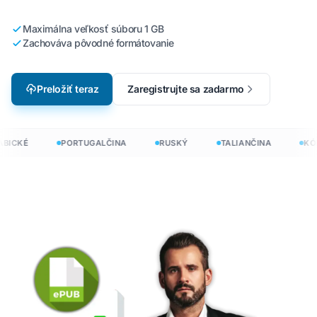
Maximálna veľkosť súboru 1 GB
Zachováva pôvodné formátovanie
Preložiť teraz
Zaregistrujte sa zadarmo
BICKÉ
PORTUGALČINA
RUSKÝ
TALIANČINA
KÓR