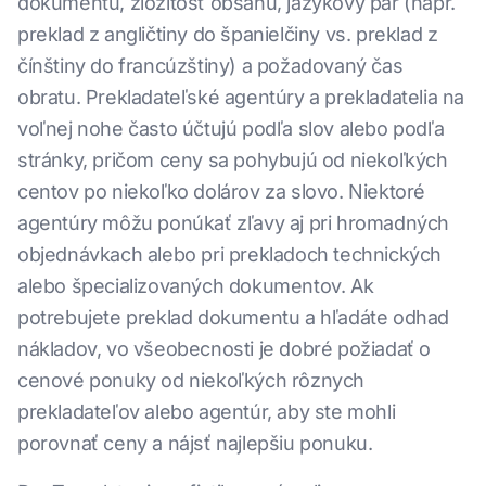
dokumentu, zložitosť obsahu, jazykový pár (napr.
preklad z angličtiny do španielčiny vs. preklad z
čínštiny do francúzštiny) a požadovaný čas
obratu. Prekladateľské agentúry a prekladatelia na
voľnej nohe často účtujú podľa slov alebo podľa
stránky, pričom ceny sa pohybujú od niekoľkých
centov po niekoľko dolárov za slovo. Niektoré
agentúry môžu ponúkať zľavy aj pri hromadných
objednávkach alebo pri prekladoch technických
alebo špecializovaných dokumentov. Ak
potrebujete preklad dokumentu a hľadáte odhad
nákladov, vo všeobecnosti je dobré požiadať o
cenové ponuky od niekoľkých rôznych
prekladateľov alebo agentúr, aby ste mohli
porovnať ceny a nájsť najlepšiu ponuku.