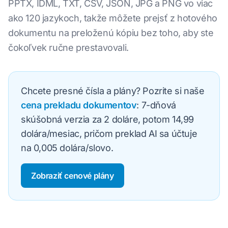
PPTX, IDML, TXT, CSV, JSON, JPG a PNG vo viac
ako 120 jazykoch, takže môžete prejsť z hotového
dokumentu na preloženú kópiu bez toho, aby ste
čokoľvek ručne prestavovali.
Chcete presné čísla a plány? Pozrite si naše
cena prekladu dokumentov
: 7-dňová
skúšobná verzia za 2 doláre, potom 14,99
dolára/mesiac, pričom preklad AI sa účtuje
na 0,005 dolára/slovo.
Zobraziť cenové plány