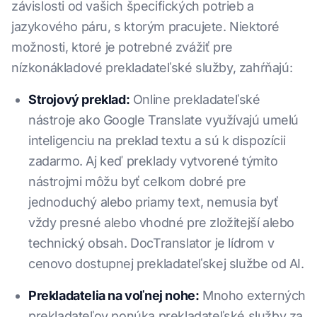
závislosti od vašich špecifických potrieb a
jazykového páru, s ktorým pracujete. Niektoré
možnosti, ktoré je potrebné zvážiť pre
nízkonákladové prekladateľské služby, zahŕňajú:
Strojový preklad:
Online prekladateľské
nástroje ako Google Translate využívajú umelú
inteligenciu na preklad textu a sú k dispozícii
zadarmo. Aj keď preklady vytvorené týmito
nástrojmi môžu byť celkom dobré pre
jednoduchý alebo priamy text, nemusia byť
vždy presné alebo vhodné pre zložitejší alebo
technický obsah. DocTranslator je lídrom v
cenovo dostupnej prekladateľskej službe od AI.
Prekladatelia na voľnej nohe:
Mnoho externých
prekladateľov ponúka prekladateľské služby za