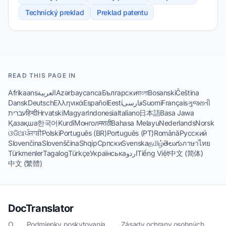
Technický preklad
Preklad patentu
READ THIS PAGE IN
Afrikaans
العربية
Azərbaycanca
Български
বাংলা
Bosanski
Čeština
Dansk
Deutsch
Ελληνικά
Español
Eesti
فارسی
Suomi
Français
ગુજરાતી
עברית
हिन्दी
Hrvatski
Magyar
Indonesia
Italiano
日本語
Basa Jawa
Қазақша
한국어
Kurdî
Монгол
मराठी
Bahasa Melayu
Nederlands
Norsk
ଓଡିଆ
ਪੰਜਾਬੀ
Polski
Português (BR)
Português (PT)
Română
Русский
Slovenčina
Slovenščina
Shqip
Српски
Svenska
தமிழ்
తెలుగు
ภาษาไทย
Türkmenler
Tagalog
Türkçe
Українська
اردو
Tiếng Việt
中文 (简体)
中文 (繁體)
DocTranslator
O
·
Podmienky poskytovania
·
Zásady ochrany osobných