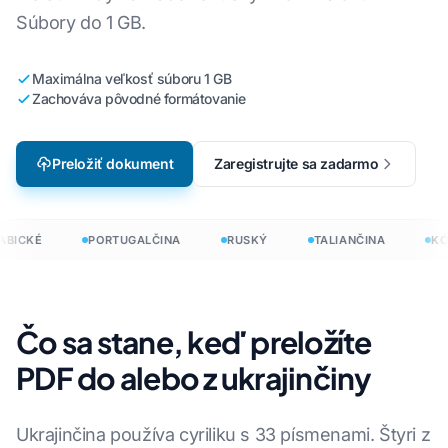
Súbory do 1 GB.
Maximálna veľkosť súboru 1 GB
Zachováva pôvodné formátovanie
Preložiť dokument
Zaregistrujte sa zadarmo
BICKÉ
PORTUGALČINA
RUSKÝ
TALIANČINA
KÓ
Čo sa stane, keď preložíte
PDF do alebo z ukrajinčiny
Ukrajinčina používa cyriliku s 33 písmenami. Štyri z