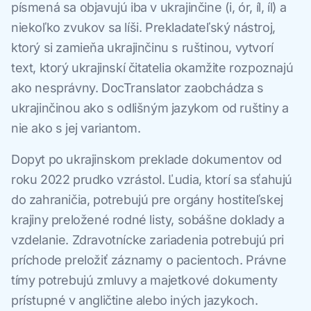
písmená sa objavujú iba v ukrajinčine (і, ór, íl, íl) a
niekoľko zvukov sa líši. Prekladateľský nástroj,
ktorý si zamieňa ukrajinčinu s ruštinou, vytvorí
text, ktorý ukrajinskí čitatelia okamžite rozpoznajú
ako nesprávny. DocTranslator zaobchádza s
ukrajinčinou ako s odlišným jazykom od ruštiny a
nie ako s jej variantom.
Dopyt po ukrajinskom preklade dokumentov od
roku 2022 prudko vzrástol. Ľudia, ktorí sa sťahujú
do zahraničia, potrebujú pre orgány hostiteľskej
krajiny preložené rodné listy, sobášne doklady a
vzdelanie. Zdravotnícke zariadenia potrebujú pri
príchode preložiť záznamy o pacientoch. Právne
tímy potrebujú zmluvy a majetkové dokumenty
prístupné v angličtine alebo iných jazykoch.