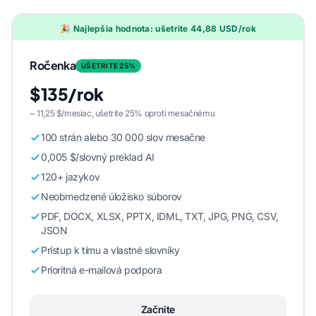
🎉 Najlepšia hodnota: ušetrite 44,88 USD/rok
Ročenka
UŠETRITE 25%
$135/rok
~ 11,25 $/mesiac, ušetrite 25% oproti mesačnému
100 strán alebo 30 000 slov mesačne
0,005 $/slovný preklad AI
120+ jazykov
Neobmedzené úložisko súborov
PDF, DOCX, XLSX, PPTX, IDML, TXT, JPG, PNG, CSV,
JSON
Prístup k tímu a vlastné slovníky
Prioritná e-mailová podpora
Začnite