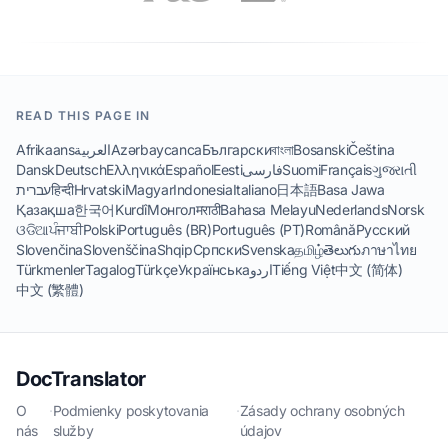
READ THIS PAGE IN
Afrikaans
العربية
Azərbaycanca
Български
বাংলা
Bosanski
Čeština
Dansk
Deutsch
Ελληνικά
Español
Eesti
فارسی
Suomi
Français
ગુજરાતી
עברית
हिन्दी
Hrvatski
Magyar
Indonesia
Italiano
日本語
Basa Jawa
Қазақша
한국어
Kurdî
Монгол
मराठी
Bahasa Melayu
Nederlands
Norsk
ଓଡିଆ
ਪੰਜਾਬੀ
Polski
Português (BR)
Português (PT)
Română
Русский
Slovenčina
Slovenščina
Shqip
Српски
Svenska
தமிழ்
తెలుగు
ภาษาไทย
Türkmenler
Tagalog
Türkçe
Українська
اردو
Tiếng Việt
中文 (简体)
中文 (繁體)
DocTranslator
O
·
Podmienky poskytovania
·
Zásady ochrany osobných
nás
služby
údajov