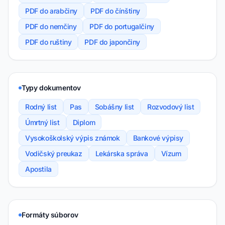
PDF do arabčiny
PDF do čínštiny
PDF do nemčiny
PDF do portugalčiny
PDF do ruštiny
PDF do japončiny
Typy dokumentov
Rodný list
Pas
Sobášny list
Rozvodový list
Úmrtný list
Diplom
Vysokoškolský výpis známok
Bankové výpisy
Vodičský preukaz
Lekárska správa
Vízum
Apostila
Formáty súborov