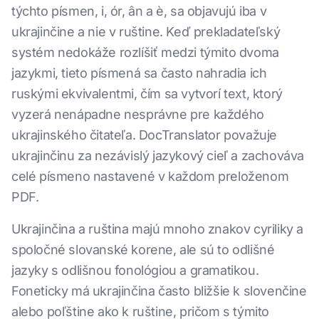
týchto písmen, і, ór, ân a è, sa objavujú iba v
ukrajinčine a nie v ruštine. Keď prekladateľský
systém nedokáže rozlíšiť medzi týmito dvoma
jazykmi, tieto písmená sa často nahradia ich
ruskými ekvivalentmi, čím sa vytvorí text, ktorý
vyzerá nenápadne nesprávne pre každého
ukrajinského čitateľa. DocTranslator považuje
ukrajinčinu za nezávislý jazykový cieľ a zachováva
celé písmeno nastavené v každom preloženom
PDF.
Ukrajinčina a ruština majú mnoho znakov cyriliky a
spoločné slovanské korene, ale sú to odlišné
jazyky s odlišnou fonológiou a gramatikou.
Foneticky má ukrajinčina často bližšie k slovenčine
alebo poľštine ako k ruštine, pričom s týmito