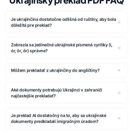
Ukrajinský preklad PDF FAQ
Je ukrajinčina dostatočne odlišná od ruštiny, aby bola
dôležitá pre preklad?
Zobrazia sa jedinečné ukrajinské písmená cyriliky (і,
ór, ôr, ôr) správne?
Môžem prekladať z ukrajinčiny do angličtiny?
Aké dokumenty potrebujú Ukrajinci v zahraničí
najčastejšie prekladať?
Je preklad AI dostatočný na to, aby sa ukrajinské
dokumenty predkladali imigračným úradom?