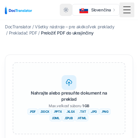
Slovenčina
Prep
DocTranslator
/
Všetky nástroje – pre akékoľvek preklady
/
Prekladač PDF
/
Preložiť PDF do ukrajinčiny
Nahrajte alebo presuňte dokument na
preklad
Max.veľkosť súboru
1 GB
.PDF
.DOCX
.PPTX
.XLSX
.TXT
.JPG
.PNG
.IDML
. EPUB
.HTML