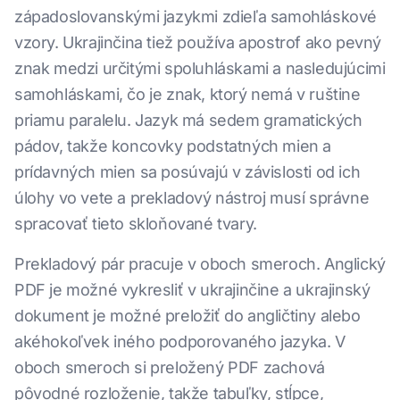
západoslovanskými jazykmi zdieľa samohláskové
vzory. Ukrajinčina tiež používa apostrof ako pevný
znak medzi určitými spoluhláskami a nasledujúcimi
samohláskami, čo je znak, ktorý nemá v ruštine
priamu paralelu. Jazyk má sedem gramatických
pádov, takže koncovky podstatných mien a
prídavných mien sa posúvajú v závislosti od ich
úlohy vo vete a prekladový nástroj musí správne
spracovať tieto skloňované tvary.
Prekladový pár pracuje v oboch smeroch. Anglický
PDF je možné vykresliť v ukrajinčine a ukrajinský
dokument je možné preložiť do angličtiny alebo
akéhokoľvek iného podporovaného jazyka. V
oboch smeroch si preložený PDF zachová
pôvodné rozloženie, takže tabuľky, stĺpce,