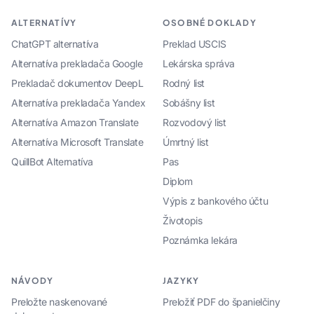
ALTERNATÍVY
OSOBNÉ DOKLADY
ChatGPT alternatíva
Preklad USCIS
Alternatíva prekladača Google
Lekárska správa
Prekladač dokumentov DeepL
Rodný list
Alternatíva prekladača Yandex
Sobášny list
Alternatíva Amazon Translate
Rozvodový list
Alternatíva Microsoft Translate
Úmrtný list
QuillBot Alternatíva
Pas
Diplom
Výpis z bankového účtu
Životopis
Poznámka lekára
NÁVODY
JAZYKY
Preložte naskenované
Preložiť PDF do španielčiny