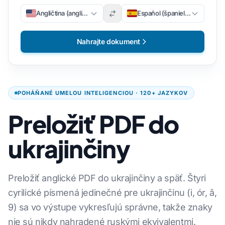
Angličtina (angličtina)
Español (španielsky)
Nahrajte dokument
POHÁŇANÉ UMELOU INTELIGENCIOU · 120+ JAZYKOV
Preložiť PDF do
ukrajinčiny
Preložiť anglické PDF do ukrajinčiny a späť. Štyri
cyrilické písmená jedinečné pre ukrajinčinu (і, ór, â,
9) sa vo výstupe vykresľujú správne, takže znaky
nie sú nikdy nahradené ruskými ekvivalentmi.