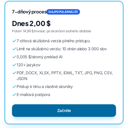
7-dňový proces
NAJPOPULÁRNEJŠÍ
Dnes 2,00 $
Potom 14,99 $/mesiac po skončení súdneho obdobia
7-dňová skúšobná verzia plného prístupu
Limit na skúšobnú verziu: 10 strán alebo 3 000 slov
0,005 $/slovný preklad AI
120+ jazykov
PDF, DOCX, XLSX, PPTX, IDML, TXT, JPG, PNG, CSV,
JSON
Prístup k tímu a vlastné slovníky
E-mailová podpora
Začnite