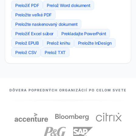
Preložiť PDF
Prelož Word dokument
Preložte veľké PDF
Preložte naskenovaný dokument
Preložiť Excel súbor
Prekladajte PowerPoint
Prelož EPUB
Prelož knihu
Preložte InDesign
Prelož CSV
Prelož TXT
NAŠI PARTNERI
DÔVERA POPREDNÝCH ORGANIZÁCIÍ PO CELOM SVETE