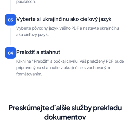
paušáloch.
Vyberte si ukrajinčinu ako cieľový jazyk
03
Vyberte pôvodný jazyk vášho PDF a nastavte ukrajinčinu
ako cieľový jazyk.
Preložiť a stiahnuť
04
Klikni na "Preložiť" a počkaj chvíľu. Váš preložený PDF bude
pripravený na stiahnutie v ukrajinčine s zachovaným
formátovaním.
Preskúmajte ďalšie služby prekladu
dokumentov