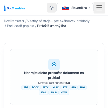
Slovenčina
Prep
DocTranslator
/
Všetky nástroje – pre akékoľvek preklady
/
Prekladač papiera
/
Preložiť úmrtný list
Nahrajte alebo presuňte dokument na
preklad
Max.veľkosť súboru
1 GB
.PDF
.DOCX
.PPTX
.XLSX
.TXT
.JPG
.PNG
.IDML
.EPUB
.HTML