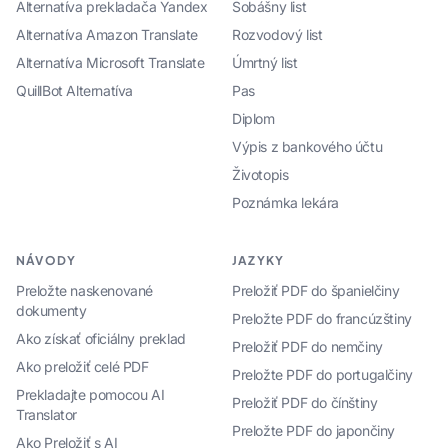
Alternatíva prekladača Yandex
Sobášny list
Alternatíva Amazon Translate
Rozvodový list
Alternatíva Microsoft Translate
Úmrtný list
QuillBot Alternatíva
Pas
Diplom
Výpis z bankového účtu
Životopis
Poznámka lekára
NÁVODY
JAZYKY
Preložte naskenované
Preložiť PDF do španielčiny
dokumenty
Preložte PDF do francúzštiny
Ako získať oficiálny preklad
Preložiť PDF do nemčiny
Ako preložiť celé PDF
Preložte PDF do portugalčiny
Prekladajte pomocou AI
Preložiť PDF do čínštiny
Translator
Preložte PDF do japončiny
Ako Preložiť s AI