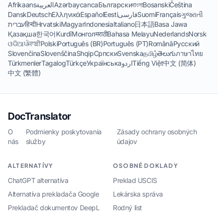
Afrikaans
العربية
Azərbaycanca
Български
বাংলা
Bosanski
Čeština
Dansk
Deutsch
Ελληνικά
Español
Eesti
فارسی
Suomi
Français
ગુજરાતી
עברית
हिन्दी
Hrvatski
Magyar
Indonesia
Italiano
日本語
Basa Jawa
Қазақша
한국어
Kurdî
Монгол
मराठी
Bahasa Melayu
Nederlands
Norsk
ଓଡିଆ
ਪੰਜਾਬੀ
Polski
Português (BR)
Português (PT)
Română
Русский
Slovenčina
Slovenščina
Shqip
Српски
Svenska
தமிழ்
తెలుగు
ภาษาไทย
Türkmenler
Tagalog
Türkçe
Українська
اردو
Tiếng Việt
中文 (简体)
中文 (繁體)
DocTranslator
O
·
Podmienky poskytovania
·
Zásady ochrany osobných
nás
služby
údajov
ALTERNATÍVY
OSOBNÉ DOKLADY
ChatGPT alternatíva
Preklad USCIS
Alternatíva prekladača Google
Lekárska správa
Prekladač dokumentov DeepL
Rodný list