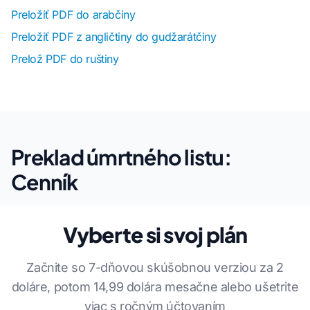
Preložiť PDF do arabčiny
Preložiť PDF z angličtiny do gudžarátčiny
Prelož PDF do ruštiny
Preklad úmrtného listu:
Cenník
Vyberte si svoj plán
Začnite so 7-dňovou skúšobnou verziou za 2
doláre, potom 14,99 dolára mesačne alebo ušetrite
viac s ročným účtovaním