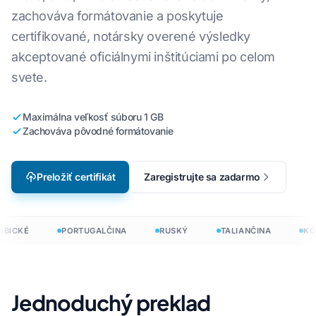
zachováva formátovanie a poskytuje
certifikované, notársky overené výsledky
akceptované oficiálnymi inštitúciami po celom
svete.
Maximálna veľkosť súboru 1 GB
Zachováva pôvodné formátovanie
Preložiť certifikát
Zaregistrujte sa zadarmo
BICKÉ
PORTUGALČINA
RUSKÝ
TALIANČINA
KÓR
Jednoduchý preklad