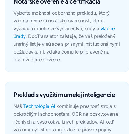
Notárske overenie a certifikácia
Vyberte možnosť odborného prekladu, ktorý
zahŕňa overenú notársku overenosť, ktorú
vyžadujú mnohé veľvyslanectvá, súdy a
vládne
úrady
. DocTranslator zaisťuje, že váš preložený
úmrtný list je v súlade s prísnymi inštitucionálnymi
požiadavkami, vďaka čomu je pripravený na
okamžité predloženie.
Preklad s využitím umelej inteligencie
Náš
Technológia AI
kombinuje presnosť stroja s
pokročilými schopnosťami OCR na poskytovanie
rýchlych a vysokokvalitných prekladov. Aj keď
váš úmrtný list obsahuje zložité právne pojmy