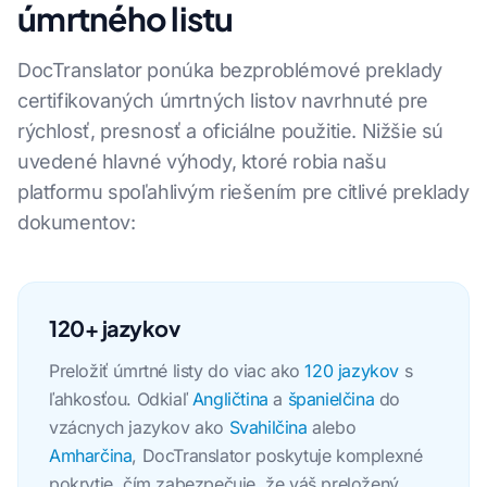
úmrtného listu
DocTranslator ponúka bezproblémové preklady
certifikovaných úmrtných listov navrhnuté pre
rýchlosť, presnosť a oficiálne použitie. Nižšie sú
uvedené hlavné výhody, ktoré robia našu
platformu spoľahlivým riešením pre citlivé preklady
dokumentov:
120+ jazykov
Preložiť úmrtné listy do viac ako
120 jazykov
s
ľahkosťou. Odkiaľ
Angličtina
a
španielčina
do
vzácnych jazykov ako
Svahilčina
alebo
Amharčina
, DocTranslator poskytuje komplexné
pokrytie, čím zabezpečuje, že váš preložený