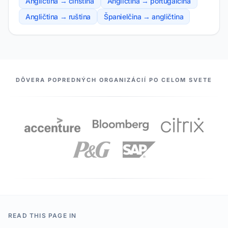
Angličtina → čínština
Angličtina → portugalčina
Angličtina → ruština
Španielčina → angličtina
NAŠI PARTNERI
DÔVERA POPREDNÝCH ORGANIZÁCIÍ PO CELOM SVETE
READ THIS PAGE IN