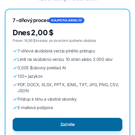
7-dňový proces
NAJPOPULÁRNEJŠÍ
Dnes 2,00 $
Potom 14,99 $/mesiac po skončení súdneho obdobia
7-dňová skúšobná verzia plného prístupu
Limit na skúšobnú verziu: 10 strán alebo 3 000 slov
0,005 $/slovný preklad AI
120+ jazykov
PDF, DOCX, XLSX, PPTX, IDML, TXT, JPG, PNG, CSV,
JSON
Prístup k tímu a vlastné slovníky
E-mailová podpora
Začnite