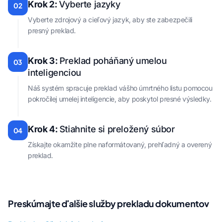
Krok 2:
Vyberte jazyky
02
Vyberte zdrojový a cieľový jazyk, aby ste zabezpečili
presný preklad.
Krok 3:
Preklad poháňaný umelou
03
inteligenciou
Náš systém spracuje preklad vášho úmrtného listu pomocou
pokročilej umelej inteligencie, aby poskytol presné výsledky.
Krok 4:
Stiahnite si preložený súbor
04
Získajte okamžite plne naformátovaný, prehľadný a overený
preklad.
Preskúmajte ďalšie služby prekladu dokumentov