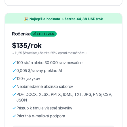
🎉 Najlepšia hodnota: ušetrite 44,88 USD/rok
Ročenka
UŠETRITE 25%
$135/rok
~ 11,25 $/mesiac, ušetrite 25% oproti mesačnému
100 strán alebo 30 000 slov mesačne
0,005 $/slovný preklad AI
120+ jazykov
Neobmedzené úložisko súborov
PDF, DOCX, XLSX, PPTX, IDML, TXT, JPG, PNG, CSV,
JSON
Prístup k tímu a vlastné slovníky
Prioritná e-mailová podpora