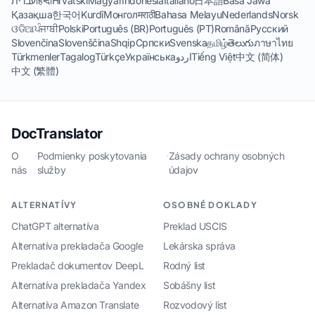
עברית
हिन्दी
Hrvatski
Magyar
Indonesia
Italiano
日本語
Basa Jawa
Қазақша
한국어
Kurdî
Монгол
मराठी
Bahasa Melayu
Nederlands
Norsk
ଓଡିଆ
ਪੰਜਾਬੀ
Polski
Português (BR)
Português (PT)
Română
Русский
Slovenčina
Slovenščina
Shqip
Српски
Svenska
தமிழ்
తెలుగు
ภาษาไทย
Türkmenler
Tagalog
Türkçe
Українська
اردو
Tiếng Việt
中文 (简体)
中文 (繁體)
DocTranslator
O
·
Podmienky poskytovania
·
Zásady ochrany osobných
nás
služby
údajov
ALTERNATÍVY
OSOBNÉ DOKLADY
ChatGPT alternatíva
Preklad USCIS
Alternatíva prekladača Google
Lekárska správa
Prekladač dokumentov DeepL
Rodný list
Alternatíva prekladača Yandex
Sobášny list
Alternatíva Amazon Translate
Rozvodový list