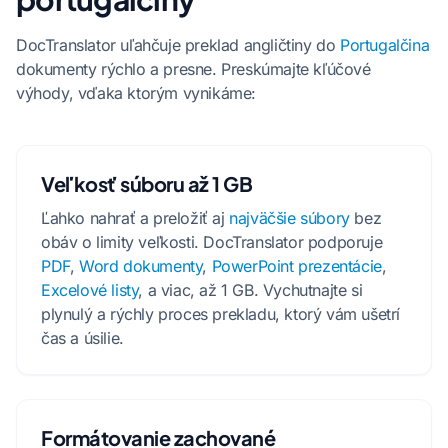
DocTranslator uľahčuje preklad angličtiny do
Portugalčina
dokumenty rýchlo a presne. Preskúmajte kľúčové
výhody, vďaka ktorým vynikáme:
Veľkosť súboru až 1 GB
Ľahko nahrať a preložiť aj
najväčšie súbory
bez
obáv o limity veľkosti. DocTranslator podporuje
PDF
,
Word dokumenty
,
PowerPoint prezentácie
,
Excelové listy
, a viac, až 1 GB. Vychutnajte si
plynulý a rýchly proces prekladu, ktorý vám ušetrí
čas a úsilie.
Formátovanie zachované