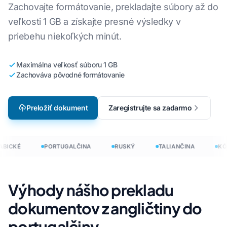
Zachovajte formátovanie, prekladajte súbory až do
veľkosti 1 GB a získajte presné výsledky v
priebehu niekoľkých minút.
Maximálna veľkosť súboru 1 GB
Zachováva pôvodné formátovanie
Preložiť dokument
Zaregistrujte sa zadarmo
BICKÉ
PORTUGALČINA
RUSKÝ
TALIANČINA
KÓR
Výhody nášho prekladu
dokumentov z angličtiny do
portugalčiny