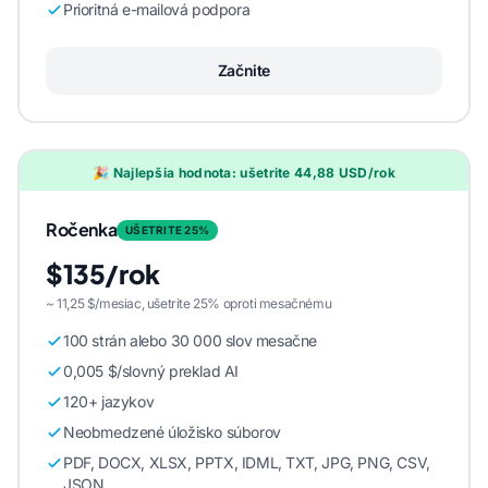
Prioritná e-mailová podpora
Začnite
🎉 Najlepšia hodnota: ušetrite 44,88 USD/rok
Ročenka
UŠETRITE 25%
$135/rok
~ 11,25 $/mesiac, ušetrite 25% oproti mesačnému
100 strán alebo 30 000 slov mesačne
0,005 $/slovný preklad AI
120+ jazykov
Neobmedzené úložisko súborov
PDF, DOCX, XLSX, PPTX, IDML, TXT, JPG, PNG, CSV,
JSON