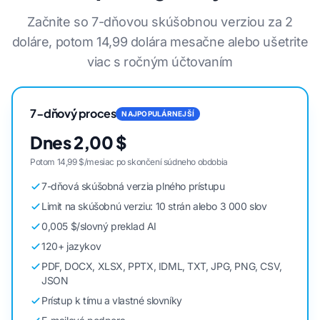
Začnite so 7-dňovou skúšobnou verziou za 2
doláre, potom 14,99 dolára mesačne alebo ušetrite
viac s ročným účtovaním
7-dňový proces
NAJPOPULÁRNEJŠÍ
Dnes 2,00 $
Potom 14,99 $/mesiac po skončení súdneho obdobia
7-dňová skúšobná verzia plného prístupu
Limit na skúšobnú verziu: 10 strán alebo 3 000 slov
0,005 $/slovný preklad AI
120+ jazykov
PDF, DOCX, XLSX, PPTX, IDML, TXT, JPG, PNG, CSV,
JSON
Prístup k tímu a vlastné slovníky