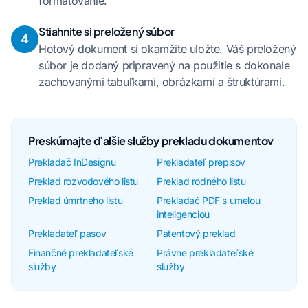
formátovanie.
Stiahnite si preložený súbor
4
Hotový dokument si okamžite uložte. Váš preložený
súbor je dodaný pripravený na použitie s dokonale
zachovanými tabuľkami, obrázkami a štruktúrami.
Preskúmajte ďalšie služby prekladu dokumentov
Prekladač InDesignu
Prekladateľ prepisov
Preklad rozvodového listu
Preklad rodného listu
Preklad úmrtného listu
Prekladač PDF s umelou
inteligenciou
Prekladateľ pasov
Patentový preklad
Finančné prekladateľské
Právne prekladateľské
služby
služby