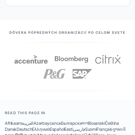
NAŠI PARTNERI
DÔVERA POPREDNÝCH ORGANIZÁCIÍ PO CELOM SVETE
READ THIS PAGE IN
Afrikaans
العربية
Azərbaycanca
Български
বাংলা
Bosanski
Čeština
Dansk
Deutsch
Ελληνικά
Español
Eesti
فارسی
Suomi
Français
ગુજરાતી