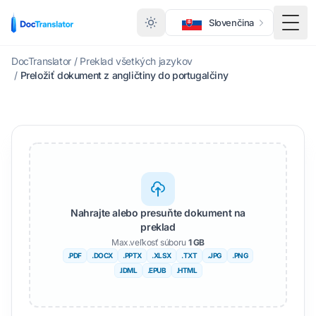
Slovenčina
Prep
DocTranslator
/
Preklad všetkých jazykov
/
Preložiť dokument z angličtiny do portugalčiny
Nahrajte alebo presuňte dokument na
preklad
Max.veľkosť súboru
1 GB
.PDF
.DOCX
.PPTX
.XLSX
.TXT
.JPG
.PNG
.IDML
.EPUB
.HTML