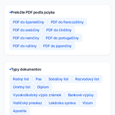
Preložte PDF podľa jazyka
PDF do španielčiny
PDF do francúzštiny
PDF do arabčiny
PDF do čínštiny
PDF do nemčiny
PDF do portugalčiny
PDF do ruštiny
PDF do japončiny
Typy dokumentov
Rodný list
Pas
Sobášny list
Rozvodový list
Úmrtný list
Diplom
Vysokoškolský výpis známok
Bankové výpisy
Vodičský preukaz
Lekárska správa
Vízum
Apostila