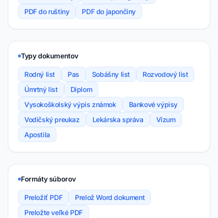
PDF do ruštiny
PDF do japončiny
Typy dokumentov
Rodný list
Pas
Sobášny list
Rozvodový list
Úmrtný list
Diplom
Vysokoškolský výpis známok
Bankové výpisy
Vodičský preukaz
Lekárska správa
Vízum
Apostila
Formáty súborov
Preložiť PDF
Prelož Word dokument
Preložte veľké PDF