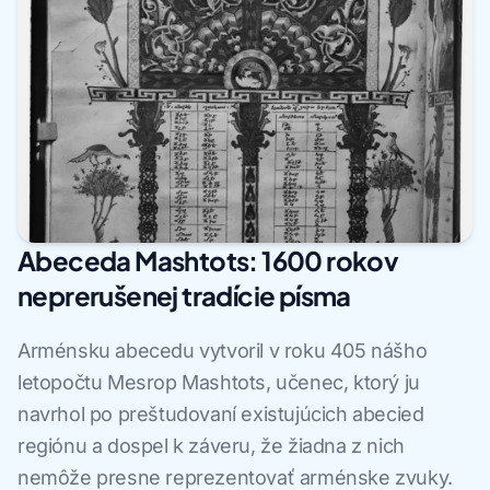
Abeceda Mashtots: 1600 rokov
neprerušenej tradície písma
Arménsku abecedu vytvoril v roku 405 nášho
letopočtu Mesrop Mashtots, učenec, ktorý ju
navrhol po preštudovaní existujúcich abecied
regiónu a dospel k záveru, že žiadna z nich
nemôže presne reprezentovať arménske zvuky.