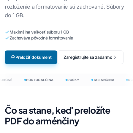
rozloženie a formátovanie sú zachované. Súbory
do 1 GB.
Maximálna veľkosť súboru 1 GB
Zachováva pôvodné formátovanie
Preložiť dokument
Zaregistrujte sa zadarmo
BICKÉ
PORTUGALČINA
RUSKÝ
TALIANČINA
KÓR
Čo sa stane, keď preložíte
PDF do arménčiny