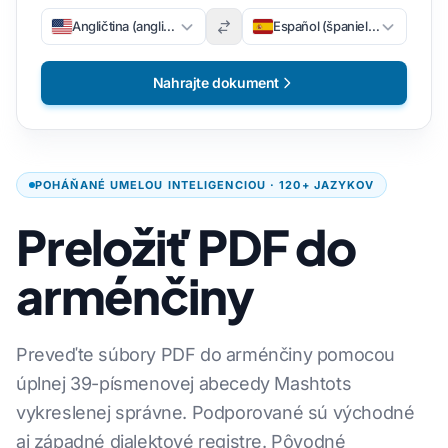
Angličtina (angličtina)
Español (španielsky)
Nahrajte dokument
POHÁŇANÉ UMELOU INTELIGENCIOU · 120+ JAZYKOV
Preložiť PDF do
arménčiny
Preveďte súbory PDF do arménčiny pomocou
úplnej 39-písmenovej abecedy Mashtots
vykreslenej správne. Podporované sú východné
aj západné dialektové registre. Pôvodné