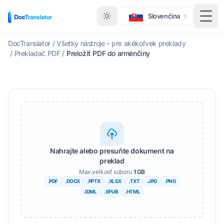
Slovenčina
Prep
DocTranslator
/
Všetky nástroje – pre akékoľvek preklady
/
Prekladač PDF
/
Preložiť PDF do arménčiny
Nahrajte alebo presuňte dokument na
preklad
Max.veľkosť súboru
1 GB
.PDF
.DOCX
.PPTX
.XLSX
.TXT
.JPG
.PNG
.IDML
. EPUB
.HTML