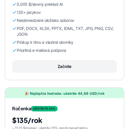
0,005 $/slovný preklad AI
120+ jazykov
Neobmedzené úložisko súborov
PDF, DOCX, XLSX, PPTX, IDML, TXT, JPG, PNG, CSV,
JSON
Prístup k tímu a vlastné slovníky
Prioritná e-mailová podpora
Začnite
🎉 Najlepšia hodnota: ušetrite 44,88 USD/rok
Ročenka
UŠETRITE 25%
$135/rok
~ 11,25 $/mesiac, ušetrite 25% oproti mesačnému