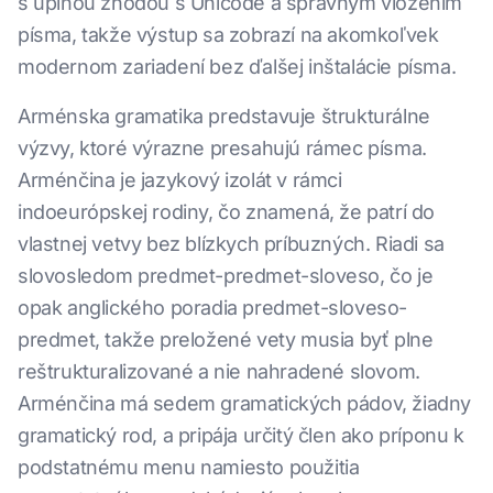
s úplnou zhodou s Unicode a správnym vložením
písma, takže výstup sa zobrazí na akomkoľvek
modernom zariadení bez ďalšej inštalácie písma.
Arménska gramatika predstavuje štrukturálne
výzvy, ktoré výrazne presahujú rámec písma.
Arménčina je jazykový izolát v rámci
indoeurópskej rodiny, čo znamená, že patrí do
vlastnej vetvy bez blízkych príbuzných. Riadi sa
slovosledom predmet-predmet-sloveso, čo je
opak anglického poradia predmet-sloveso-
predmet, takže preložené vety musia byť plne
reštrukturalizované a nie nahradené slovom.
Arménčina má sedem gramatických pádov, žiadny
gramatický rod, a pripája určitý člen ako príponu k
podstatnému menu namiesto použitia