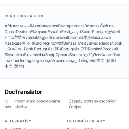
READ THIS PAGE IN
Afrikaans
العربية
Azərbaycanca
Български
বাংলা
Bosanski
Čeština
Dansk
Deutsch
Ελληνικά
Español
Eesti
فارسی
Suomi
Français
ગુજરાતી
עברית
हिन्दी
Hrvatski
Magyar
Indonesia
Italiano
日本語
Basa Jawa
Қазақша
한국어
Kurdî
Монгол
मराठी
Bahasa Melayu
Nederlands
Norsk
ଓଡିଆ
ਪੰਜਾਬੀ
Polski
Português (BR)
Português (PT)
Română
Русский
Slovenčina
Slovenščina
Shqip
Српски
Svenska
தமிழ்
తెలుగు
ภาษาไทย
Türkmenler
Tagalog
Türkçe
Українська
اردو
Tiếng Việt
中文 (简体)
中文 (繁體)
DocTranslator
O
·
Podmienky poskytovania
·
Zásady ochrany osobných
nás
služby
údajov
ALTERNATÍVY
OSOBNÉ DOKLADY