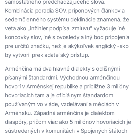
samostatného predchádzajúceho slova.
Kombinácia poradia SOV, príponových článkov a
sedemčlenného systému deklinácie znamená, že
veta ako „inžinier podpísal zmluvu“ vyžaduje iné
koncovky slov, iné slovosledy a iný bod pripojenia
pre určitú značku, než je akýkoľvek anglický -ako
by vytvoril prekladateľský prístup.
Arménčina má dva hlavné dialekty s odlišnými
písanými štandardmi. Východnou arménčinou
hovorí v Arménskej republike a približne 3 milióny
hovoriacich tam a je oficiálnym štandardom
používaným vo vláde, vzdelávaní a médiách v
Arménsku. Západná arménčina je dialektom
diaspóry, pričom viac ako 5 miliónov hovoriacich je
sústredených v komunitách v Spojených štátoch