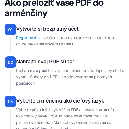
Ako preložiť vaše PDF do
arménčiny
Vytvorte si bezplatný účet
01
Registrovať sa
s vašou e-mailovou adresou na prístup k
online prekladateľskému panelu.
Nahrajte svoj PDF súbor
02
Pretiahnite a pustite svoj súbor alebo prehliadajte, aby ste ho
vybrali. Súbory do 1 GB sú podporované na platených
paušáloch.
Vyberte arménčinu ako cieľový jazyk
03
Vyberte pôvodný jazyk vášho PDF a nastavte arménčinu
ako cieľový jazyk. Výstup bude obsahovať celú 39-
písmenovú abecedu Mashtots vykreslenú správne so
správnym kódovaním Unicode.