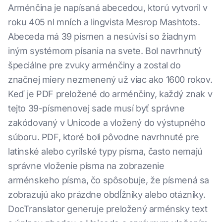
Arménčina je napísaná abecedou, ktorú vytvoril v
roku 405 nl mních a lingvista Mesrop Mashtots.
Abeceda má 39 písmen a nesúvisí so žiadnym
iným systémom písania na svete. Bol navrhnutý
špeciálne pre zvuky arménčiny a zostal do
značnej miery nezmenený už viac ako 1600 rokov.
Keď je PDF preložené do arménčiny, každý znak v
tejto 39-písmenovej sade musí byť správne
zakódovaný v Unicode a vložený do výstupného
súboru. PDF, ktoré boli pôvodne navrhnuté pre
latinské alebo cyrilské typy písma, často nemajú
správne vloženie písma na zobrazenie
arménskeho písma, čo spôsobuje, že písmená sa
zobrazujú ako prázdne obdĺžniky alebo otázniky.
DocTranslator generuje preložený arménsky text