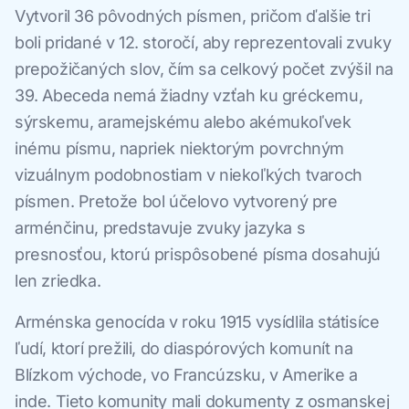
Vytvoril 36 pôvodných písmen, pričom ďalšie tri
boli pridané v 12. storočí, aby reprezentovali zvuky
prepožičaných slov, čím sa celkový počet zvýšil na
39. Abeceda nemá žiadny vzťah ku gréckemu,
sýrskemu, aramejskému alebo akémukoľvek
inému písmu, napriek niektorým povrchným
vizuálnym podobnostiam v niekoľkých tvaroch
písmen. Pretože bol účelovo vytvorený pre
arménčinu, predstavuje zvuky jazyka s
presnosťou, ktorú prispôsobené písma dosahujú
len zriedka.
Arménska genocída v roku 1915 vysídlila státisíce
ľudí, ktorí prežili, do diaspórových komunít na
Blízkom východe, vo Francúzsku, v Amerike a
inde. Tieto komunity mali dokumenty z osmanskej