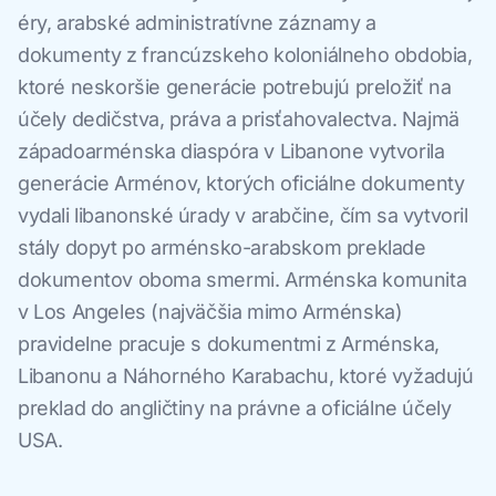
éry, arabské administratívne záznamy a
dokumenty z francúzskeho koloniálneho obdobia,
ktoré neskoršie generácie potrebujú preložiť na
účely dedičstva, práva a prisťahovalectva. Najmä
západoarménska diaspóra v Libanone vytvorila
generácie Arménov, ktorých oficiálne dokumenty
vydali libanonské úrady v arabčine, čím sa vytvoril
stály dopyt po arménsko-arabskom preklade
dokumentov oboma smermi. Arménska komunita
v Los Angeles (najväčšia mimo Arménska)
pravidelne pracuje s dokumentmi z Arménska,
Libanonu a Náhorného Karabachu, ktoré vyžadujú
preklad do angličtiny na právne a oficiálne účely
USA.