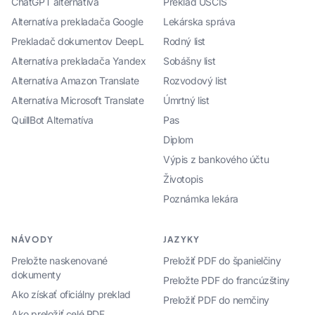
ChatGPT alternatíva
Preklad USCIS
Alternatíva prekladača Google
Lekárska správa
Prekladač dokumentov DeepL
Rodný list
Alternatíva prekladača Yandex
Sobášny list
Alternatíva Amazon Translate
Rozvodový list
Alternatíva Microsoft Translate
Úmrtný list
QuillBot Alternatíva
Pas
Diplom
Výpis z bankového účtu
Životopis
Poznámka lekára
NÁVODY
JAZYKY
Preložte naskenované
Preložiť PDF do španielčiny
dokumenty
Preložte PDF do francúzštiny
Ako získať oficiálny preklad
Preložiť PDF do nemčiny
Ako preložiť celé PDF