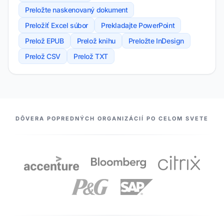
Preložte naskenovaný dokument
Preložiť Excel súbor
Prekladajte PowerPoint
Prelož EPUB
Prelož knihu
Preložte InDesign
Prelož CSV
Prelož TXT
NAŠI PARTNERI
DÔVERA POPREDNÝCH ORGANIZÁCIÍ PO CELOM SVETE