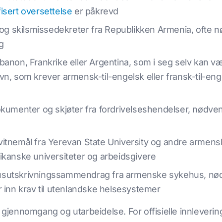
isert oversettelse
er påkrevd
r og skilsmissedekreter fra Republikken Armenia, ofte
ng
anon, Frankrike eller Argentina, som i seg selv kan væ
vn, som krever armensk-til-engelsk eller fransk-til-e
enter og skjøter fra fordrivelseshendelser, nødvend
itnemål fra Yerevan State University og andre armenske
ikanske universiteter og arbeidsgivere
sutskrivningssammendrag fra armenske sykehus, nødv
r inn krav til utenlandske helsesystemer
, gjennomgang og utarbeidelse. For offisielle innleverin