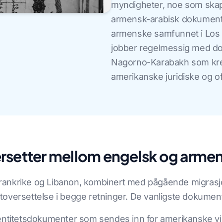
myndigheter, noe som skap
armensk-arabisk dokumento
armenske samfunnet i Los 
jobber regelmessig med do
Nagorno-Karabakh som kreve
amerikanske juridiske og off
rsetter mellom engelsk og arme
rankrike og Libanon, kombinert med pågående migrasj
toversettelse i begge retninger. De vanligste dokumen
entitetsdokumenter som sendes inn for amerikanske v