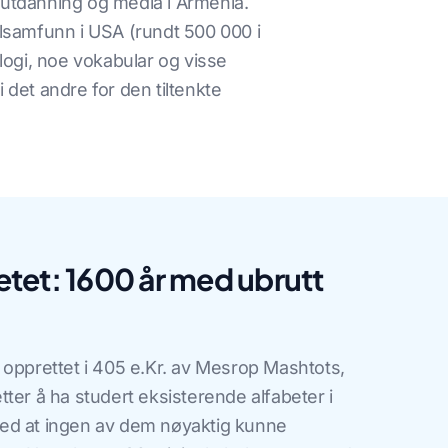
, utdanning og media i Armenia.
alsamfunn i USA (rundt 500 000 i
ologi, noe vokabular og visse
det andre for den tiltenkte
tet: 1600 år med ubrutt
 opprettet i 405 e.Kr. av Mesrop Mashtots,
ter å ha studert eksisterende alfabeter i
ed at ingen av dem nøyaktig kunne