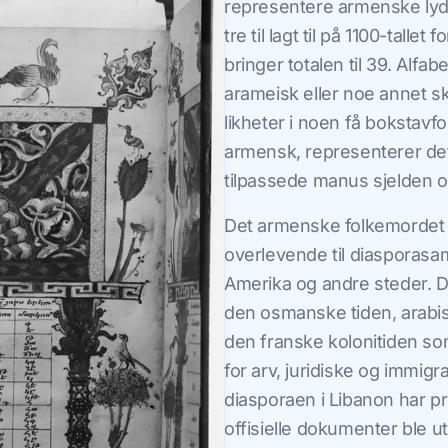
representere armenske lyde
tre til lagt til på 1100-tall
bringer totalen til 39. Alfab
arameisk eller noe annet skri
likheter i noen få bokstavfo
armensk, representerer de
tilpassede manus sjelden o
Det armenske folkemordet i
overlevende til diasporasa
Amerika og andre steder.
den osmanske tiden, arabis
den franske kolonitiden so
for arv, juridiske og immig
diasporaen i Libanon har p
offisielle dokumenter ble u