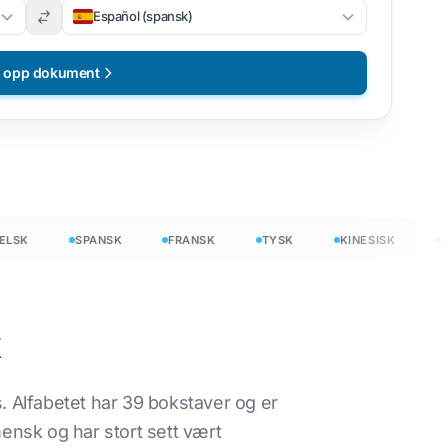
Español (spansk)
t opp dokument
K
SPANSK
FRANSK
TYSK
KINESISK
JAP
k
ritt
. Alfabetet har 39 bokstaver og er
rmensk og har stort sett vært