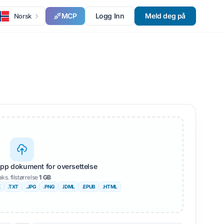
MCP
Logg Inn
Meld deg på
Norsk
lipp dokument for oversettelse
ks. filstørrelse
1 GB
X
.TXT
.JPG
.PNG
.IDML
.EPUB
.HTML