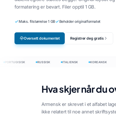
formatering er bevart. Filer opptil 1 GB.
Videospilllokalisering
Oversett CSV-f
sk
Engelsk til koreansk
e-læring
Oversett JSO
k
Engelsk til arabisk
Maks. filstørrelse 1 GB
Beholder originalformatet
HTML-overset
andsk
Engelsk til tyrkisk
Oversett dokumentet
Registrer deg gratis
Antall ord i I
Engelsk til indonesisk
.DOCX Word C
sisk
Engelsk til hindi
Antall Excel-fi
Engelsk til urdu
PORTUGISISK
RUSSISK
ITALIENSK
KOREANSK
N
PowerPoint-or
Hva skjer når du 
 til 120+ språk
ersett dokumenter til 120+ språk
Armensk er skrevet i et alfabet la
ikke relatert til noe annet skriftsy