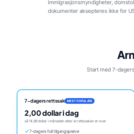
immigrasjonsmyndigheter, domstoler
dokumenter aksepteres ikke for USCI
Arm
Start med 7-dager
7-dagers rettssak
MEST POPULÆR
2,00 dollar i dag
så 14,99 dollar i måneden etter at rettssaken er over
7-dagers full tilgangsprøve