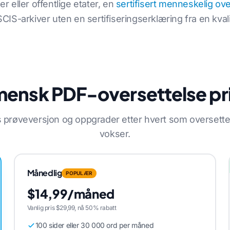
 eller offentlige etater, en
sertifisert menneskelig ov
S-arkiver uten en sertifiseringserklæring fra en kvalif
ensk PDF-oversettelse pr
s prøveversjon og oppgrader etter hvert som oversett
vokser.
Månedlig
POPULÆR
$14,99/måned
Vanlig pris $29,99, nå 50% rabatt
100 sider eller 30 000 ord per måned