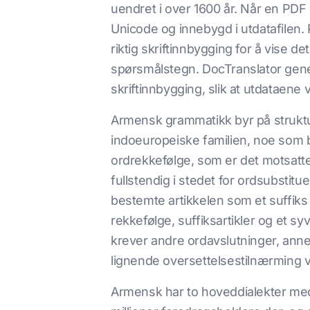
uendret i over 1600 år. Når en PDF 
Unicode og innebygd i utdatafilen. P
riktig skriftinnbygging for å vise 
spørsmålstegn. DocTranslator gen
skriftinnbygging, slik at utdataene
Armensk grammatikk byr på struktur
indoeuropeiske familien, noe som b
ordrekkefølge, som er det motsatt
fullstendig i stedet for ordsubsti
bestemte artikkelen som et suffiks 
rekkefølge, suffiksartikler og et s
krever andre ordavslutninger, ann
lignende oversettelsestilnærming v
Armensk har to hoveddialekter med 