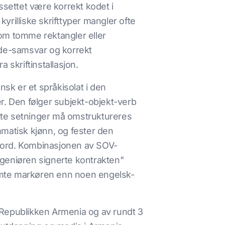
ssettet være korrekt kodet i
kyrilliske skrifttyper mangler ofte
 som tomme rektangler eller
de-samsvar og korrekt
 skriftinstallasjon.
sk er et språkisolat i den
r. Den følger subjekt-objekt-verb
tte setninger må omstruktureres
mmatisk kjønn, og fester den
de ord. Kombinasjonen av SOV-
ingeniøren signerte kontrakten"
emte markøren enn noen engelsk-
 Republikken Armenia og av rundt 3