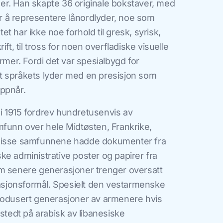
r. Han skapte 36 originale bokstaver, med
et for å representere lånordlyder, noe som
etet har ikke noe forhold til gresk, syrisk,
ft, til tross for noen overfladiske visuelle
rmer. Fordi det var spesialbygd for
t språkets lyder med en presisjon som
ppnår.
 1915 fordrev hundretusenvis av
mfunn over hele Midtøsten, Frankrike,
 Disse samfunnene hadde dokumenter fra
ke administrative poster og papirer fra
m senere generasjoner trenger oversatt
rasjonsformål. Spesielt den vestarmenske
rodusert generasjoner av armenere hvis
tstedt på arabisk av libanesiske