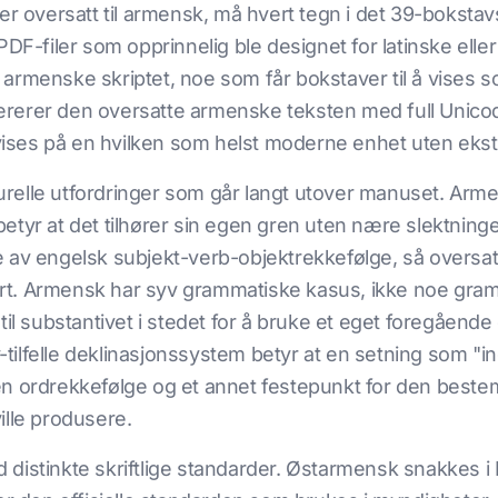
er oversatt til armensk, må hvert tegn i det 39-bokstav
DF-filer som opprinnelig ble designet for latinske eller 
det armenske skriptet, noe som får bokstaver til å vises
ererer den oversatte armenske teksten med full Unico
 vises på en hvilken som helst moderne enhet uten ekstra
elle utfordringer som går langt utover manuset. Armen
etyr at det tilhører sin egen gren uten nære slektninge
e av engelsk subjekt-verb-objektrekkefølge, så oversa
tuert. Armensk har syv grammatiske kasus, ikke noe gra
til substantivet i stedet for å bruke et eget foregåen
yv-tilfelle deklinasjonssystem betyr at en setning som "
en ordrekkefølge og et annet festepunkt for den best
ille produsere.
distinkte skriftlige standarder. Østarmensk snakkes i