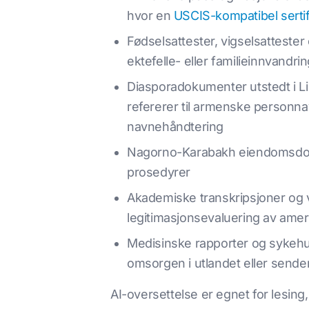
hvor en
USCIS-kompatibel sertif
Fødselsattester, vigselsatteste
ektefelle- eller familieinnvandri
Diasporadokumenter utstedt i Lib
refererer til armenske personna
navnehåndtering
Nagorno-Karabakh eiendomsdokum
prosedyrer
Akademiske transkripsjoner og v
legitimasjonsevaluering av amer
Medisinske rapporter og sykehu
omsorgen i utlandet eller sende
AI-oversettelse er egnet for lesing