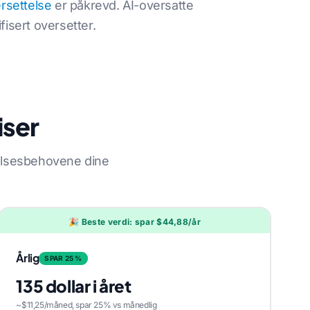
ersettelse
er påkrevd. AI-oversatte
isert oversetter.
iser
elsesbehovene dine
🎉 Beste verdi: spar $44,88/år
Årlig
SPAR 25 %
135 dollar i året
~$11,25/måned, spar 25% vs månedlig