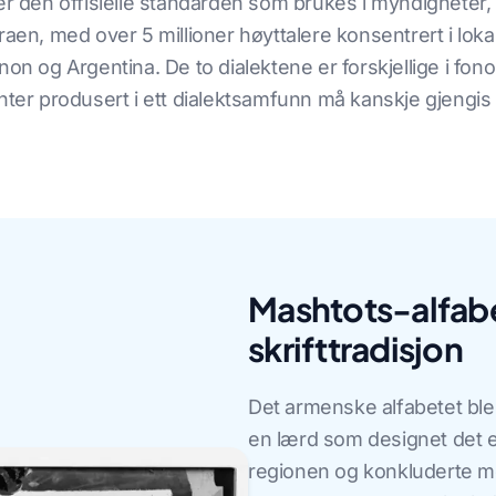
 er den offisielle standarden som brukes i myndigheter
raen, med over 5 millioner høyttalere konsentrert i lok
non og Argentina. De to dialektene er forskjellige i fon
 produsert i ett dialektsamfunn må kanskje gjengis i 
Mashtots-alfabe
skrifttradisjon
Det armenske alfabetet ble
en lærd som designet det et
regionen og konkluderte m