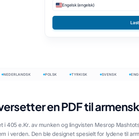
Engelsk (engelsk)
iler
DOCX til TXT
Vietnamesisk
Filippinsk
Las
N
EPUB til PDF
Italiensk
Finsk
ter
Pusse
Bulgarsk
nDesign
Ukrainsk
Ungarsk
ounter
Latin
Zulu
ler
Tsjekkisk
Yoruba
EDERLANDSK
POLSK
TYRKISK
SVENSK
ENGELS
dtelling
Irsk
Alle 120+ språk →
Hmong
oversetter en PDF til armens
Start fritt
Start f
get i 405 e.Kr. av munken og lingvisten Mesrop Mashtots
stem i verden. Den ble designet spesielt for lydene til a