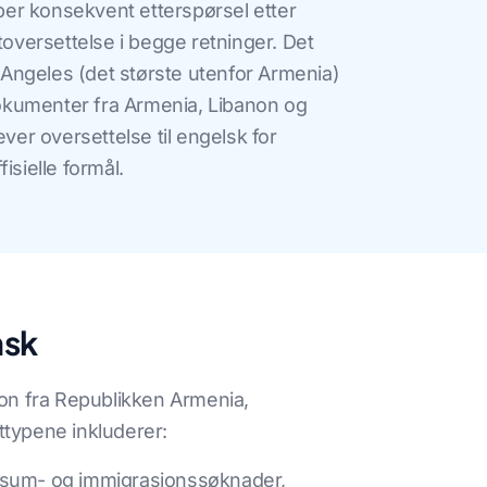
er konsekvent etterspørsel etter
versettelse i begge retninger. Det
Angeles (det største utenfor Armenia)
kumenter fra Armenia, Libanon og
r oversettelse til engelsk for
isielle formål.
nsk
on fra Republikken Armenia,
ttypene inkluderer:
isum- og immigrasjonssøknader,