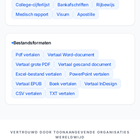
College-cijferlijst
Bankafschriften
Rijbewijs
Medisch rapport
Visum
Apostille
Bestandsformaten
Pdf vertalen
Vertaal Word-document
Vertaal grote PDF
Vertaal gescand document
Excel-bestand vertalen
PowerPoint vertalen
Vertaal EPUB
Boek vertalen
Vertaal InDesign
CSV vertalen
TXT vertalen
ONZE PARTNERS
VERTROUWD DOOR TOONAANGEVENDE ORGANISATIES
WERELDWIJD