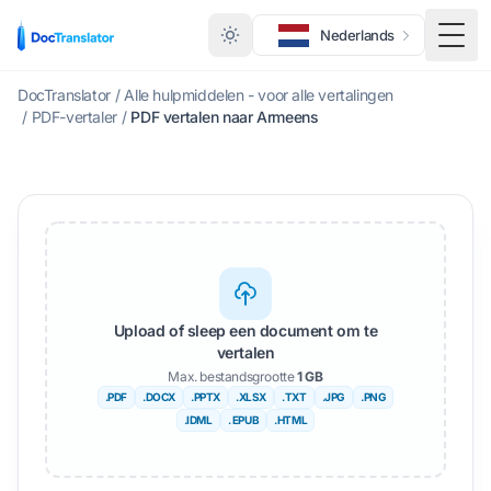
Nederlands
Scha
DocTranslator
/
Alle hulpmiddelen - voor alle vertalingen
/
PDF-vertaler
/
PDF vertalen naar Armeens
Upload of sleep een document om te
vertalen
Max. bestandsgrootte
1 GB
.PDF
.DOCX
.PPTX
.XLSX
.TXT
.JPG
.PNG
.IDML
. EPUB
.HTML