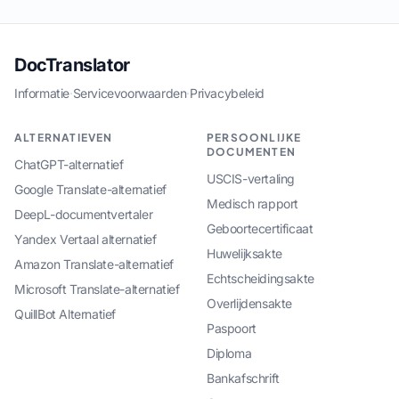
DocTranslator
Informatie
·
Servicevoorwaarden
·
Privacybeleid
ALTERNATIEVEN
PERSOONLIJKE
DOCUMENTEN
ChatGPT-alternatief
USCIS-vertaling
Google Translate-alternatief
Medisch rapport
DeepL-documentvertaler
Geboortecertificaat
Yandex Vertaal alternatief
Huwelijksakte
Amazon Translate-alternatief
Echtscheidingsakte
Microsoft Translate-alternatief
Overlijdensakte
QuillBot Alternatief
Paspoort
Diploma
Bankafschrift