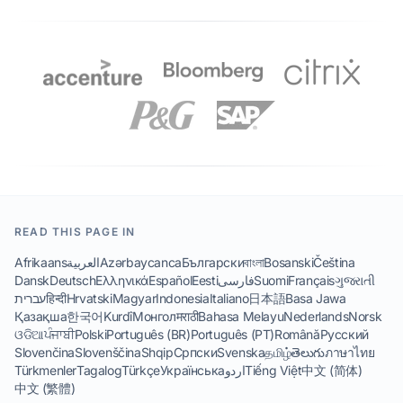
READ THIS PAGE IN
Afrikaans
العربية
Azərbaycanca
Български
বাংলা
Bosanski
Čeština
Dansk
Deutsch
Ελληνικά
Español
Eesti
فارسی
Suomi
Français
ગુજરાતી
עברית
हिन्दी
Hrvatski
Magyar
Indonesia
Italiano
日本語
Basa Jawa
Қазақша
한국어
Kurdî
Монгол
मराठी
Bahasa Melayu
Nederlands
Norsk
ଓଡିଆ
ਪੰਜਾਬੀ
Polski
Português (BR)
Português (PT)
Română
Русский
Slovenčina
Slovenščina
Shqip
Српски
Svenska
தமிழ்
తెలుగు
ภาษาไทย
Türkmenler
Tagalog
Türkçe
Українська
اردو
Tiếng Việt
中文 (简体)
中文 (繁體)