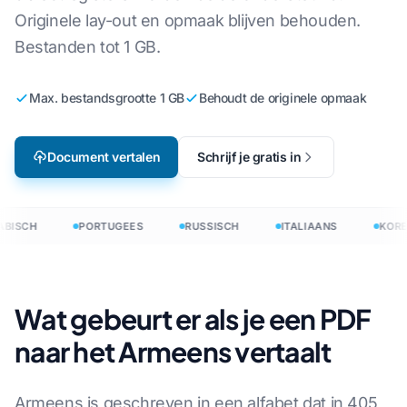
Originele lay-out en opmaak blijven behouden.
Bestanden tot 1 GB.
Max. bestandsgrootte 1 GB
Behoudt de originele opmaak
Document vertalen
Schrijf je gratis in
BISCH
PORTUGEES
RUSSISCH
ITALIAANS
KORE
Wat gebeurt er als je een PDF
naar het Armeens vertaalt
Armeens is geschreven in een alfabet dat in 405