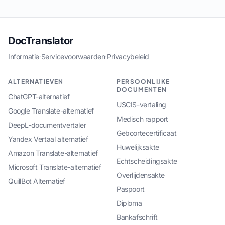
DocTranslator
Informatie
·
Servicevoorwaarden
·
Privacybeleid
ALTERNATIEVEN
PERSOONLIJKE
DOCUMENTEN
ChatGPT-alternatief
USCIS-vertaling
Google Translate-alternatief
Medisch rapport
DeepL-documentvertaler
Geboortecertificaat
Yandex Vertaal alternatief
Huwelijksakte
Amazon Translate-alternatief
Echtscheidingsakte
Microsoft Translate-alternatief
Overlijdensakte
QuillBot Alternatief
Paspoort
Diploma
Bankafschrift