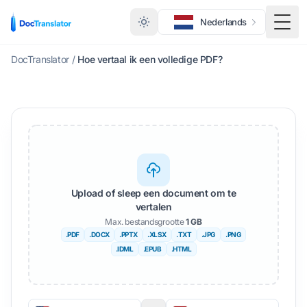
Nederlands
Scha
DocTranslator
/
Hoe vertaal ik een volledige PDF?
Upload of sleep een document om te
vertalen
Max. bestandsgrootte
1 GB
.PDF
.DOCX
.PPTX
.XLSX
.TXT
.JPG
.PNG
.IDML
.EPUB
.HTML