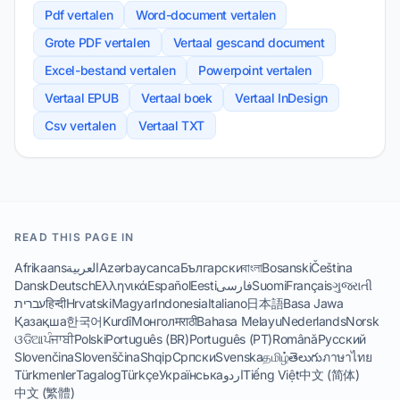
Pdf vertalen
Word-document vertalen
Grote PDF vertalen
Vertaal gescand document
Excel-bestand vertalen
Powerpoint vertalen
Vertaal EPUB
Vertaal boek
Vertaal InDesign
Csv vertalen
Vertaal TXT
READ THIS PAGE IN
Afrikaans
العربية
Azərbaycanca
Български
বাংলা
Bosanski
Čeština
Dansk
Deutsch
Ελληνικά
Español
Eesti
فارسی
Suomi
Français
ગુજરાતી
עברית
हिन्दी
Hrvatski
Magyar
Indonesia
Italiano
日本語
Basa Jawa
Қазақша
한국어
Kurdî
Монгол
मराठी
Bahasa Melayu
Nederlands
Norsk
ଓଡିଆ
ਪੰਜਾਬੀ
Polski
Português (BR)
Português (PT)
Română
Русский
Slovenčina
Slovenščina
Shqip
Српски
Svenska
தமிழ்
తెలుగు
ภาษาไทย
Türkmenler
Tagalog
Türkçe
Українська
اردو
Tiếng Việt
中文 (简体)
中文 (繁體)