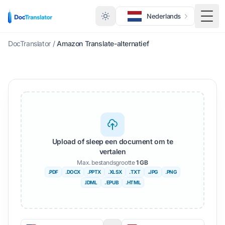
Nederlands
Scha
DocTranslator
/
Amazon Translate-alternatief
Upload of sleep een document om te
vertalen
Max. bestandsgrootte
1 GB
.PDF
.DOCX
.PPTX
.XLSX
.TXT
.JPG
.PNG
.IDML
. EPUB
.HTML