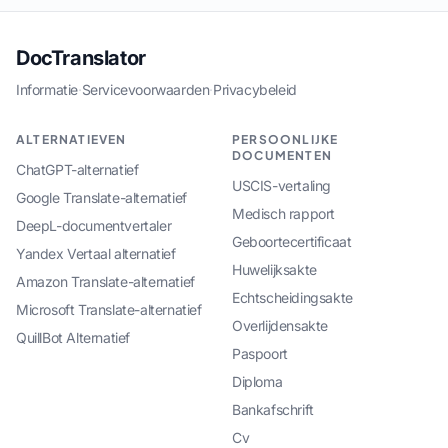
DocTranslator
Informatie
·
Servicevoorwaarden
·
Privacybeleid
ALTERNATIEVEN
PERSOONLIJKE
DOCUMENTEN
ChatGPT-alternatief
USCIS-vertaling
Google Translate-alternatief
Medisch rapport
DeepL-documentvertaler
Geboortecertificaat
Yandex Vertaal alternatief
Huwelijksakte
Amazon Translate-alternatief
Echtscheidingsakte
Microsoft Translate-alternatief
Overlijdensakte
QuillBot Alternatief
Paspoort
Diploma
Bankafschrift
Cv