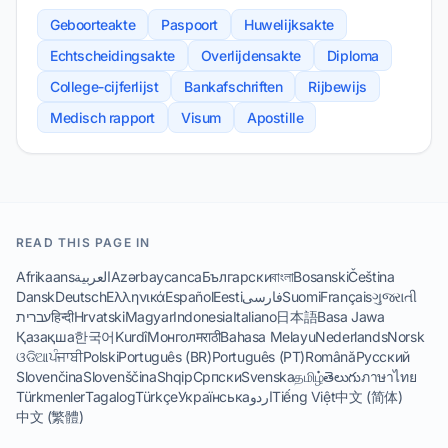
Geboorteakte
Paspoort
Huwelijksakte
Echtscheidingsakte
Overlijdensakte
Diploma
College-cijferlijst
Bankafschriften
Rijbewijs
Medisch rapport
Visum
Apostille
READ THIS PAGE IN
Afrikaans
العربية
Azərbaycanca
Български
বাংলা
Bosanski
Čeština
Dansk
Deutsch
Ελληνικά
Español
Eesti
فارسی
Suomi
Français
ગુજરાતી
עברית
हिन्दी
Hrvatski
Magyar
Indonesia
Italiano
日本語
Basa Jawa
Қазақша
한국어
Kurdî
Монгол
मराठी
Bahasa Melayu
Nederlands
Norsk
ଓଡିଆ
ਪੰਜਾਬੀ
Polski
Português (BR)
Português (PT)
Română
Русский
Slovenčina
Slovenščina
Shqip
Српски
Svenska
தமிழ்
తెలుగు
ภาษาไทย
Türkmenler
Tagalog
Türkçe
Українська
اردو
Tiếng Việt
中文 (简体)
中文 (繁體)