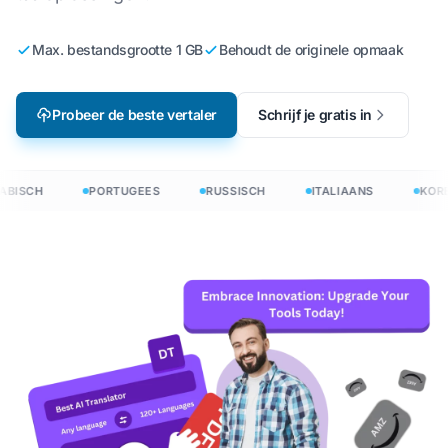
Max. bestandsgrootte 1 GB
Behoudt de originele opmaak
Probeer de beste vertaler
Schrijf je gratis in
BISCH
PORTUGEES
RUSSISCH
ITALIAANS
KORE