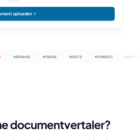
ument uploaden
SPAANS
FRANS
DUITS
CHINEES
JAPANS
ine documentvertaler?