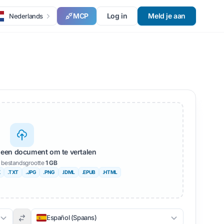
MCP
Log in
Meld je aan
Nederlands
 een document om te vertalen
 bestandsgrootte
1 GB
X
.TXT
.JPG
.PNG
.IDML
.EPUB
.HTML
Español (Spaans)