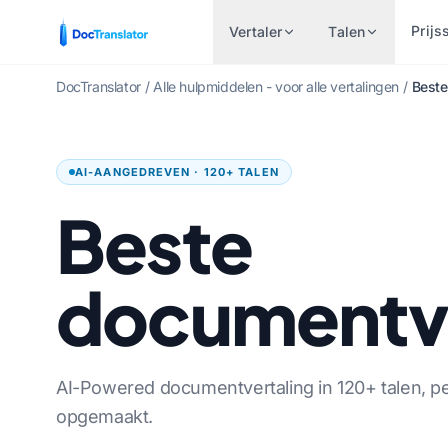
Prijs
Vertaler
Talen
DocTranslator
/
Alle hulpmiddelen - voor alle vertalingen
/
Beste
VERTAAL OP
INDUSTRIEËN
POPULAIRE TAALPAREN
ANDE
BESTANDSTYPE
AI-AANGEDREVEN · 120+ TALEN
Financiën & Bankieren
Word-document (.D
Engels naar Spaans
Nee.
Beste
Gezondheidszorg
Excel-bestand (.XLS
Engels naar Frans
Bengaa
Juridische vertalingen
PowerPoint (.PPT)
Engels naar Duits
Urdu
documentve
Personeelszaken
PowerPoint PPTX
Engels naar Chinees
Noors
Overheid & Defensie
InDesign-bestand (.
Engels naar Japans
Marathi
Patent vertaling
EPUB-vertaler
Engels naar Russisch
Telugu
AI-Powered documentvertaling in 120+ talen, pe
Technisch
AI EPUB-vertaler
Engels naar Portugees
Tamil
opgemaakt.
Productie
Vertaal TXT-bestand
Engels naar Italiaans
Turks