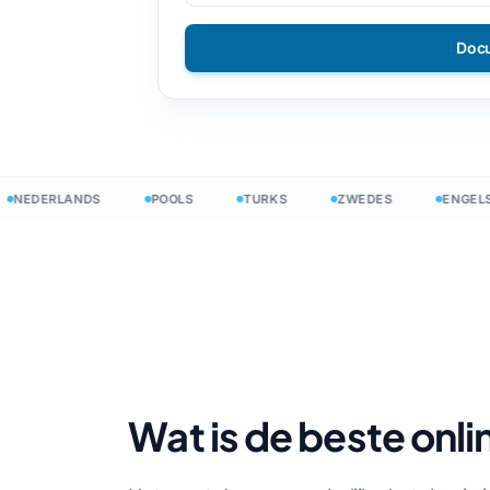
en
DOCX naar TXT
mees
Filipijns
Doc
EPUB naar PDF
s
Fins
Bulgaars
ling
ens
Hongaars
EDERLANDS
POOLS
TURKS
ZWEDES
ENGELS
Zoeloe
den
sch
Joruba
elling
Alle 120+ talen →
Begin vrij
Begin vrij
Wat is de beste onl