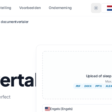
stelling
Voorbeelden
Onderneming
 documentvertaler
CONVERTEER OP FORMAAT
RE TALEN
MEER TALEN
OCX)
PDF naar DOCX
Afrikaans
X)
PDF naar TXT
ls
Zweeds
InDesign naar PDF
Hebreeuws
rtaler
XLSX naar PDF
Servisch
Upload of sleep
Max.
IDML)
TXT naar XLSX
Sloveens
.PDF
.DOCX
.PPTX
.XLS
JPG naar PDF
Swahili
rfect
JPEG naar PDF
Amhaars
Engels (Engels)
en
PNG naar PDF
Albanees