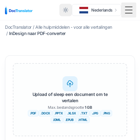
Nederlands
Scha
DocTranslator
/
Alle hulpmiddelen - voor alle vertalingen
/
InDesign naar PDF-converter
Upload of sleep een document om te
vertalen
Max. bestandsgrootte
1 GB
.PDF
.DOCX
.PPTX
.XLSX
.TXT
.JPG
.PNG
.IDML
.EPUB
.HTML