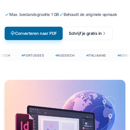
Max. bestandsgrootte 1 GB
Behoudt de originele opmaak
Converteren naar PDF
Schrijf je gratis in
ISCH
PORTUGEES
RUSSISCH
ITALIAANS
KOREA