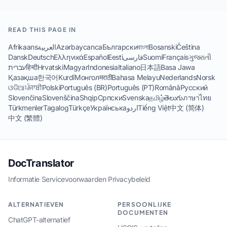
READ THIS PAGE IN
Afrikaans
العربية
Azərbaycanca
Български
বাংলা
Bosanski
Čeština
Dansk
Deutsch
Ελληνικά
Español
Eesti
فارسی
Suomi
Français
ગુજરાતી
עברית
हिन्दी
Hrvatski
Magyar
Indonesia
Italiano
日本語
Basa Jawa
Қазақша
한국어
Kurdî
Монгол
मराठी
Bahasa Melayu
Nederlands
Norsk
ଓଡିଆ
ਪੰਜਾਬੀ
Polski
Português (BR)
Português (PT)
Română
Русский
Slovenčina
Slovenščina
Shqip
Српски
Svenska
தமிழ்
తెలుగు
ภาษาไทย
Türkmenler
Tagalog
Türkçe
Українська
اردو
Tiếng Việt
中文 (简体)
中文 (繁體)
DocTranslator
Informatie
·
Servicevoorwaarden
·
Privacybeleid
ALTERNATIEVEN
PERSOONLIJKE
DOCUMENTEN
ChatGPT-alternatief