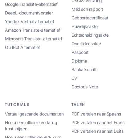
USCIS-vertaling
Google Translate-alternatief
Medisch rapport
DeepL-documentvertaler
Geboortecertificaat
Yandex Vertaal alternatief
Huwelijksakte
Amazon Translate-alternatief
Echtscheidingsakte
Microsoft Translate-alternatief
Overlijdensakte
QuillBot Alternatief
Paspoort
Diploma
Bankafschrift
Cv
Doctor's Note
TUTORIALS
TALEN
Vertaal gescande documenten
PDF vertalen naar Spaans
Hoe u een officiële vertaling
PDF vertalen naar het Frans
kunt krijgen
PDF vertalen naar het Duits
Hoe u een volledige PDF kunt