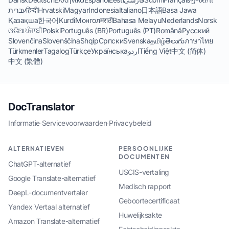
עברית
हिन्दी
Hrvatski
Magyar
Indonesia
Italiano
日本語
Basa Jawa
Қазақша
한국어
Kurdî
Монгол
मराठी
Bahasa Melayu
Nederlands
Norsk
ଓଡିଆ
ਪੰਜਾਬੀ
Polski
Português (BR)
Português (PT)
Română
Русский
Slovenčina
Slovenščina
Shqip
Српски
Svenska
தமிழ்
తెలుగు
ภาษาไทย
Türkmenler
Tagalog
Türkçe
Українська
اردو
Tiếng Việt
中文 (简体)
中文 (繁體)
DocTranslator
Informatie
·
Servicevoorwaarden
·
Privacybeleid
ALTERNATIEVEN
PERSOONLIJKE
DOCUMENTEN
ChatGPT-alternatief
USCIS-vertaling
Google Translate-alternatief
Medisch rapport
DeepL-documentvertaler
Geboortecertificaat
Yandex Vertaal alternatief
Huwelijksakte
Amazon Translate-alternatief