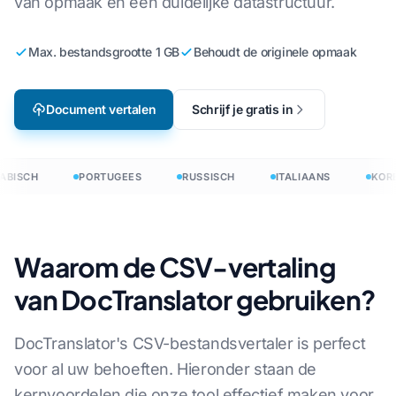
van opmaak en een duidelijke datastructuur.
Max. bestandsgrootte 1 GB
Behoudt de originele opmaak
Document vertalen
Schrijf je gratis in
ABISCH
PORTUGEES
RUSSISCH
ITALIAANS
KORE
Waarom de CSV-vertaling
van DocTranslator gebruiken?
DocTranslator's CSV-bestandsvertaler is perfect
voor al uw behoeften. Hieronder staan de
kernvoordelen die onze tool effectief maken voor