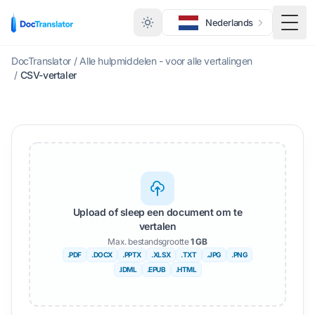
Nederlands
Scha
DocTranslator
/
Alle hulpmiddelen - voor alle vertalingen
/
CSV-vertaler
Upload of sleep een document om te
vertalen
Max. bestandsgrootte
1 GB
.PDF
.DOCX
.PPTX
.XLSX
.TXT
.JPG
.PNG
.IDML
.EPUB
.HTML