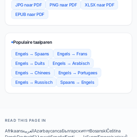
JPG naar PDF
PNG naar PDF
XLSX naar PDF
EPUB naar PDF
Populaire taalparen
Engels → Spaans
Engels → Frans
Engels → Duits
Engels → Arabisch
Engels → Chinees
Engels → Portugees
Engels → Russisch
Spaans → Engels
READ THIS PAGE IN
Afrikaans
العربية
Azərbaycanca
Български
বাংলা
Bosanski
Čeština
Dansk
Deutsch
Ελληνικά
Español
Eesti
فارسی
Suomi
Français
ગુજરાતી