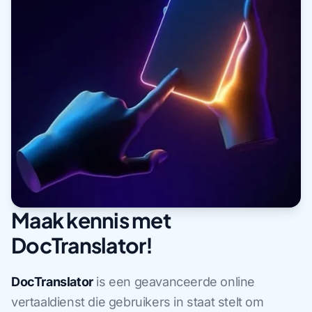
Maak kennis met
DocTranslator!
DocTranslator
is een geavanceerde online
vertaaldienst die gebruikers in staat stelt om