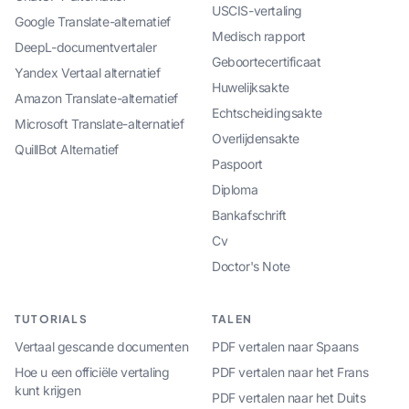
USCIS-vertaling
Google Translate-alternatief
Medisch rapport
DeepL-documentvertaler
Geboortecertificaat
Yandex Vertaal alternatief
Huwelijksakte
Amazon Translate-alternatief
Echtscheidingsakte
Microsoft Translate-alternatief
Overlijdensakte
QuillBot Alternatief
Paspoort
Diploma
Bankafschrift
Cv
Doctor's Note
TUTORIALS
TALEN
Vertaal gescande documenten
PDF vertalen naar Spaans
Hoe u een officiële vertaling
PDF vertalen naar het Frans
kunt krijgen
PDF vertalen naar het Duits