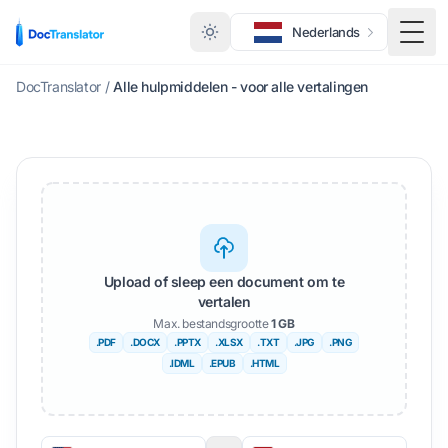
Nederlands
Scha
DocTranslator
/
Alle hulpmiddelen - voor alle vertalingen
Upload of sleep een document om te
vertalen
Max. bestandsgrootte
1 GB
.PDF
.DOCX
.PPTX
.XLSX
.TXT
.JPG
.PNG
.IDML
.EPUB
.HTML