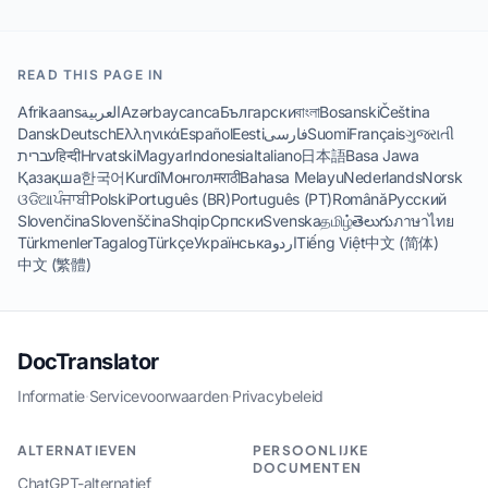
READ THIS PAGE IN
Afrikaans
العربية
Azərbaycanca
Български
বাংলা
Bosanski
Čeština
Dansk
Deutsch
Ελληνικά
Español
Eesti
فارسی
Suomi
Français
ગુજરાતી
עברית
हिन्दी
Hrvatski
Magyar
Indonesia
Italiano
日本語
Basa Jawa
Қазақша
한국어
Kurdî
Монгол
मराठी
Bahasa Melayu
Nederlands
Norsk
ଓଡିଆ
ਪੰਜਾਬੀ
Polski
Português (BR)
Português (PT)
Română
Русский
Slovenčina
Slovenščina
Shqip
Српски
Svenska
தமிழ்
తెలుగు
ภาษาไทย
Türkmenler
Tagalog
Türkçe
Українська
اردو
Tiếng Việt
中文 (简体)
中文 (繁體)
DocTranslator
Informatie
·
Servicevoorwaarden
·
Privacybeleid
ALTERNATIEVEN
PERSOONLIJKE
DOCUMENTEN
ChatGPT-alternatief