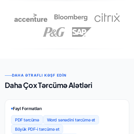
DAHA ƏTRAFLI KƏŞF EDIN
Daha Çox Tərcümə Alətləri
Fayl Formatları
PDF tərcümə
Word sənədini tərcümə et
Böyük PDF-i tərcümə et