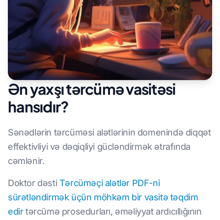
Ən yaxşı tərcümə vasitəsi
hansıdır?
Sənədlərin tərcüməsi alətlərinin domenində diqqət
effektivliyi və dəqiqliyi gücləndirmək ətrafında
cəmlənir.
Doktor dəsti
Tərcüməçi alətlər PDF-ni
sürətləndirmək üçün möhkəm bir vasitə təqdim
edir
tərcümə prosedurları, əməliyyat ardıcıllığının