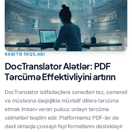
RABITƏ INQILABI
DocTranslator Alətlər: PDF
Tərcümə Effektivliyini artırın
DocTranslator istifadəçilərə sənədləri tez, səmərəli
və müstəsna dəqiqliklə müxtəlif dillərə tərcümə
etmək imkanı verən pulsuz onlayn tərcümə
xidmətləri təqdim edir. Platformamız PDF-lər də
daxil olmaqla çoxsaylı fayl formatlarını dəstəkləyir