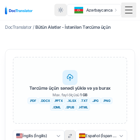
Azərbaycanca
Meny
DocTranslator
/
Bütün Alətlər - İstənilən Tərcümə üçün
Tərcümə üçün sənədi yüklə və ya burax
Max. fayl ölçüsü
1 GB
.PDF
.DOCX
.PPTX
. XLSX
.TXT
.JPG
.PNG
. IDML
. EPUB
.HTML
İngilis (İngilis)
Español (İspan dili)