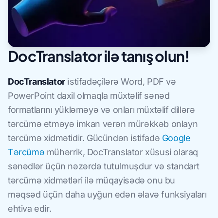
DocTranslator ilə tanış olun!
DocTranslator
i̇stifadəçilərə Word, PDF və
PowerPoint daxil olmaqla müxtəlif sənəd
formatlarını yükləməyə və onları müxtəlif dillərə
tərcümə etməyə imkan verən mürəkkəb onlayn
tərcümə xidmətidir. Gücündən istifadə
Google
Tərcümə
mühərrik, DocTranslator xüsusi olaraq
sənədlər üçün nəzərdə tutulmuşdur və standart
tərcümə xidmətləri ilə müqayisədə onu bu
məqsəd üçün daha uyğun edən əlavə funksiyaları
ehtiva edir.