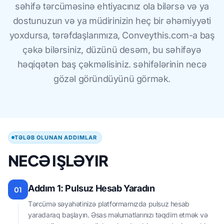
səhifə tərcüməsinə ehtiyacınız ola bilərsə və ya
dostunuzun və ya müdirinizin heç bir əhəmiyyəti
yoxdursa, tərəfdaşlarımıza, Conveythis.com-a baş
çəkə bilərsiniz, düzünü desəm, bu səhifəyə
həqiqətən baş çəkməlisiniz. səhifələrinin necə
gözəl göründüyünü görmək.
TƏLƏB OLUNAN ADDIMLAR
NECƏ IŞLƏYIR
Addım 1: Pulsuz Hesab Yaradın
01
Tərcümə səyahətinizə platformamızda pulsuz hesab
yaradaraq başlayın. Əsas məlumatlarınızı təqdim etmək və