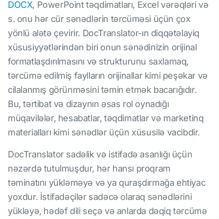
DOCX
, PowerPoint təqdimatları, Excel vərəqləri və
s. onu hər cür sənədlərin tərcüməsi üçün çox
yönlü alətə çevirir. DocTranslator-ın diqqətəlayiq
xüsusiyyətlərindən biri onun sənədinizin orijinal
formatlaşdırılmasını və strukturunu saxlamaq,
tərcümə edilmiş faylların orijinallar kimi peşəkar və
cilalanmış görünməsini təmin etmək bacarığıdır.
Bu, tərtibat və dizaynın əsas rol oynadığı
müqavilələr, hesabatlar, təqdimatlar və marketinq
materialları kimi sənədlər üçün xüsusilə vacibdir.
DocTranslator sadəlik və istifadə asanlığı üçün
nəzərdə tutulmuşdur, hər hansı proqram
təminatını yükləməyə və ya quraşdırmağa ehtiyac
yoxdur. İstifadəçilər sadəcə olaraq sənədlərini
yükləyə, hədəf dili seçə və anlarda dəqiq tərcümə