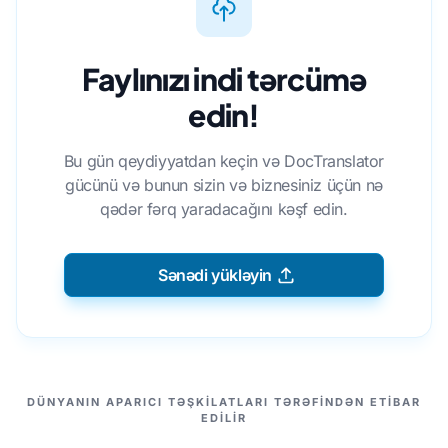
Faylınızı indi tərcümə
edin!
Bu gün qeydiyyatdan keçin və DocTranslator
gücünü və bunun sizin və biznesiniz üçün nə
qədər fərq yaradacağını kəşf edin.
Sənədi yükləyin
TƏRƏFDAŞLARIMIZ
DÜNYANIN APARICI TƏŞKILATLARI TƏRƏFINDƏN ETIBAR
EDILIR