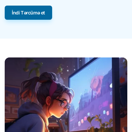
İndi Tərcümə et