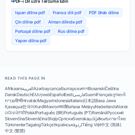
PDF-i Dil üzrə Tərcümə Edin
Ispan dilinə pdf
Fransız dili pdf
PDF Ərəb dilinə
Çin dilinə pdf
Alman dilində pdf
Portuqal dilinə pdf
Rus dilinə pdf
Yapon dilinə pdf
READ THIS PAGE IN
Afrikaans
العربية
Azərbaycanca
Български
বাংলা
Bosanski
Čeština
Dansk
Deutsch
Ελληνικά
Español
Eesti
فارسی
Suomi
Français
ગુજરાતી
עברית
हिन्दी
Hrvatski
Magyar
Indonesia
Italiano
日本語
Basa Jawa
Қазақша
한국어
Kurdî
Монгол
मराठी
Bahasa Melayu
Nederlands
Norsk
ଓଡିଆ
ਪੰਜਾਬੀ
Polski
Português (BR)
Português (PT)
Română
Русский
Slovenčina
Slovenščina
Shqip
Српски
Svenska
தமிழ்
తెలుగు
ภาษาไทย
Türkmenler
Tagalog
Türkçe
Українська
اردو
Tiếng Việt
中文 (简体)
中文 (繁體)