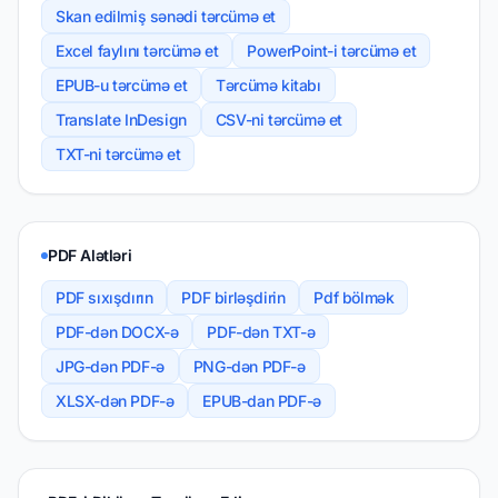
Skan edilmiş sənədi tərcümə et
Excel faylını tərcümə et
PowerPoint-i tərcümə et
EPUB-u tərcümə et
Tərcümə kitabı
Translate InDesign
CSV-ni tərcümə et
TXT-ni tərcümə et
PDF Alətləri
PDF sıxışdırın
PDF birləşdirin
Pdf bölmək
PDF-dən DOCX-ə
PDF-dən TXT-ə
JPG-dən PDF-ə
PNG-dən PDF-ə
XLSX-dən PDF-ə
EPUB-dan PDF-ə