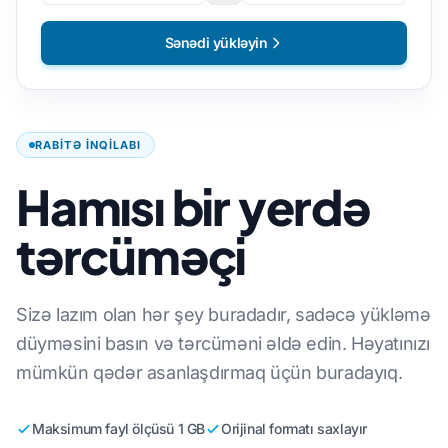
Sənədi yükləyin
RABITƏ INQILABI
Hamısı bir yerdə
tərcüməçi
Sizə lazım olan hər şey buradadır, sadəcə yükləmə
düyməsini basın və tərcüməni əldə edin. Həyatınızı
mümkün qədər asanlaşdırmaq üçün buradayıq.
Maksimum fayl ölçüsü 1 GB
Orijinal formatı saxlayır