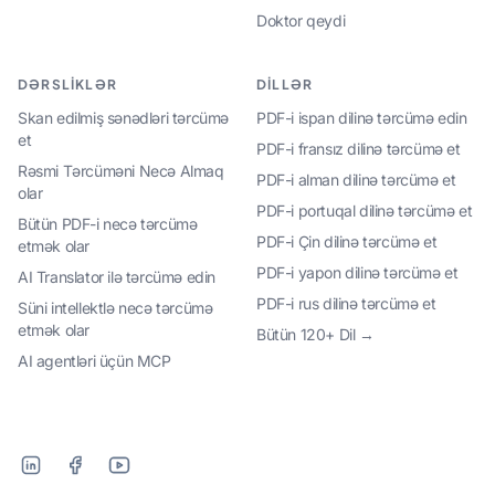
Doktor qeydi
DƏRSLIKLƏR
DILLƏR
Skan edilmiş sənədləri tərcümə
PDF-i ispan dilinə tərcümə edin
et
PDF-i fransız dilinə tərcümə et
Rəsmi Tərcüməni Necə Almaq
PDF-i alman dilinə tərcümə et
olar
PDF-i portuqal dilinə tərcümə et
Bütün PDF-i necə tərcümə
PDF-i Çin dilinə tərcümə et
etmək olar
PDF-i yapon dilinə tərcümə et
AI Translator ilə tərcümə edin
PDF-i rus dilinə tərcümə et
Süni intellektlə necə tərcümə
etmək olar
Bütün 120+ Dil →
AI agentləri üçün MCP