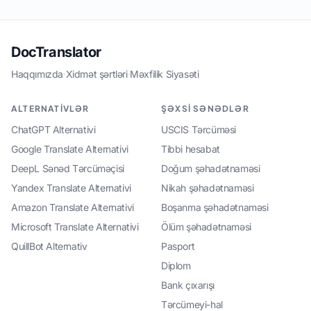
DocTranslator
Haqqımızda
·
Xidmət şərtləri
·
Məxfilik Siyasəti
ALTERNATIVLƏR
ŞƏXSI SƏNƏDLƏR
ChatGPT Alternativi
USCIS Tərcüməsi
Google Translate Alternativi
Tibbi hesabat
DeepL Sənəd Tərcüməçisi
Doğum şəhadətnaməsi
Yandex Translate Alternativi
Nikah şəhadətnaməsi
Amazon Translate Alternativi
Boşanma şəhadətnaməsi
Microsoft Translate Alternativi
Ölüm şəhadətnaməsi
QuillBot Alternativ
Pasport
Diplom
Bank çıxarışı
Tərcümeyi-hal