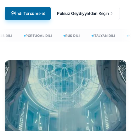
İndi Tərcümə et
Pulsuz Qeydiyyatdan Keçin
B DİLİ
PORTUQAL DİLİ
RUS DİLİ
İTALYAN DİLİ
KO