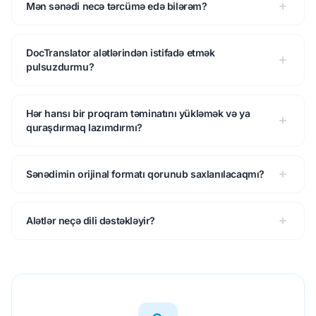
Mən sənədi necə tərcümə edə bilərəm?
DocTranslator alətlərindən istifadə etmək
pulsuzdurmu?
Hər hansı bir proqram təminatını yükləmək və ya
quraşdırmaq lazımdırmı?
Sənədimin orijinal formatı qorunub saxlanılacaqmı?
Alətlər neçə dili dəstəkləyir?