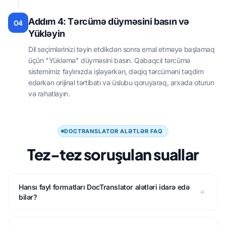
Addım 4: Tərcümə düyməsini basın və
04
Yükləyin
Dil seçimlərinizi təyin etdikdən sonra emal etməyə başlamaq
üçün "Yükləmə" düyməsini basın. Qabaqcıl tərcümə
sistemimiz faylınızda işləyərkən, dəqiq tərcüməni təqdim
edərkən orijinal tərtibatı və üslubu qoruyaraq, arxada oturun
və rahatlayın.
DOCTRANSLATOR ALƏTLƏR FAQ
Tez-tez soruşulan suallar
Hansı fayl formatları DocTranslator alətləri idarə edə
bilər?