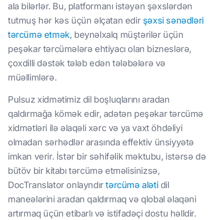
ala bilərlər. Bu, platformanı istəyən şəxslərdən
tutmuş hər kəs üçün əlçatan edir
şəxsi sənədləri
tərcümə etmək
, beynəlxalq müştərilər üçün
peşəkar tərcümələrə ehtiyacı olan bizneslərə,
çoxdilli dəstək tələb edən tələbələrə və
müəllimlərə.
Pulsuz xidmətimiz dil boşluqlarını aradan
qaldırmağa kömək edir, adətən peşəkar tərcümə
xidmətləri ilə əlaqəli xərc və ya vaxt öhdəliyi
olmadan sərhədlər arasında effektiv ünsiyyətə
imkan verir. İstər bir səhifəlik məktubu, istərsə də
bütöv bir kitabı tərcümə etməlisinizsə,
DocTranslator onlayndır
tərcümə aləti
dil
maneələrini aradan qaldırmaq və qlobal əlaqəni
artırmaq üçün etibarlı və istifadəçi dostu həlldir.