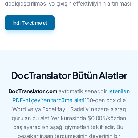
dəqiqləşdirilməsi və çıxışın effektivliyinin artırılması
İndi Tərcümə et
DocTranslator Bütün Alətlər
DocTranslator.com
avtomatik sənəddir
i̇stənilən
PDF-ni çevirən tərcümə aləti
100-dən çox dilə
Word və ya Excel faylı. Sadəliyi nəzərə alaraq
qurulan bu alət Yer kürəsində $0.005/sözdən
başlayaraq ən aşağı qiymətləri təklif edir. Bu,
peşəkar insan tərcüməsinin dəyərinin bir