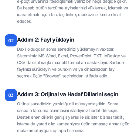
e-poçt ünvanınızı təsdiqləmək yalnız bir neçə dəqiqə çəkir.
Bu hesab bütün tərcümə layihələrinizi yükləmək, izləmək və
idarə etmək üçün fərdiləşdirilmiş mərkəziniz kimi xidmət
edəcək.
Addım 2: Fayl yükləyin
02
Daxil olduqdan sonra sənədinizi yükləməyin vaxtıdır.
Sistemimiz MS Word, Excel, PowerPoint, TXT, InDesign və
CSV daxil olmaqla müxtəlif formatları dəstəkləyir. Sadəcə
faylınızı sürükləyin və buraxın və ya cihazınızdan faylı
seçmək üçün "Browse" seçimindən istifadə edin.
Addım 3: Orijinal və Hədəf Dillərini seçin
03
Orijinal sənədinizin yazıldığı dili müəyyənləşdirin. Sonra
sənədin tərcümə olunmasını istədiyiniz hədəf dili seçin.
Dəstəklənən dillərin geniş siyahısı ilə siz istər biznes təklifi,
istərsə də yaradıcılıq kampaniyası üçün tamaşaçılarınız üçün
mükəmməl uyğunluq tapa bilərsiniz.