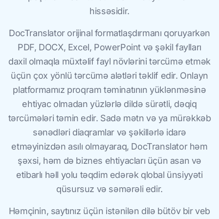
hissəsidir.
DocTranslator orijinal formatlaşdırmanı qoruyarkən
PDF, DOCX, Excel, PowerPoint və şəkil faylları
daxil olmaqla müxtəlif fayl növlərini tərcümə etmək
üçün çox yönlü tərcümə alətləri təklif edir. Onlayn
platformamız proqram təminatının yüklənməsinə
ehtiyac olmadan yüzlərlə dildə sürətli, dəqiq
tərcümələri təmin edir. Sadə mətn və ya mürəkkəb
sənədləri diaqramlar və şəkillərlə idarə
etməyinizdən asılı olmayaraq, DocTranslator həm
şəxsi, həm də biznes ehtiyacları üçün asan və
etibarlı həll yolu təqdim edərək qlobal ünsiyyəti
qüsursuz və səmərəli edir.
Həmçinin, saytınız üçün istənilən dilə bütöv bir veb