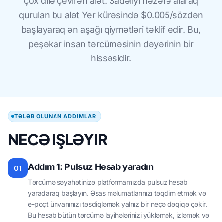
çox dilə çevirən alət. Sadəliyi nəzərə alaraq
qurulan bu alət Yer kürəsində $0.005/sözdən
başlayaraq ən aşağı qiymətləri təklif edir. Bu,
peşəkar insan tərcüməsinin dəyərinin bir
hissəsidir.
TƏLƏB OLUNAN ADDIMLAR
NECƏ IŞLƏYIR
Addım 1: Pulsuz Hesab yaradın
01
Tərcümə səyahətinizə platformamızda pulsuz hesab
yaradaraq başlayın. Əsas məlumatlarınızı təqdim etmək və
e-poçt ünvanınızı təsdiqləmək yalnız bir neçə dəqiqə çəkir.
Bu hesab bütün tərcümə layihələrinizi yükləmək, izləmək və