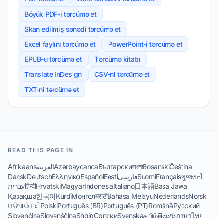
Böyük PDF-i tərcümə et
Skan edilmiş sənədi tərcümə et
Excel faylını tərcümə et
PowerPoint-i tərcümə et
EPUB-u tərcümə et
Tərcümə kitabı
Translate InDesign
CSV-ni tərcümə et
TXT-ni tərcümə et
READ THIS PAGE IN
Afrikaans
العربية
Azərbaycanca
Български
বাংলা
Bosanski
Čeština
Dansk
Deutsch
Ελληνικά
Español
Eesti
فارسی
Suomi
Français
ગુજરાતી
עברית
हिन्दी
Hrvatski
Magyar
Indonesia
Italiano
日本語
Basa Jawa
Қазақша
한국어
Kurdî
Монгол
मराठी
Bahasa Melayu
Nederlands
Norsk
ଓଡିଆ
ਪੰਜਾਬੀ
Polski
Português (BR)
Português (PT)
Română
Русский
Slovenčina
Slovenščina
Shqip
Српски
Svenska
தமிழ்
తెలుగు
ภาษาไทย