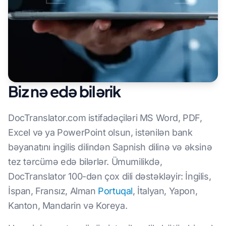
Biz nə edə bilərik
DocTranslator.com istifadəçiləri MS Word, PDF,
Excel və ya PowerPoint olsun, istənilən bank
bəyanatını ingilis dilindən Sapnish dilinə və əksinə
tez tərcümə edə bilərlər. Ümumilikdə,
DocTranslator 100-dən çox dili dəstəkləyir: İngilis,
İspan, Fransız, Alman
Portuqal
, İtalyan, Yapon,
Kanton, Mandarin və Koreya.