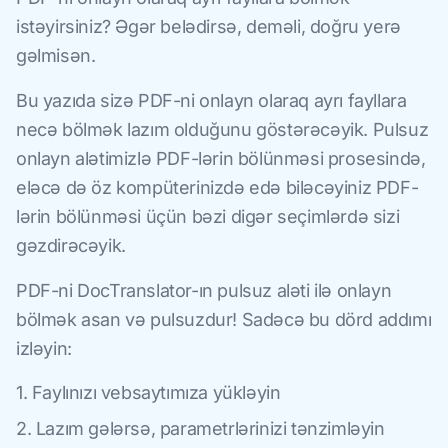
istəyirsiniz? Əgər belədirsə, deməli, doğru yerə
gəlmisən.
Bu yazıda sizə PDF-ni onlayn olaraq ayrı fayllara
necə bölmək lazım olduğunu göstərəcəyik. Pulsuz
onlayn alətimizlə PDF-lərin bölünməsi prosesində,
eləcə də öz kompüterinizdə edə biləcəyiniz PDF-
lərin bölünməsi üçün bəzi digər seçimlərdə sizi
gəzdirəcəyik.
PDF-ni DocTranslator-ın pulsuz aləti ilə onlayn
bölmək asan və pulsuzdur! Sadəcə bu dörd addımı
izləyin:
1. Faylınızı vebsaytımıza yükləyin
2. Lazım gələrsə, parametrlərinizi tənzimləyin