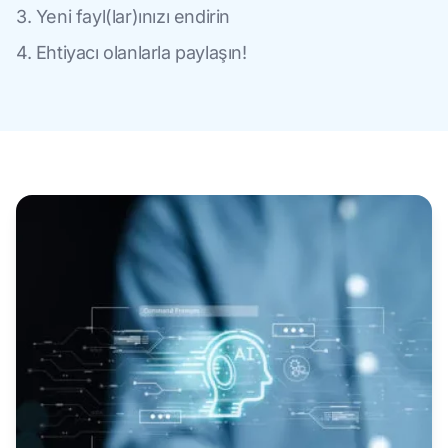
3. Yeni fayl(lar)ınızı endirin
4. Ehtiyacı olanlarla paylaşın!