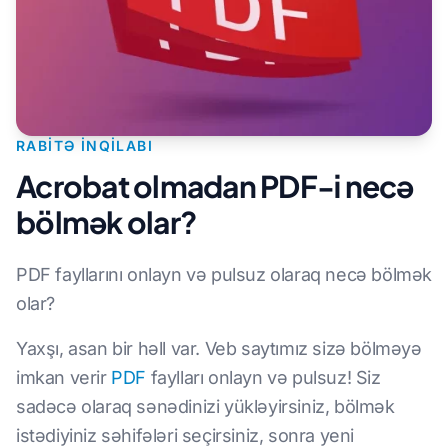
RABITƏ INQILABI
Acrobat olmadan PDF-i necə
bölmək olar?
PDF fayllarını onlayn və pulsuz olaraq necə bölmək
olar?
Yaxşı, asan bir həll var. Veb saytımız sizə bölməyə
imkan verir
PDF
faylları onlayn və pulsuz! Siz
sadəcə olaraq sənədinizi yükləyirsiniz, bölmək
istədiyiniz səhifələri seçirsiniz, sonra yeni