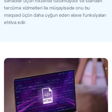
sənədlər üçün nəzərdə tutulmuşdur və standart
tərcümə xidmətləri ilə müqayisədə onu bu
məqsəd üçün daha uyğun edən əlavə funksiyaları
ehtiva edir.