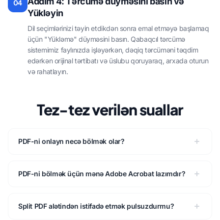
Addım 4: Tərcümə düyməsini basın və
04
Yükləyin
Dil seçimlərinizi təyin etdikdən sonra emal etməyə başlamaq
üçün "Yükləmə" düyməsini basın. Qabaqcıl tərcümə
sistemimiz faylınızda işləyərkən, dəqiq tərcüməni təqdim
edərkən orijinal tərtibatı və üslubu qoruyaraq, arxada oturun
və rahatlayın.
Tez-tez verilən suallar
PDF-ni onlayn necə bölmək olar?
PDF-ni bölmək üçün mənə Adobe Acrobat lazımdır?
Split PDF alətindən istifadə etmək pulsuzdurmu?