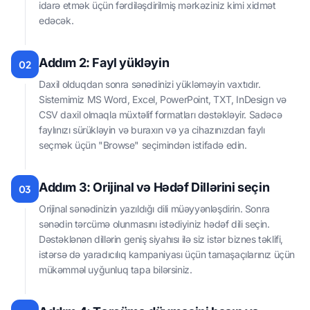
idarə etmək üçün fərdiləşdirilmiş mərkəziniz kimi xidmət
edəcək.
Addım 2: Fayl yükləyin
02
Daxil olduqdan sonra sənədinizi yükləməyin vaxtıdır.
Sistemimiz MS Word, Excel, PowerPoint, TXT, InDesign və
CSV daxil olmaqla müxtəlif formatları dəstəkləyir. Sadəcə
faylınızı sürükləyin və buraxın və ya cihazınızdan faylı
seçmək üçün "Browse" seçimindən istifadə edin.
Addım 3: Orijinal və Hədəf Dillərini seçin
03
Orijinal sənədinizin yazıldığı dili müəyyənləşdirin. Sonra
sənədin tərcümə olunmasını istədiyiniz hədəf dili seçin.
Dəstəklənən dillərin geniş siyahısı ilə siz istər biznes təklifi,
istərsə də yaradıcılıq kampaniyası üçün tamaşaçılarınız üçün
mükəmməl uyğunluq tapa bilərsiniz.