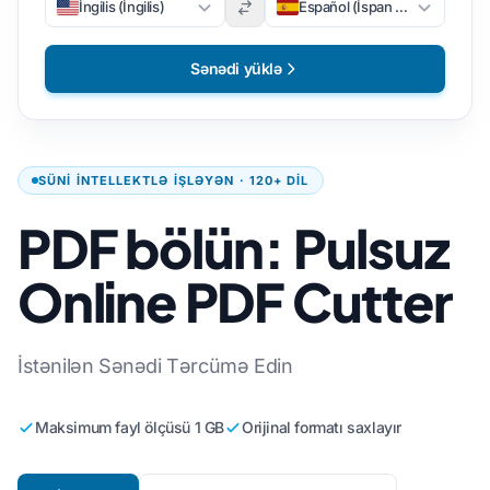
İngilis (İngilis)
Español (İspan dili)
Sənədi yüklə
SÜNI INTELLEKTLƏ IŞLƏYƏN · 120+ DIL
PDF bölün: Pulsuz
Online PDF Cutter
İstənilən Sənədi Tərcümə Edin
Maksimum fayl ölçüsü 1 GB
Orijinal formatı saxlayır