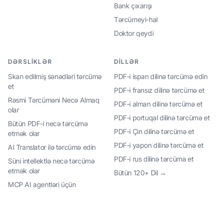
Bank çıxarışı
Tərcümeyi-hal
Doktor qeydi
DƏRSLIKLƏR
DILLƏR
Skan edilmiş sənədləri tərcümə
PDF-i ispan dilinə tərcümə edin
et
PDF-i fransız dilinə tərcümə et
Rəsmi Tərcüməni Necə Almaq
PDF-i alman dilinə tərcümə et
olar
PDF-i portuqal dilinə tərcümə et
Bütün PDF-i necə tərcümə
PDF-i Çin dilinə tərcümə et
etmək olar
PDF-i yapon dilinə tərcümə et
AI Translator ilə tərcümə edin
PDF-i rus dilinə tərcümə et
Süni intellektlə necə tərcümə
etmək olar
Bütün 120+ Dil →
MCP AI agentləri üçün