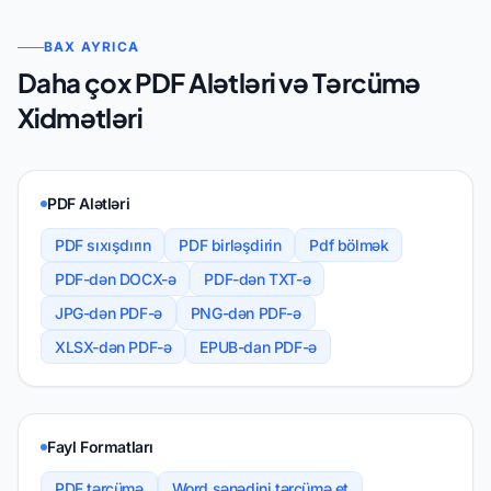
BAX AYRICA
Daha çox PDF Alətləri və Tərcümə
Xidmətləri
PDF Alətləri
PDF sıxışdırın
PDF birləşdirin
Pdf bölmək
PDF-dən DOCX-ə
PDF-dən TXT-ə
JPG-dən PDF-ə
PNG-dən PDF-ə
XLSX-dən PDF-ə
EPUB-dan PDF-ə
Fayl Formatları
PDF tərcümə
Word sənədini tərcümə et