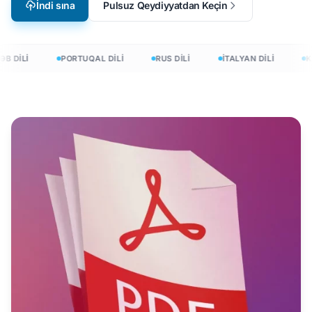
İndi sına
Pulsuz Qeydiyyatdan Keçin
B DİLİ
PORTUQAL DİLİ
RUS DİLİ
İTALYAN DİLİ
KO