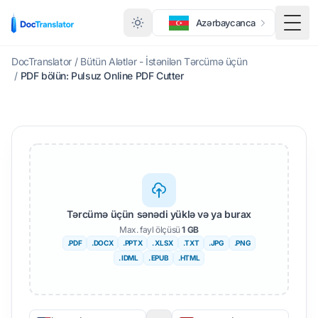
Azərbaycanca
Meny
DocTranslator
/
Bütün Alətlər - İstənilən Tərcümə üçün
/
PDF bölün: Pulsuz Online PDF Cutter
Tərcümə üçün sənədi yüklə və ya burax
Max. fayl ölçüsü
1 GB
.PDF
.DOCX
.PPTX
. XLSX
.TXT
.JPG
.PNG
. IDML
. EPUB
.HTML