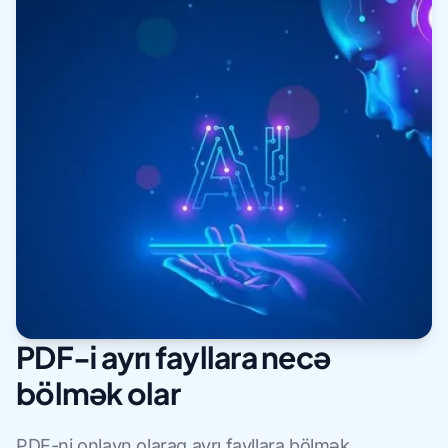
PDF-i ayrı fayllara necə
bölmək olar
PDF-ni onlayn olaraq ayrı fayllara bölmək