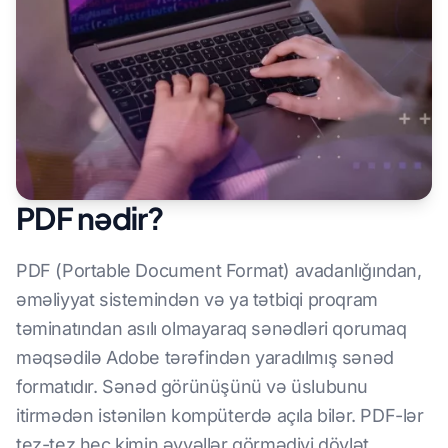
PDF nədir?
PDF (Portable Document Format) avadanlığından,
əməliyyat sistemindən və ya tətbiqi proqram
təminatından asılı olmayaraq sənədləri qorumaq
məqsədilə Adobe tərəfindən yaradılmış sənəd
formatıdır. Sənəd görünüşünü və üslubunu
itirmədən istənilən kompüterdə açıla bilər. PDF-lər
tez-tez heç kimin əvvəllər görmədiyi dövlət