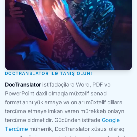
DOCTRANSLATOR ILƏ TANIŞ OLUN!
DocTranslator
i̇stifadəçilərə Word, PDF və
PowerPoint daxil olmaqla müxtəlif sənəd
formatlarını yükləməyə və onları müxtəlif dillərə
tərcümə etməyə imkan verən mürəkkəb onlayn
tərcümə xidmətidir. Gücündən istifadə
Google
Tərcümə
mühərrik, DocTranslator xüsusi olaraq