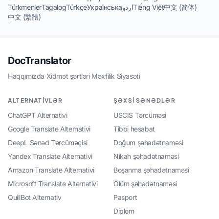
Türkmenler
Tagalog
Türkçe
Українська
اردو
Tiếng Việt
中文 (简体)
中文 (繁體)
DocTranslator
Haqqımızda
·
Xidmət şərtləri
·
Məxfilik Siyasəti
ALTERNATIVLƏR
ŞƏXSI SƏNƏDLƏR
ChatGPT Alternativi
USCIS Tərcüməsi
Google Translate Alternativi
Tibbi hesabat
DeepL Sənəd Tərcüməçisi
Doğum şəhadətnaməsi
Yandex Translate Alternativi
Nikah şəhadətnaməsi
Amazon Translate Alternativi
Boşanma şəhadətnaməsi
Microsoft Translate Alternativi
Ölüm şəhadətnaməsi
QuillBot Alternativ
Pasport
Diplom