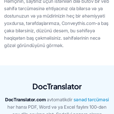
Həmçinin, saytınız üçün istənilən dilə bütöv bir veb
səhifə tərcüməsinə ehtiyacınız ola bilərsə və ya
dostunuzun və ya müdirinizin heç bir əhəmiyyəti
yoxdursa, tərəfdaşlarımıza, Conveythis.com-a baş
çəkə bilərsiniz, düzünü desəm, bu səhifəyə
həqiqətən baş çəkməlisiniz. səhifələrinin necə
gözəl göründüyünü görmək.
DocTranslator
DocTranslator.com
avtomatikdir
sənəd tərcüməsi
hər hansı PDF, Word və ya Excel faylını 100-dən