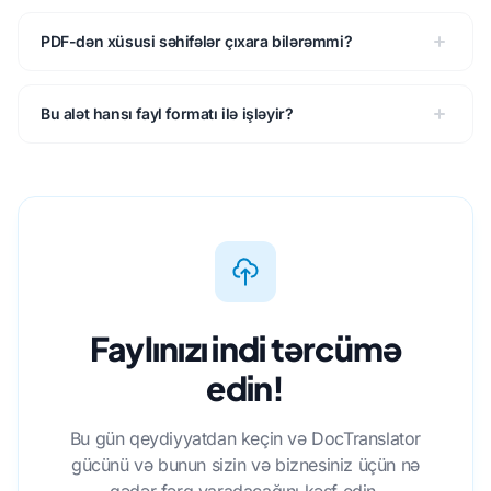
PDF-dən xüsusi səhifələr çıxara bilərəmmi?
Bu alət hansı fayl formatı ilə işləyir?
Faylınızı indi tərcümə
edin!
Bu gün qeydiyyatdan keçin və DocTranslator
gücünü və bunun sizin və biznesiniz üçün nə