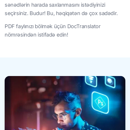
sənədlərin harada saxlanmasını istədiyinizi
seçirsiniz. Budur! Bu, həqiqətən də çox sadədir.
PDF faylınızı bölmək üçün DocTranslator
nömrəsindən istifadə edin!