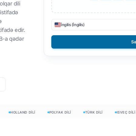
lqar dili
DOCX-dən TXT-ə
Filippin
istifadə
ə
EPUB-dan PDF-ə
Fin
İngilis (İngilis)
ifadə edir.
Bolqar
GB-a qədər
Sə
Macar
Zulu
Yoruba
Bütün 120+ Dil →
Pulsuz başlayın
Pulsuz başlayın
HOLLAND DİLİ
POLYAK DİLİ
TÜRK DİLİ
ISVEÇ DİLİ