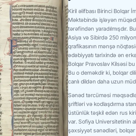
Kiril əlifbası Birinci Bolqa
Məktəbində işləyən müqəddə
tərəfindən yaradılmışdır. B
Asiya və Sibirdə 250 milyond
qrafikasının mənşə nöqtəsidi
ədəbiyyatı tarixində ən erk
Bolqar Pravoslav Kilsəsi bu
Bu o deməkdir ki, bolqar dil
canlı dildən daha uzun müddə
Sənəd tərcüməsi məqsədləri 
şriftləri və kodlaşdırma sta
üstünlük təşkil edən rus kir
var. Sofiya Universitetinin a
şəxsiyyət sənədləri, bolqar 