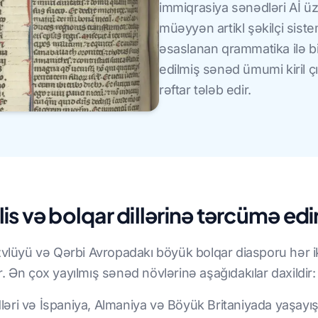
immiqrasiya sənədləri Aİ üz
müəyyən artikl şəkilçi sistem
əsaslanan qrammatika ilə bi
edilmiş sənəd ümumi kiril ç
rəftar tələb edir.
lis və bolqar dillərinə tərcümə edi
zvlüyü və Qərbi Avropadakı böyük bolqar diasporu hər i
. Ən çox yayılmış sənəd növlərinə aşağıdakılar daxildir:
dləri və İspaniya, Almaniya və Böyük Britaniyada yaşayı