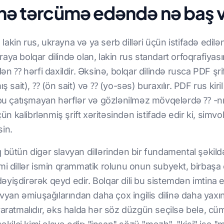
inə tərcümə edəndə nə baş v
ır, lakin rus, ukrayna və ya serb dilləri üçün istifadə edilən 
 Buraya bolqar dilində olan, lakin rus standart orfoqrafi
dən ⁇ hərfi daxildir. Əksinə, bolqar dilində rusca PDF şri
 sait), ⁇ (ön sait) və ⁇ (yo-səs) buraxılır. PDF rus kiril şr
 bu çatışmayan hərflər və gözlənilməz mövqelərdə ⁇ -nı
üçün kalibrlənmiş şrift xəritəsindən istifadə edir ki, si
sin.
 bütün digər slavyan dillərindən bir fundamental şəkild
mi dillər ismin qrammatik rolunu onun subyekt, birbaşa 
yişdirərək qeyd edir. Bolqar dili bu sistemdən imtina e
avyan əmiuşağılarından daha çox ingilis dilinə daha yaxı
yaratmalıdır, əks halda hər söz düzgün seçilsə belə, cü