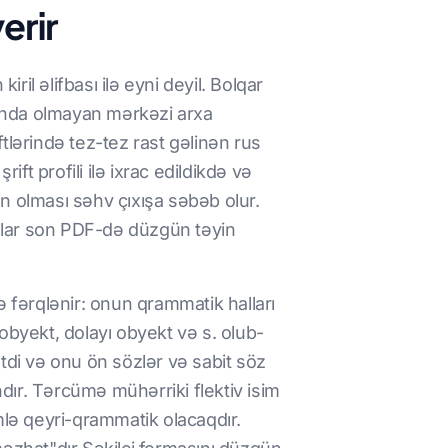
erir
kiril əlifbası ilə eyni deyil. Bolqar
yasında olmayan mərkəzi arxa
ftlərində tez-tez rast gəlinən rus
ift profili ilə ixrac edildikdə və
n olması səhv çıxışa səbəb olur.
mvollar son PDF-də düzgün təyin
ə fərqlənir: onun qrammatik halları
obyekt, dolayı obyekt və s. olub-
tdi və onu ön sözlər və sabit söz
ndır. Tərcümə mühərriki flektiv isim
mlə qeyri-qrammatik olacaqdır.