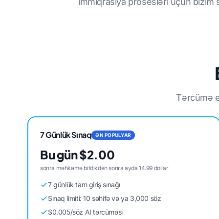
immiqrasiya prosesləri üçün bizim
Tərcümə eh
7 Günlük Sınaq
ƏN POPULYAR
Bu gün $2.00
sonra məhkəmə bitdikdən sonra ayda 14.99 dollar
7 günlük tam giriş sınağı
Sınaq limiti: 10 səhifə və ya 3,000 söz
$0.005/söz AI tərcüməsi