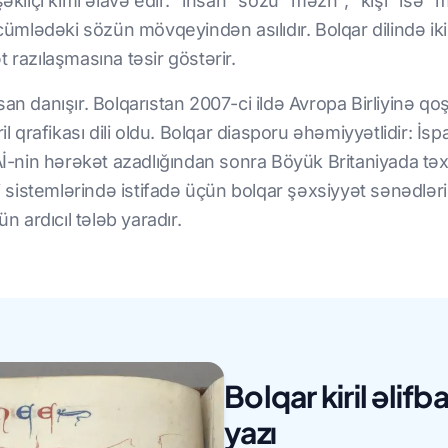
şəkilçi kimi əlavə edir: "insan" sözü "məzh", "kişi" isə 
lədəki sözün mövqeyindən asılıdır. Bolqar dilində iki 
 razılaşmasına təsir göstərir.
n danışır. Bolqarıstan 2007-ci ildə Avropa Birliyinə qoşu
ril qrafikası dili oldu. Bolqar diasporu əhəmiyyətlidir: 
-nin hərəkət azadlığından sonra Böyük Britaniyada təx
ati sistemlərində istifadə üçün bolqar şəxsiyyət sənədlə
n ardıcıl tələb yaradır.
Bolqar kiril əlifb
yazı