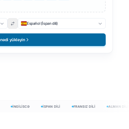
Español (İspan dili)
nədi yükləyin
İNGİLİSCƏ
İSPAN DİLİ
FRANSIZ DİLİ
ALMAN DİLİ