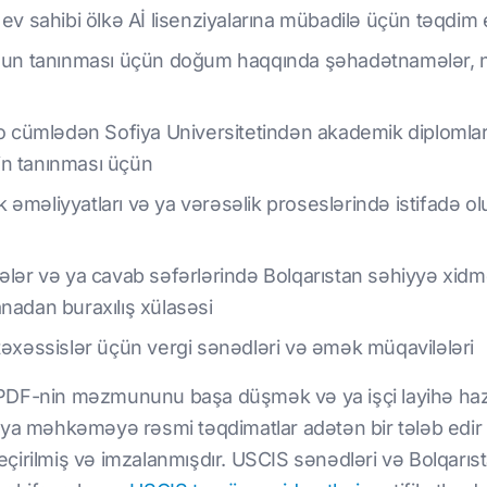
 ev sahibi ölkə Aİ lisenziyalarına mübadilə üçün təqdim 
tusun tanınması üçün doğum haqqında şəhadətnamələr,
 o cümlədən Sofiya Universitetindən akademik diplomlar 
in tanınması üçün
əməliyyatları və ya vərəsəlik proseslərində istifadə ol
ələr və ya cavab səfərlərində Bolqarıstan səhiyyə xidmə
nadan buraxılış xülasəsi
təxəssislər üçün vergi sənədləri və əmək müqavilələri
li PDF-nin məzmununu başa düşmək və ya işçi layihə hazı
 ya məhkəməyə rəsmi təqdimatlar adətən bir tələb edir
irilmiş və imzalanmışdır. USCIS sənədləri və Bolqarıst