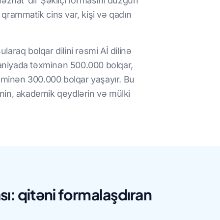
"məzhat"dır Şəkilçi formasını düzgün
qrammatik cins var, kişi və qadın
laraq bolqar dilini rəsmi Aİ dilinə
İspaniyada təxminən 500.000 bolqar,
minən 300.000 bolqar yaşayır. Bu
rinin, akademik qeydlərin və mülki
ası: qitəni formalaşdıran