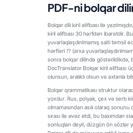
PDF-ni bolqar dil
Bolqar dili kiril əlifbası ilə yazılmışd
kiril əlifbası 30 hərfdən ibarətdir.
yuvarlaqlaşdırılmamış saiti təmsil e
hərfləri ⁇ (arxa yuvarlaqlaşdırılmamış
sonra bolqar dilində göstərildikdə,
DocTranslator Bolqar kiril əlifbası 
olunsun, aralıklı olsun və axtarıla bil
Bolqar qrammatikası struktur olaraq
yoxdur. Rus, polyak, çex və serb ki
olmamasından asılı olaraq sonunu də
sırası ilə əvəz etdi, bu baxımdan sl
sonluqları deyil, düzgün ön sözlər 