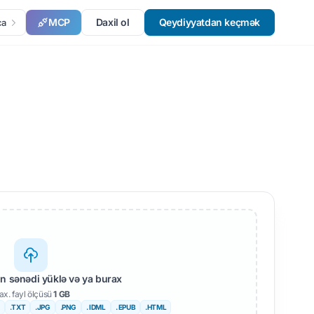
MCP
Daxil ol
Qeydiyyatdan keçmək
ca
 sənədi yüklə və ya burax
x. fayl ölçüsü
1 GB
.TXT
.JPG
.PNG
. IDML
. EPUB
.HTML