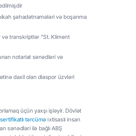
edilmişdir
 nikah şəhadətnamələri və boşanma
və transkriptlər "St. Kliment
unan notariat sənədləri və
tinə daxil olan diaspor üzvləri
rlamaq üçün yaxşı işləyir. Dövlət
sertifikatlı tərcümə
i̇xtisaslı insan
an sənədləri ilə bağlı ABŞ