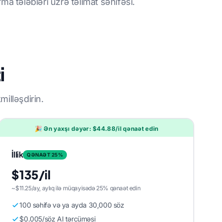
rma tələbləri üzrə təlimat səhifəsi.
i
illəşdirin.
🎉 Ən yaxşı dəyər: $44.88/il qənaət edin
İllik
QƏNAƏT 25%
$135/il
~$11.25/ay, aylıq ilə müqayisədə 25% qənaət edin
100 səhifə və ya ayda 30,000 söz
$0.005/söz AI tərcüməsi