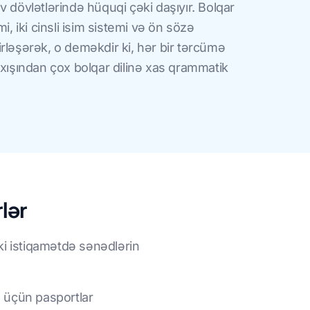
v dövlətlərində hüquqi çəki daşıyır. Bolqar
i, iki cinsli isim sistemi və ön sözə
rləşərək, o deməkdir ki, hər bir tərcümə
ıxışından çox bolqar dilinə xas qrammatik
rlər
ki istiqamətdə sənədlərin
ş üçün pasportlar