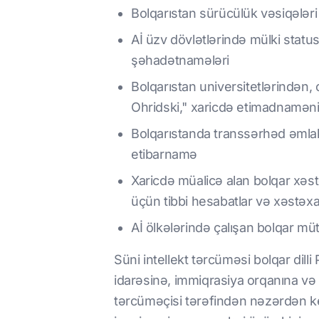
Bolqarıstan sürücülük vəsiqələri
Aİ üzv dövlətlərində mülki sta
şəhadətnamələri
Bolqarıstan universitetlərindən,
Ohridski," xaricdə etimadnamən
Bolqarıstanda transsərhəd əmlak 
etibarnamə
Xaricdə müalicə alan bolqar xəst
üçün tibbi hesabatlar və xəstəxa
Aİ ölkələrində çalışan bolqar mü
Süni intellekt tərcüməsi bolqar dil
idarəsinə, immiqrasiya orqanına və
tərcüməçisi tərəfindən nəzərdən keç