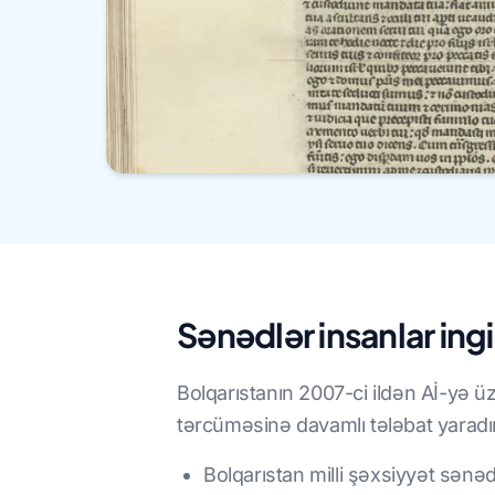
Sənədlər insanlar ingi
Bolqarıstanın 2007-ci ildən Aİ-yə ü
tərcüməsinə davamlı tələbat yaradır
Bolqarıstan milli şəxsiyyət sənə