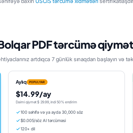
 səhifəyə baxın
USCIS tərcümə xidmətləri
sertifikatlaşdı
Bolqar PDF tərcümə qiymət
tiyaclarınız artdıqca 7 günlük sınaqdan başlayın və təkm
Aylıq
POPULYAR
$14.99/ay
Daimi qiymət $ 29.99, indi 50% endirim
100 səhifə və ya ayda 30,000 söz
$0.005/söz AI tərcüməsi
120+ dil