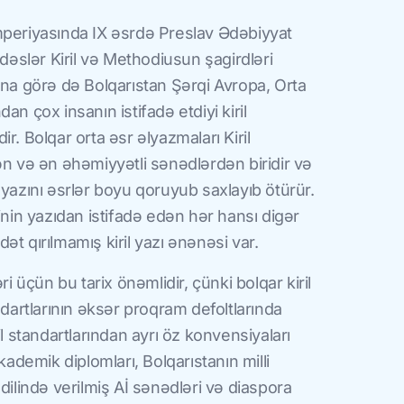
r İmperiyasında IX əsrdə Preslav Ədəbiyyat
slər Kiril və Methodiusun şagirdləri
una görə də Bolqarıstan Şərqi Avropa, Orta
an çox insanın istifadə etdiyi kiril
r. Bolqar orta əsr əlyazmaları Kiril
ən və ən əhəmiyyətli sənədlərdən biridir və
 yazını əsrlər boyu qoruyub saxlayıb ötürür.
inin yazıdan istifadə edən hər hansı digər
t qırılmamış kiril yazı ənənəsi var.
üçün bu tarix önəmlidir, çünki bolqar kiril
ndartlarının əksər proqram defoltlarında
il standartlarından ayrı öz konvensiyaları
kademik diplomları, Bolqarıstanın milli
dilində verilmiş Aİ sənədləri və diaspora