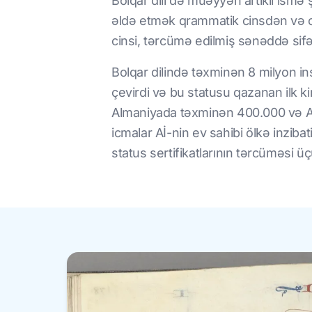
Bolqar dili də müəyyən artikli ismə 
əldə etmək qrammatik cinsdən və cüm
cinsi, tərcümə edilmiş sənəddə sifət
Bolqar dilində təxminən 8 milyon insa
çevirdi və bu statusu qazanan ilk ki
Almaniyada təxminən 400.000 və Aİ
icmalar Aİ-nin ev sahibi ölkə inzib
status sertifikatlarının tərcüməsi üçü