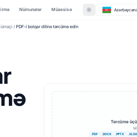
dirmə
Nümunələr
Müəssisə
Azərbaycan
cüməçi
/
PDF-i bolqar dilinə tərcümə edin
FORMATA GÖRƏ ÇEVIRMƏ
LƏR
DAHA ÇOX DIL
PDF-dən DOCX-ə
Afrikalı
ar
PDF-dən TXT-ə
Isveçli
InDesign-dan PDF-ə
Ivrit
ümə
XLSX-dən PDF-ə
Serb
TXT-dən XLSX-ə
Sloven
JPG-dən PDF-ə
Suahili
Tərcümə üçün
JPEG-dən PDF-ə
Amhar
Ma
.PDF
.DOCX
.PPTX
. XLSX
PNG-dən PDF-ə
Alban