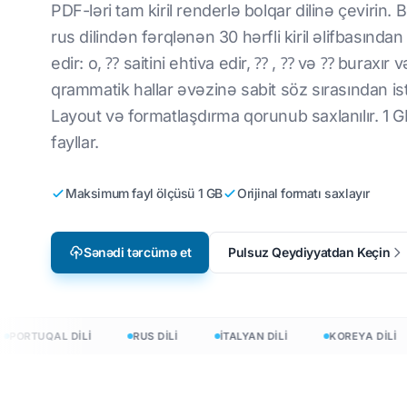
PDF-ləri tam kiril renderlə bolqar dilinə çevirin. Bo
deo Oyun Lokallaşdırılması
CSV fayllarını tərcümə edin
İngilisdən Koreyaya
Vyetnamlı
rus dilindən fərqlənən 30 hərfli kiril əlifbasından 
edir: o, ⁇ saitini ehtiva edir, ⁇ , ⁇ və ⁇ buraxır v
Learning
JSON-u tərcümə edin
İngilisdən ərəbə
Italyan
qrammatik hallar əvəzinə sabit söz sırasından ist
HTML Tərcüməçi
İngilis-Türk
Polyak
Layout və formatlaşdırma qorunub saxlanılır. 1 
InDesign Word Sayı
İngilisdən İndoneziyaya
Ukraynalı
fayllar.
.DOCX Söz Sayğacı
İngilisdən Hind
Latın
Maksimum fayl ölçüsü 1 GB
Orijinal formatı saxlayır
Excel fayl sayı
İngilisdən Urduya
çex
PowerPoint sözlərinin sayı
Irland
Sənədi tərcümə et
Pulsuz Qeydiyyatdan Keçin
Hmong
 tərcümə edin
ORTUQAL DİLİ
RUS DİLİ
İTALYAN DİLİ
KOREYA DİLİ