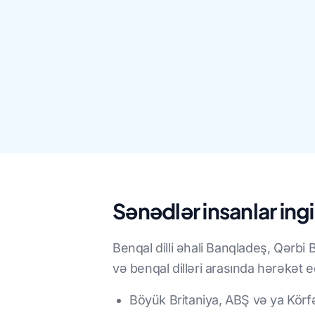
Sənədlər insanlar ingi
Benqal dilli əhali Banqladeş, Qərbi 
və benqal dilləri arasında hərəkət e
Böyük Britaniya, ABŞ və ya Körf