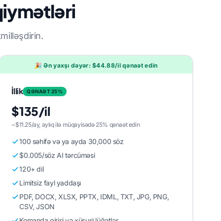
qiymətləri
illəşdirin.
🎉 Ən yaxşı dəyər: $44.88/il qənaət edin
İllik
QƏNAƏT 25%
$135/il
~$11.25/ay, aylıq ilə müqayisədə 25% qənaət edin
100 səhifə və ya ayda 30,000 söz
$0.005/söz AI tərcüməsi
120+ dil
Limitsiz fayl yaddaşı
PDF, DOCX, XLSX, PPTX, IDML, TXT, JPG, PNG,
CSV, JSON
Komanda girişi və xüsusi lüğətlər