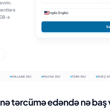
virin.
DOCX-dən TXT-ə
Filippin
qmentlərə
İngilis (İngilis)
 GB-a
EPUB-dan PDF-ə
Fin
Sə
Bolqar
Macar
Zulu
Yoruba
Bütün 120+ Dil →
HOLLAND DİLİ
POLYAK DİLİ
TÜRK DİLİ
ISVEÇ DİLİ
Pulsuz başlayın
Pulsuz başlayın
inə tərcümə edəndə nə baş v