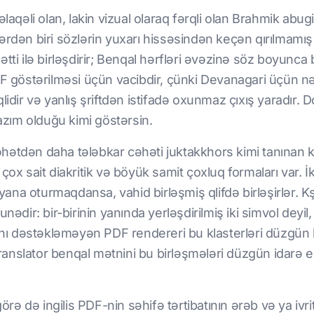
əlaqəli olan, lakin vizual olaraq fərqli olan Brahmik abu
lərdən biri sözlərin yuxarı hissəsindən keçən qırılmamı
tti ilə birləşdirir; Benqal hərfləri əvəzinə söz boyunca
DF göstərilməsi üçün vacibdir, çünki Devanagari üçün nəz
lidir və yanlış şriftdən istifadə oxunmaz çıxış yaradır.
t lazım olduğu kimi göstərsin.
hətdən daha tələbkar cəhəti juktakkhors kimi tanınan 
çox sait diakritik və böyük samit çoxluq formaları var. İ
na oturmaqdansa, vahid birləşmiş qlifdə birləşirlər. K
ədir: bir-birinin yanında yerləşdirilmiş iki simvol deyil, 
 dəstəkləməyən PDF rendereri bu klasterləri düzgün bi
anslator benqal mətnini bu birləşmələri düzgün idarə 
görə də ingilis PDF-nin səhifə tərtibatının ərəb və ya ivri