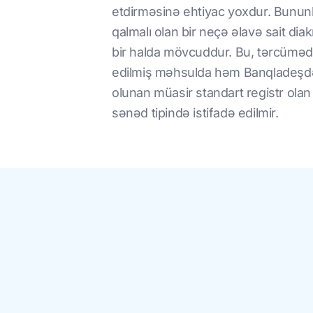
etdirməsinə ehtiyac yoxdur. Bununla 
qalmalı olan bir neçə əlavə sait diak
bir halda mövcuddur. Bu, tərcümədə
edilmiş məhsulda həm Banqladeşdə,
olunan müasir standart registr olan
sənəd tipində istifadə edilmir.