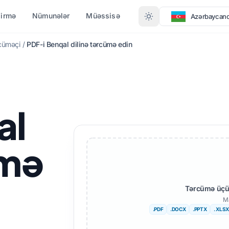
dirmə
Nümunələr
Müəssisə
Azərbaycan
cüməçi
/
PDF-i Benqal dilinə tərcümə edin
FORMATA GÖRƏ ÇEVIRMƏ
LƏR
DAHA ÇOX DIL
PDF-dən DOCX-ə
Afrikalı
al
PDF-dən TXT-ə
Isveçli
InDesign-dan PDF-ə
Ivrit
ümə
XLSX-dən PDF-ə
Serb
TXT-dən XLSX-ə
Sloven
Tərcümə üçün
JPG-dən PDF-ə
Suahili
Ma
JPEG-dən PDF-ə
Amhar
.PDF
.DOCX
.PPTX
. XLSX
PNG-dən PDF-ə
Alban