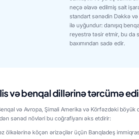
neçə əlavə edilmiş sait işar
standart sənədin Dəkkə və
ilə uyğundur: danışıq benqal 
reyestrə təsir etmir, bu da
baxımından sadə edir.
lis və benqal dillərinə tərcümə edi
Benqal və Avropa, Şimali Amerika və Körfəzdəki böyük dia
dən sənəd növləri bu coğrafiyanı əks etdirir:
əz ölkələrinə köçən ərizəçilər üçün Banqladeş immiqras