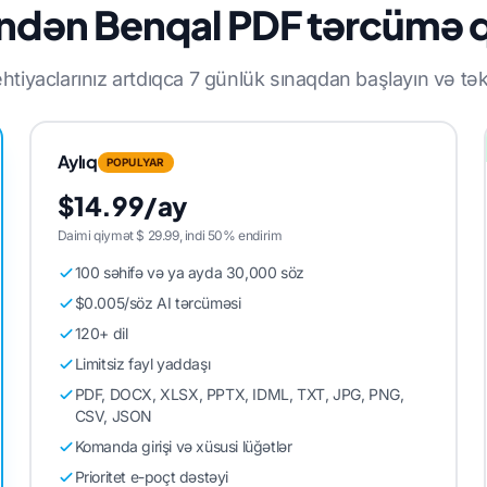
ilindən Benqal PDF tərcümə 
tiyaclarınız artdıqca 7 günlük sınaqdan başlayın və təkm
Aylıq
POPULYAR
$14.99/ay
Daimi qiymət $ 29.99, indi 50% endirim
100 səhifə və ya ayda 30,000 söz
$0.005/söz AI tərcüməsi
120+ dil
Limitsiz fayl yaddaşı
PDF, DOCX, XLSX, PPTX, IDML, TXT, JPG, PNG,
CSV, JSON
Komanda girişi və xüsusi lüğətlər
Prioritet e-poçt dəstəyi