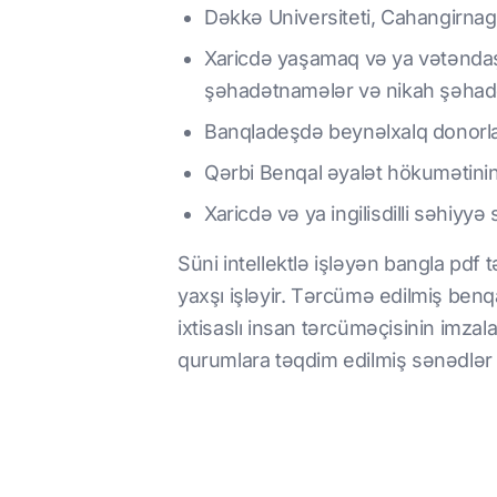
Dəkkə Universiteti, Cahangirnagar
Xaricdə yaşamaq və ya vətəndaş
şəhadətnamələr və nikah şəhad
Banqladeşdə beynəlxalq donorlar 
Qərbi Benqal əyalət hökumətinin
Xaricdə və ya ingilisdilli səhiyy
Süni intellektlə işləyən bangla pdf
yaxşı işləyir. Tərcümə edilmiş benq
ixtisaslı insan tərcüməçisinin imzala
qurumlara təqdim edilmiş sənədlər