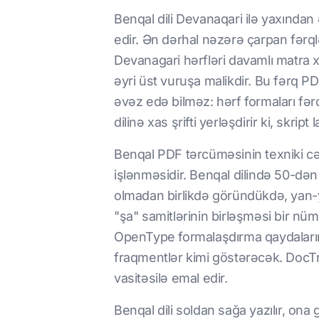
Benqal dili Devanaqari ilə yaxından 
edir. Ən dərhal nəzərə çarpan fərq
Devanagari hərfləri davamlı matra xə
əyri üst vuruşa malikdir. Bu fərq P
əvəz edə bilməz: hərf formaları fərq
dilinə xas şrifti yerləşdirir ki, skrip
Benqal PDF tərcüməsinin texniki cə
işlənməsidir. Benqal dilində 50-dən 
olmadan birlikdə göründükdə, yan-ya
"şa" samitlərinin birləşməsi bir nümun
OpenType formalaşdırma qaydalarını
fraqmentlər kimi göstərəcək. DocTr
vasitəsilə emal edir.
Benqal dili soldan sağa yazılır, ona 