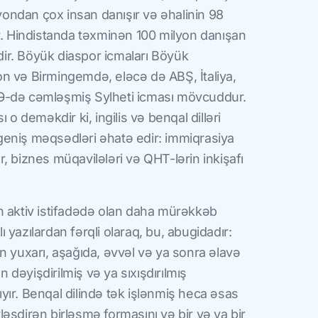
lyondan çox insan danışır və əhalinin 98
r. Hindistanda təxminən 100 milyon danışan
idir. Böyük diaspor icmaları Böyük
n və Birmingemdə, eləcə də ABŞ, İtaliya,
Ə-də cəmləşmiş Sylheti icması mövcuddur.
 o deməkdir ki, ingilis və benqal dilləri
eniş məqsədləri əhatə edir: immiqrasiya
, biznes müqavilələri və QHT-lərin inkişafı
n aktiv istifadədə olan daha mürəkkəb
lı yazılardan fərqli olaraq, bu, abugidadır:
n yuxarı, aşağıda, əvvəl və ya sonra əlavə
ən dəyişdirilmiş və ya sıxışdırılmış
ır. Benqal dilində tək işlənmiş heca əsas
irləşdirən birləşmə formasını və bir və ya bir