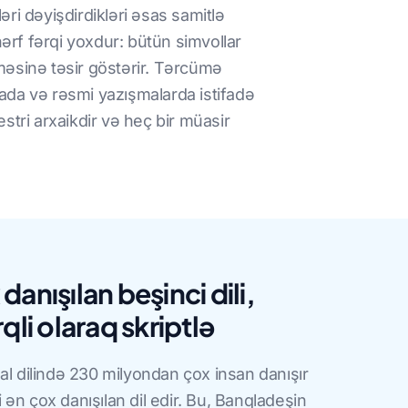
əri dəyişdirdikləri əsas samitlə
 hərf fərqi yoxdur: bütün simvollar
məsinə təsir göstərir. Tərcümə
da və rəsmi yazışmalarda istifadə
stri arxaikdir və heç bir müasir
anışılan beşinci dili,
qli olaraq skriptlə
al dilində 230 milyondan çox insan danışır
ən çox danışılan dil edir. Bu, Banqladeşin