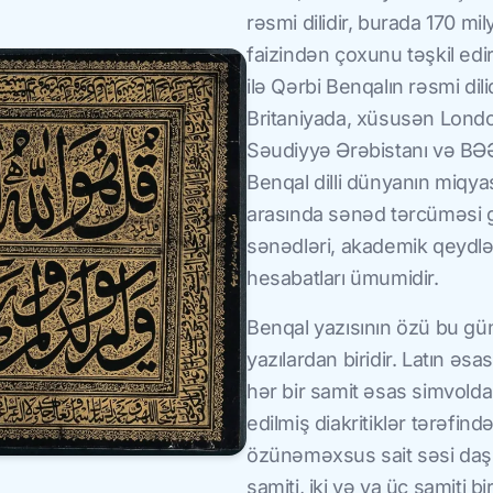
rəsmi dilidir, burada 170 mi
faizindən çoxunu təşkil edi
ilə Qərbi Benqalın rəsmi dil
Britaniyada, xüsusən Londo
Səudiyyə Ərəbistanı və BƏ
Benqal dilli dünyanın miqyası
arasında sənəd tərcüməsi g
sənədləri, akademik qeydlər
hesabatları ümumidir.
Benqal yazısının özü bu gü
yazılardan biridir. Latın əsas
hər bir samit əsas simvolda
edilmiş diakritiklər tərəfind
özünəməxsus sait səsi daşıy
samiti, iki və ya üç samiti b