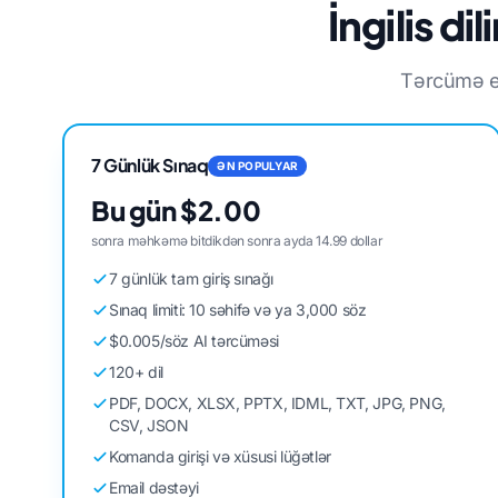
İngilis d
Tərcümə eh
7 Günlük Sınaq
ƏN POPULYAR
Bu gün $2.00
sonra məhkəmə bitdikdən sonra ayda 14.99 dollar
7 günlük tam giriş sınağı
Sınaq limiti: 10 səhifə və ya 3,000 söz
$0.005/söz AI tərcüməsi
120+ dil
PDF, DOCX, XLSX, PPTX, IDML, TXT, JPG, PNG,
CSV, JSON
Komanda girişi və xüsusi lüğətlər
Email dəstəyi