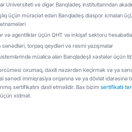
 Universiteti və digər Banqladeş institutlarından akadem
lıq üçün müraciət edən Banqladeş diaspor icmaları ü
ətnamələri
və agentliklər üçün QHT və inkişaf sektoru hesabatları
 sənədləri, torpaq qeydləri və rəsmi yazışmalar
ə sistemlərində müalicə alan Banqladeşli xəstələr üçün t
 tərcüməsi oxumaq, daxili nəzərdən keçirmək və ya sənə
al sənədi immiqrasiya orqanına və ya dövlət idarəsinə 
nmış sertifikatını daxil etməlidir. Bax bizim
sertifikatlı t
 üçün xidmət.