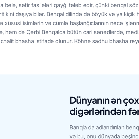
belə, sətir fasilələri qayğı tələb edir, çünki benqal sözl
ritikini daşıya bilər. Benqal dilində də böyük və ya kiçik
 xüsusi isimlərin və cümlə başlanğıclarının necə işlən
 həm də Qərbi Benqalda bütün cari sənədlərdə, media
 chalit bhasha istifadə olunur. Köhnə sadhu bhasha reye
Dünyanın ən çox d
digərlərindən fər
Banqla da adlandırılan benq
və bu, onu dünyada beşinci 