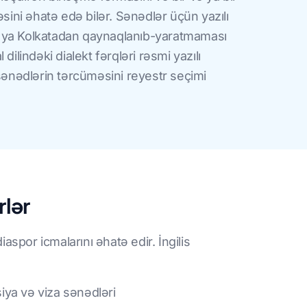
əsini əhatə edə bilər. Sənədlər üçün yazılı
 ya Kolkatadan qaynaqlanıb-yaratmaması
dilindəki dialekt fərqləri rəsmi yazılı
 sənədlərin tərcüməsini reyestr seçimi
rlər
spor icmalarını əhatə edir. İngilis
iya və viza sənədləri