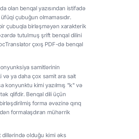
gida olan benqal yazısından istifadə
ş üfüqi çubuğun olmamasıdır.
 bir çubuqla birləşməyən xarakterik
ərdə tutulmuş şrift benqal dilini
 DocTranslator çıxış PDF-də benqal
konyunksiya samitlərinin
ki və ya daha çox samit ara sait
şa konyunktu kimi yazılmış "k" və
tək qlifdir. Benqal dili üçün
rləşdirilmiş forma əvəzinə qırıq
edən formalaşdıran mühərrik
t dillərində olduğu kimi əks