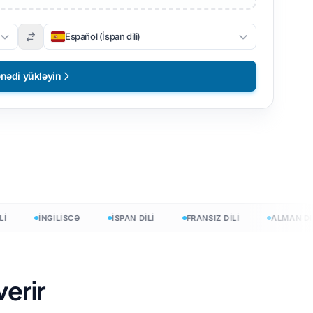
Español (İspan dili)
nədi yükləyin
İNGİLİSCƏ
İSPAN DİLİ
FRANSIZ DİLİ
ALMAN DİLİ
erir