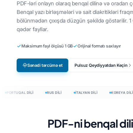
PDF-ləri onlayn olaraq benqal dilinə və oradan çe
deo Oyun Lokallaşdırılması
CSV fayllarını tərcümə edin
İngilisdən Koreyaya
Vyetnamlı
Benqal yazı birləşmələri və sait diakritikləri fra
bölünmədən çıxışda düzgün şəkildə göstərilir. 1
Learning
JSON-u tərcümə edin
İngilisdən ərəbə
Italyan
qədər fayllar.
HTML Tərcüməçi
İngilis-Türk
Polyak
InDesign Word Sayı
İngilisdən İndoneziyaya
Ukraynalı
Maksimum fayl ölçüsü 1 GB
Orijinal formatı saxlayır
.DOCX Söz Sayğacı
İngilisdən Hind
Latın
Sənədi tərcümə et
Pulsuz Qeydiyyatdan Keçin
Excel fayl sayı
İngilisdən Urduya
çex
PowerPoint sözlərinin sayı
Irland
Hmong
PORTUQAL DİLİ
RUS DİLİ
İTALYAN DİLİ
KOREYA DİLİ
 tərcümə edin
PDF-ni benqal dil