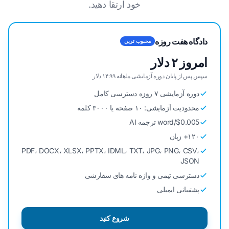
خود ارتقا دهید.
دادگاه هفت روزه
محبوب ترین
امروز ۲ دلار
سپس پس از پایان دوره آزمایشی ماهانه ۱۴.۹۹ دلار
دوره آزمایشی ۷ روزه دسترسی کامل
محدودیت آزمایشی: ۱۰ صفحه یا ۳۰۰۰ کلمه
$0.005/word ترجمه AI
۱۲۰+ زبان
PDF، DOCX، XLSX، PPTX، IDML، TXT، JPG، PNG، CSV،
JSON
دسترسی تیمی و واژه نامه های سفارشی
پشتیبانی ایمیلی
شروع کنید