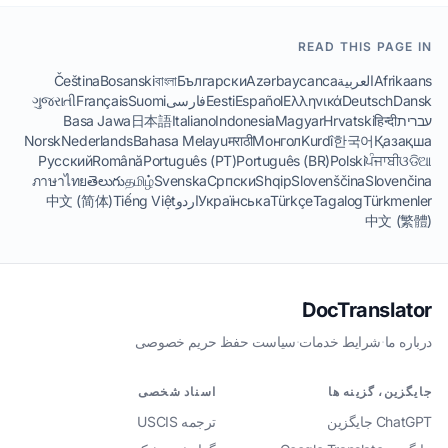
READ THIS PAGE IN
Afrikaans
العربية
Azərbaycanca
Български
বাংলা
Bosanski
Čeština
Dansk
Deutsch
Ελληνικά
Español
Eesti
فارسی
Suomi
Français
ગુજરાતી
עברית
हिन्दी
Hrvatski
Magyar
Indonesia
Italiano
日本語
Basa Jawa
Norsk
Nederlands
Bahasa Melayu
मराठी
Монгол
Kurdî
한국어
Қазақша
Русский
Română
Português (PT)
Português (BR)
Polski
ਪੰਜਾਬੀ
ଓଡିଆ
ภาษาไทย
తెలుగు
தமிழ்
Svenska
Српски
Shqip
Slovenščina
Slovenčina
Türkmenler
Tagalog
Türkçe
Українська
اردو
Tiếng Việt
中文 (简体)
中文 (繁體)
DocTranslator
درباره ما
·
شرایط خدمات
·
سیاست حفظ حریم خصوصی
جایگزین، گزینه ها
اسناد شخصی
ChatGPT جایگزین
ترجمه USCIS