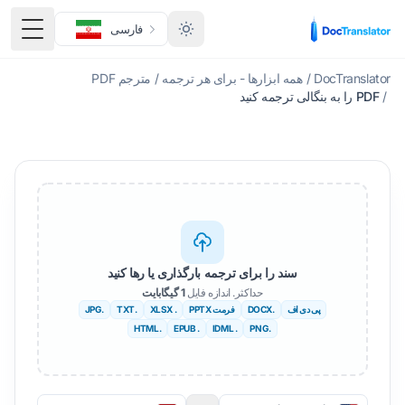
فارسی
منوی 
DocTranslator
/
همه ابزارها - برای هر ترجمه
/
مترجم PDF
/
PDF را به بنگالی ترجمه کنید
سند را برای ترجمه بارگذاری یا رها کنید
حداکثر. اندازه فایل
1 گیگابایت
پی دی اف
.DOCX
فرمت PPTX
. XLSX
.TXT
.JPG
.HTML
. EPUB
. IDML
.PNG