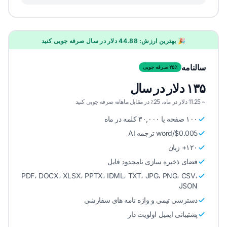
🎉 بهترین ارزش: 44.88 دلار در سال صرفه جویی کنید
سالنامه
۲۵٪ صرفه جویی
۱۳۵ دلار در سال
~ 11.25 دلار در ماه، 25٪ در مقابل ماهانه صرفه جویی کنید
۱۰۰ صفحه یا ۳۰,۰۰۰ کلمه در ماه
$0.005/word ترجمه AI
۱۲۰+ زبان
فضای ذخیره سازی نامحدود فایل
PDF، DOCX، XLSX، PPTX، IDML، TXT، JPG، PNG، CSV،
JSON
دسترسی تیمی و واژه نامه های سفارشی
پشتیبانی ایمیل اولویت دار