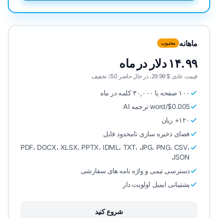
ماهانه
محبوب
۱۴.۹۹ دلار در ماه
قیمت عادی $ 29.99، در حال حاضر 50٪ تخفیف
۱۰۰ صفحه یا ۳۰,۰۰۰ کلمه در ماه
$0.005/word ترجمه AI
۱۲۰+ زبان
فضای ذخیره سازی نامحدود فایل
PDF، DOCX، XLSX، PPTX، IDML، TXT، JPG، PNG، CSV،
JSON
دسترسی تیمی و واژه نامه های سفارشی
پشتیبانی ایمیل اولویت دار
شروع کنید