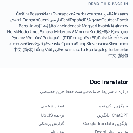
READ THIS PAGE IN
Afrikaans
العربية
Azərbaycanca
Български
বাংলা
Bosanski
Čeština
Dansk
Deutsch
Ελληνικά
Español
Eesti
فارسی
Suomi
Français
ગુજરાતી
עברית
हिन्दी
Hrvatski
Magyar
Indonesia
Italiano
日本語
Basa Jawa
Norsk
Nederlands
Bahasa Melayu
मराठी
Монгол
Kurdî
한국어
Қазақша
Русский
Română
Português (PT)
Português (BR)
Polski
ਪੰਜਾਬੀ
ଓଡିଆ
ภาษาไทย
తెలుగు
தமிழ்
Svenska
Српски
Shqip
Slovenščina
Slovenčina
Türkmenler
Tagalog
Türkçe
Українська
اردو
Tiếng Việt
中文 (简体)
中文 (繁體)
DocTranslator
درباره ما
·
شرایط خدمات
·
سیاست حفظ حریم خصوصی
جایگزین، گزینه ها
اسناد شخصی
ChatGPT جایگزین
ترجمه USCIS
جایگزین Google Translate
گزارش پزشکی
مترجم اسناد DeepL
شناسنامه