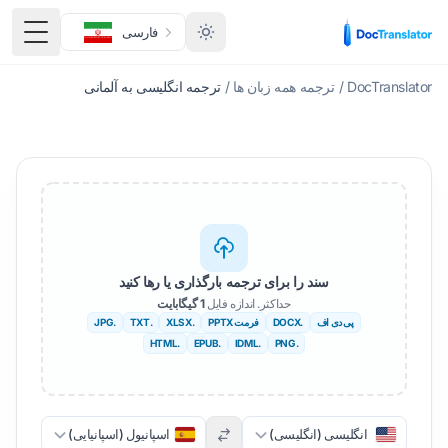
فارسی
منوی 
DocTranslator
/
ترجمه همه زبان ها
/
ترجمه انگلیسی به آلمانی
سند را برای ترجمه بارگذاری یا رها کنید
حداکثر. اندازه فایل
1 گیگابایت
پی دی اف
.DOCX
فرمت PPTX
.XLSX
.TXT
.JPG
.HTML
.EPUB
.IDML
.PNG
انگلیسی (انگلیسی)
اسپانیول (اسپانیایی)