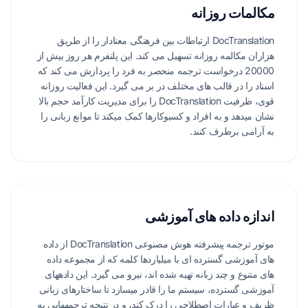
مکالمات روزانه
DocTranslation ارتباطات بین فرهنگی معنادار را از طریق
هزاران مکالمه روزانه تسهیل می کند. این پلتفرم هر روز بیش از
20000 درخواست ترجمه منحصر به فرد را پردازش می کند که
اسناد را در قالب های مختلف در بر می گیرد. این فعالیت روزانه
قوی، ظرفیت DocTranslation را برای مدیریت کارآمد حجم بالا
نشان میدهد و به افراد و کسبوکارها کمک میکند تا موانع زبانی را
به آرامی برطرف کنند.
اندازه داده های آموزشی
موتور ترجمه پیشرفته هوش مصنوعی DocTranslation از داده
های آموزشی گسترده ای با میلیاردها کلمه که از مجموعه داده
های متنوع و چند زبانه تهیه شده اند، نیرو می گیرد. این دادههای
آموزشی گسترده، سیستم ما را قادر میسازد تا ساختارهای زبانی
ظریف و عبارات اصطلاحی را درک کند، و در نتیجه ترجمههایی به