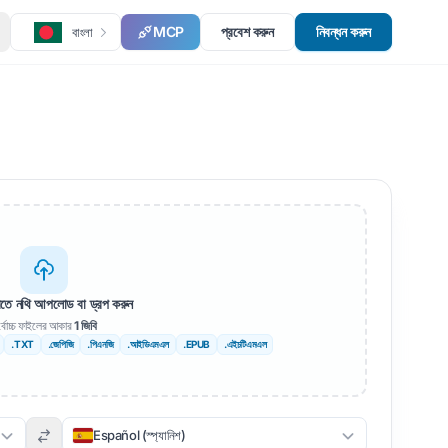
MCP
প্রবেশ করুন
নিবন্ধন করুন
বাংলা
রতে নথি আপলোড বা ড্রপ করুন
্বোচ্চ ফাইলের আকার
1 জিবি
.TXT
.জেপিজি
.পিএনজি
.আইডিএমএল
.EPUB
.এইচটিএমএল
Español (স্প্যানিশ)