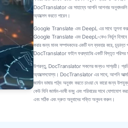
DocTranslator এর সাহায্যে আপনি আপনার অনুবাদগুলি সংর
অ্যাক্সেস করতে পারেন।
Google Translate এবং DeepL এর সাথে তুলনা করলে,
Google Translate এবং DeepL-কেও নির্ভুল হিসাবে বিব
করার জন্য মানব সম্পাদকদের একটি দল ব্যবহার করে, চূড়ান্ত পা
DocTranslator ফাইল ফরম্যাটের একটি বিস্তৃত পরিসর সমর্
উপরন্তু, DocTranslator সকলের জন্যও সাশ্রয়ী। প্রতিযো
অ্যাক্সেসযোগ্য। DocTranslator এর সাথে, আপনি আত্মবিশ্
জার্মান ভাষায় পাঠ্য অনুবাদ করতে চাওয়া যে কারো জন্য উপয
কেউ যিনি জার্মান-ভাষী বন্ধু এবং পরিবারের সাথে যোগায
এবং সঠিক এবং দ্রুত অনুবাদের শক্তি অনুভব করুন।