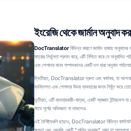
ইংরেজি থেকে জার্মান অনুবাদ ক
DocTranslator
বিভিন্ন কারণে জার্মান ভাষায় অনুবাদে
মাত্রার নির্ভুলতা প্রদান করে, এটি নিশ্চিত করে যে অনুবাদিত 
এবং পেশাদার মানব সম্পাদকদের একটি দল যারা অনুবাদ পর্যালো
দ্বিতীয়ত, DocTranslator দ্রুত এবং কার্যকর, যা আপনাক
ব্যক্তিগত এবং পেশাদার উভয় ব্যবহারের জন্য নিখুঁত করে ত
তৃতীয়ত, এটি ব্যবহারকারী-বান্ধব, একটি স্বজ্ঞাত ইন্টারফেস
সাথে পূর্বের অভিজ্ঞতা না থাকলেও৷
এই বৈশিষ্ট্যগুলি ছাড়াও, DocTranslator বিভিন্ন কাস্টমাইজ
ক্ষমতা এবং এমনকি একটি "মেশিন অনুবাদ" মোড যা আপনাকে সর