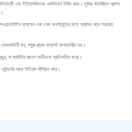
য়, অভিযাত্রী এবং ইতিহাসবিদদের একইভাবে ইঙ্গিত করে। সুউচ্চ বাভারিয়ান আল্পস
রে।
 নিউশওয়ানস্টেইন ক্যাসেল এবং লেক কনস্ট্যান্সের মতো আবাসন রত্ন সরবরাহ
 লোককাহিনী সহ, সবুজ ব্ল্যাক ফরেস্টে রূপান্তরিত হয়।
রচুর, যা জার্মানির বহুতল অতীতকে প্রতিফলিত করে৷।
িক সৌন্দর্যের সাথে ইতিহাস মিশ্রিত করে।