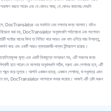
ক্ষণ করতে পারেন এবং যে কোনও সময়, যে কোনও জায়গায় সেগুলি
 DocTranslator এর যথার্থতা এবং দক্ষতার জন্য আলাদা। যদিও
েচনা করা হয়, DocTranslator অনুবাদগুলি পর্যালোচনা এবং সংশোধন
ঠটি সর্বোচ্চ মানের কিনা তা নিশ্চিত করে আরও এক ধাপ এগিয়ে যায়৷ উপরন্তু,
থন করে এবং একটি আরও ব্যবহারকারী-বান্ধব ইন্টারফেস রয়েছে।
গিতামূলক মূল্য এবং একটি বিনামূল্যে সংস্করণ সহ, এটি সকলের জন্য
বাসী হতে পারেন যে আপনার অনুবাদগুলি সঠিক, দ্রুত এবং পেশাদার হবে, এটি
ুক্ত পছন্দ করে তুলবে৷। আপনি একজন ছাত্র, একজন পেশাদার, বা শুধুমাত্র এমন
োগ করতে চান, DocTranslator আপনাকে কভার করেছে। আজই এটি চেষ্টা করুন