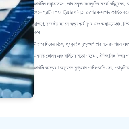
জার্মানির ল্যান্ডস্কেপ, তার সমৃদ্ধ সংস্কৃতির মতো বৈচিত্র্যম
থেকে প্রাচীন শহর ট্রিয়ার পর্যন্ত, দেশের ধনসম্পদ মোহিত ক
দক্ষিণে, রাজকীয় আল্পস অত্যাশ্চর্য দৃশ্য এবং অ্যাডভেঞ্চার,
করে।
উত্তর দিকের দিকে, প্রাকৃতিক দৃশ্যগুলি তার মনোরম গ্রাম এবং
এমনকি কোলন এবং বার্লিনের মতো শহরেও, ঐতিহাসিক বিস্ময় প্
জার্মানি অন্বেষণ অফুরন্ত মুগ্ধতার প্রতিশ্রুতি দেয়, প্রাকৃত