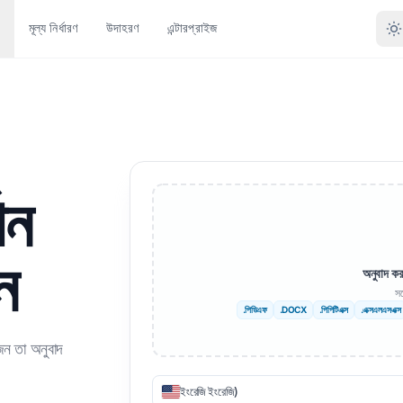
মূল্য নির্ধারণ
উদাহরণ
এন্টারপ্রাইজ
রন দ্বারা অনুবাদ করুন
বিন্যাস দ্বারা রূপান্তর
অন্যান্য ভাষাসমূহ
আরও ভাষা
 (.DOCX)
DOCX থেকে PDF
না
আফ্রিকান
ান
াইল (.XLSX)
PDF থেকে TXT
বাংলা
সুইডিশ
ন্ট (।পিপিটি)
পিডিএফ থেকে ডিজাইন করুন
উর্দু
হিব্রু
ন
ন্ট পিপিটিএক্স
XLSX থেকে PDF
নরওয়েজীয়
সার্বিয়ান
অনুবাদ ক
সর
n ফাইল (.IDML)
TXT থেকে XLSX
মারাঠি
স্লোভেনীয়
.পিডিএফ
.DOCX
.পিপিটিএক্স
.এক্সএলএসএক্স
ুবাদক
জেপিজি থেকে পিডিএফ
তেলেগু
সোয়াহিলি
জন তা অনুবাদ
 অনুবাদক
JPEG থেকে PDF
তামিল
আমহারিক
ইংরেজি ইংরেজি)
 অনুবাদ করুন
পিএনজি থেকে পিডিএফ
তুর্কি
আলবেনিয়ান