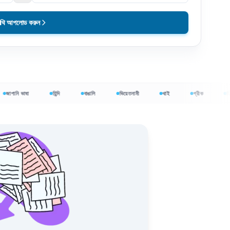
নথি আপলোড করুন
নি ভাষা
হিন্দি
বাঙালি
ভিয়েতনামী
থাই
গ্রীক
হিব্রু
মূল্যে শুরু