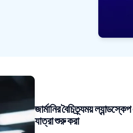
জার্মানির বৈচিত্র্যময় ল্যান্ডস
যাত্রা শুরু করা