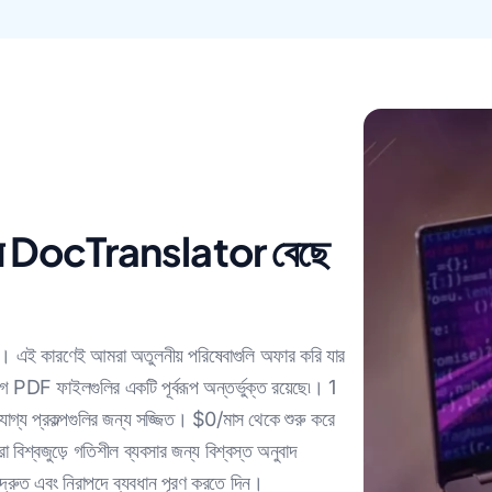
জন্য DocTranslator বেছে
। এই কারণেই আমরা অতুলনীয় পরিষেবাগুলি অফার করি যার
 আগে PDF ফাইলগুলির একটি পূর্বরূপ অন্তর্ভুক্ত রয়েছে৷। 1
োগ্য প্রকল্পগুলির জন্য সজ্জিত। $0/মাস থেকে শুরু করে
 বিশ্বজুড়ে গতিশীল ব্যবসার জন্য বিশ্বস্ত অনুবাদ
ুত এবং নিরাপদে ব্যবধান পূরণ করতে দিন।