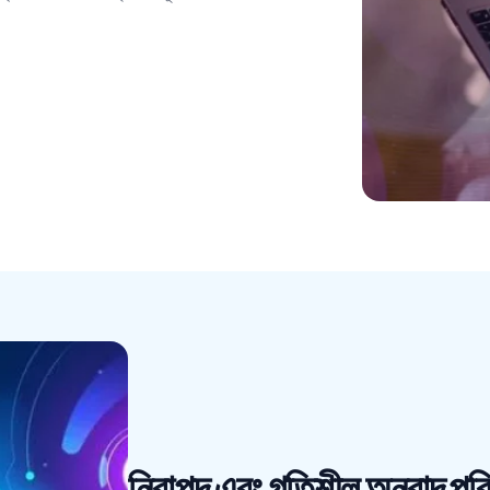
নিরাপদ এবং গতিশীল অনুবাদ প