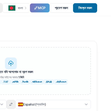
MCP
প্রবেশ করুন
নিবন্ধন করুন
বাংলা
রতে নথি আপলোড বা ড্রপ করুন
্বোচ্চ ফাইলের আকার
1 জিবি
.TXT
.জেপিজি
.পিএনজি
.আইডিএমএল
.EPUB
.এইচটিএমএল
Español (স্প্যানিশ)