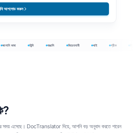
নথি আপলোড করুন
নি ভাষা
হিন্দি
বাঙালি
ভিয়েতনামী
থাই
গ্রীক
হিব্রু
কি?
মূল্যে শুরু
র সময় এসেছে। DocTranslator দিয়ে, আপনি বড় অনুবাদ করতে পারেন