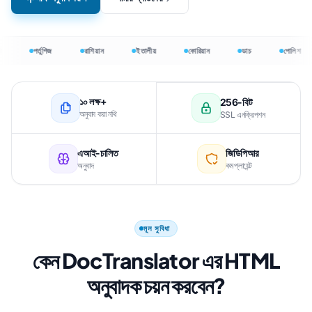
পর্তুগিজ
রাশিয়ান
ইতালীয়
কোরিয়ান
ডাচ
পোলিশ
১০ লক্ষ+
256-বিট
অনুবাদ করা নথি
SSL এনক্রিপশন
এআই-চালিত
জিডিপিআর
অনুবাদ
কমপ্লায়েন্ট
মূল সুবিধা
কেন DocTranslator এর HTML
অনুবাদক চয়ন করবেন?