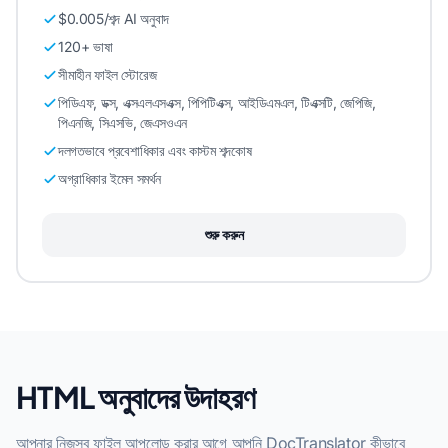
$0.005/শব্দ AI অনুবাদ
120+ ভাষা
সীমাহীন ফাইল স্টোরেজ
পিডিএফ, ডক্স, এক্সএলএসএক্স, পিপিটিএক্স, আইডিএমএল, টিএক্সটি, জেপিজি,
পিএনজি, সিএসভি, জেএসওএন
দলগতভাবে প্রবেশাধিকার এবং কাস্টম শব্দকোষ
অগ্রাধিকার ইমেল সমর্থন
শুরু করুন
HTML অনুবাদের উদাহরণ
আপনার নিজস্ব ফাইল আপলোড করার আগে আপনি DocTranslator কীভাবে