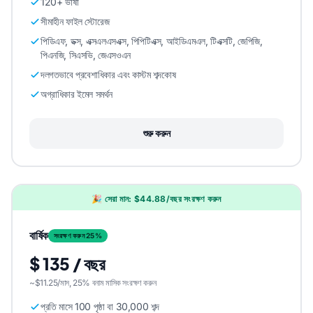
120+ ভাষা
সীমাহীন ফাইল স্টোরেজ
পিডিএফ, ডক্স, এক্সএলএসএক্স, পিপিটিএক্স, আইডিএমএল, টিএক্সটি, জেপিজি,
পিএনজি, সিএসভি, জেএসওএন
দলগতভাবে প্রবেশাধিকার এবং কাস্টম শব্দকোষ
অগ্রাধিকার ইমেল সমর্থন
শুরু করুন
🎉 সেরা মান: $44.88/বছর সংরক্ষণ করুন
বার্ষিক
সংরক্ষণ করুন 25%
$ 135 / বছর
~$11.25/মাস, 25% বনাম মাসিক সংরক্ষণ করুন
প্রতি মাসে 100 পৃষ্ঠা বা 30,000 শব্দ