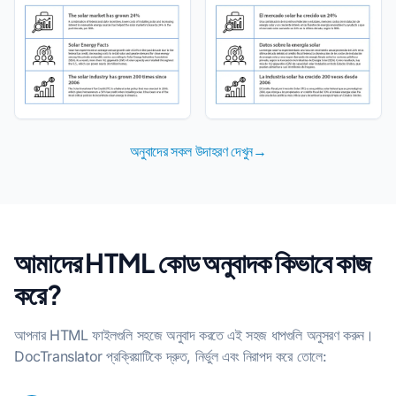
অনুবাদের সকল উদাহরণ দেখুন→
আমাদের HTML কোড অনুবাদক কিভাবে কাজ
করে?
আপনার HTML ফাইলগুলি সহজে অনুবাদ করতে এই সহজ ধাপগুলি অনুসরণ করুন।
DocTranslator প্রক্রিয়াটিকে দ্রুত, নির্ভুল এবং নিরাপদ করে তোলে: