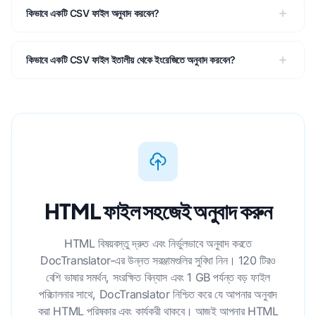
কিভাবে একটি CSV ফাইল অনুবাদ করবেন?
কিভাবে একটি CSV ফাইল ইতালীয় থেকে ইংরেজিতে অনুবাদ করবেন?
HTML ফাইল সহজেই অনুবাদ করুন
HTML বিষয়বস্তু দ্রুত এবং নির্ভুলভাবে অনুবাদ করতে
DocTranslator-এর উন্নত সরঞ্জামগুলির সুবিধা নিন। 120 টিরও
বেশি ভাষার সমর্থন, সংরক্ষিত বিন্যাস এবং 1 GB পর্যন্ত বড় ফাইল
পরিচালনার সাথে, DocTranslator নিশ্চিত করে যে আপনার অনুবাদ
করা HTML পরিষ্কার এবং কার্যকরী থাকবে। আজই আপনার HTML