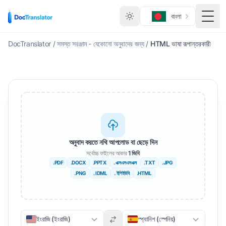
বাংলা
মেনু ট
DocTranslator
/
সমস্ত সরঞ্জাম - যেকোনো অনুবাদের জন্য
/
HTML ভাষা রূপান্তরকারী
অনুবাদ করতে নথি আপলোড বা ছেড়ে দিন
সর্বোচ্চ ফাইলের আকার
1 জিবি
.PDF
.DOCX
.PPTX
. এক্সএলএসএক্স
.TXT
.JPG
.PNG
. IDML
. ইপিইউবি
.HTML
ইংরাজি (ইংরাজি)
স্প্যানিশ (স্পেনিয়)