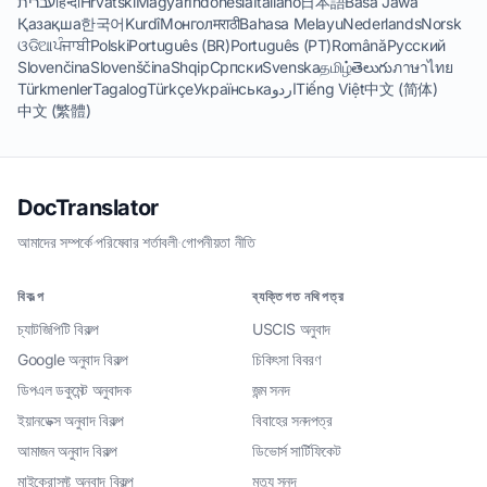
עברית
हिन्दी
Hrvatski
Magyar
Indonesia
Italiano
日本語
Basa Jawa
Қазақша
한국어
Kurdî
Монгол
मराठी
Bahasa Melayu
Nederlands
Norsk
ଓଡିଆ
ਪੰਜਾਬੀ
Polski
Português (BR)
Português (PT)
Română
Русский
Slovenčina
Slovenščina
Shqip
Српски
Svenska
தமிழ்
తెలుగు
ภาษาไทย
Türkmenler
Tagalog
Türkçe
Українська
اردو
Tiếng Việt
中文 (简体)
中文 (繁體)
DocTranslator
আমাদের সম্পর্কে
·
পরিষেবার শর্তাবলী
·
গোপনীয়তা নীতি
বিকল্প
ব্যক্তিগত নথিপত্র
চ্যাটজিপিটি বিকল্প
USCIS অনুবাদ
Google অনুবাদ বিকল্প
চিকিৎসা বিবরণ
ডিপএল ডকুমেন্ট অনুবাদক
জন্ম সনদ
ইয়ানডেক্স অনুবাদ বিকল্প
বিবাহের সনদপত্র
আমাজন অনুবাদ বিকল্প
ডিভোর্স সার্টিফিকেট
মাইক্রোসফ্ট অনুবাদ বিকল্প
মৃত্যু সনদ