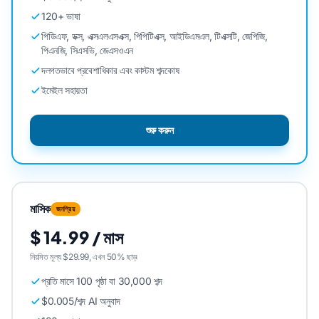
120+ ভাষা
পিডিএফ, ডক্স, এক্সএলএসএক্স, পিপিটিএক্স, আইডিএমএল, টিএক্সটি, জেপিজি,
পিএনজি, সিএসভি, জেএসওএন
দলগতভাবে প্রবেশাধিকার এবং কাস্টম শব্দকোষ
ইমেইল সহায়তা
শুরু করুন
মাসিক
জনপ্রিয়
$ 14.99 / মাস
নিয়মিত মূল্য $29.99, এখন 50% ছাড়৷
প্রতি মাসে 100 পৃষ্ঠা বা 30,000 শব্দ
$0.005/শব্দ AI অনুবাদ