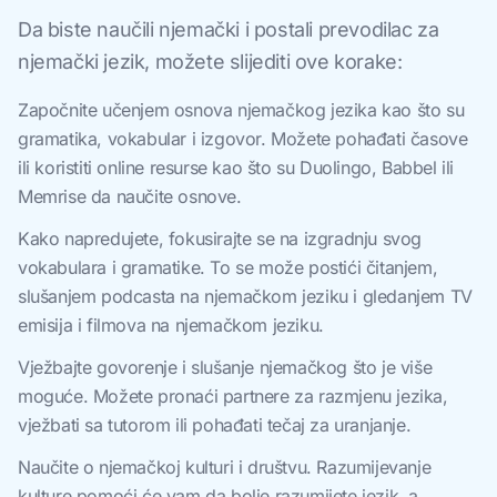
Da biste naučili njemački i postali prevodilac za
njemački jezik, možete slijediti ove korake:
Započnite učenjem osnova njemačkog jezika kao što su
gramatika, vokabular i izgovor. Možete pohađati časove
ili koristiti online resurse kao što su Duolingo, Babbel ili
Memrise da naučite osnove.
Kako napredujete, fokusirajte se na izgradnju svog
vokabulara i gramatike. To se može postići čitanjem,
slušanjem podcasta na njemačkom jeziku i gledanjem TV
emisija i filmova na njemačkom jeziku.
Vježbajte govorenje i slušanje njemačkog što je više
moguće. Možete pronaći partnere za razmjenu jezika,
vježbati sa tutorom ili pohađati tečaj za uranjanje.
Naučite o njemačkoj kulturi i društvu. Razumijevanje
kulture pomoći će vam da bolje razumijete jezik, a