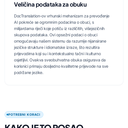
Veličina podataka za obuku
DocTranslation-ov vrhunski mehanizam za prevođenje
AI pokreće se ogromnim podacima o obuci, s
milijardama riječi koje potiču iz različitih, višejezičnih
skupova podataka. Ovi opsežni podaci o obuci
omogućavaju našem sistemu da razumije nijansirane
jezičke strukture i idiomatske izraze, što rezultira
prijevodima koji su i kontekstualno tačni i kulturno
osjetljivi. Ovakva sveobuhvatna obuka osigurava da
korisnici primaju dosljedno kvalitetne prijevode na sve
podržane jezike.
POTREBNI KORACI
KAKO JE TO POSAO