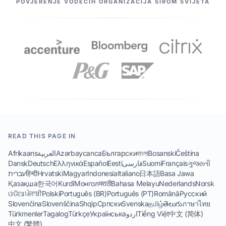
POVJERENJE VODEĆIH ORGANIZACIJA ŠIROM SVIJETA
READ THIS PAGE IN
Afrikaans
العربية
Azərbaycanca
Български
বাংলা
Bosanski
Čeština
Dansk
Deutsch
Ελληνικά
Español
Eesti
فارسی
Suomi
Français
ગુજરાતી
עברית
हिन्दी
Hrvatski
Magyar
Indonesia
Italiano
日本語
Basa Jawa
Қазақша
한국어
Kurdî
Монгол
मराठी
Bahasa Melayu
Nederlands
Norsk
ଓଡିଆ
ਪੰਜਾਬੀ
Polski
Português (BR)
Português (PT)
Română
Русский
Slovenčina
Slovenščina
Shqip
Српски
Svenska
தமிழ்
తెలుగు
ภาษาไทย
Türkmenler
Tagalog
Türkçe
Українська
اردو
Tiếng Việt
中文 (简体)
中文 (繁體)