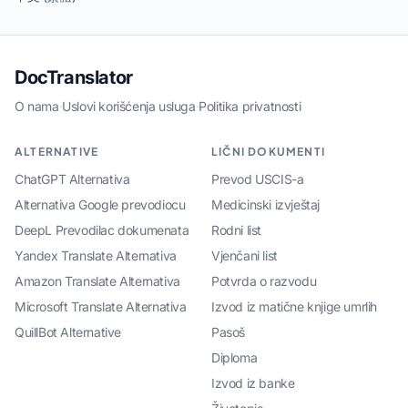
DocTranslator
O nama
·
Uslovi korišćenja usluga
·
Politika privatnosti
ALTERNATIVE
LIČNI DOKUMENTI
ChatGPT Alternativa
Prevod USCIS-a
Alternativa Google prevodiocu
Medicinski izvještaj
DeepL Prevodilac dokumenata
Rodni list
Yandex Translate Alternativa
Vjenčani list
Amazon Translate Alternativa
Potvrda o razvodu
Microsoft Translate Alternativa
Izvod iz matične knjige umrlih
QuillBot Alternative
Pasoš
Diploma
Izvod iz banke