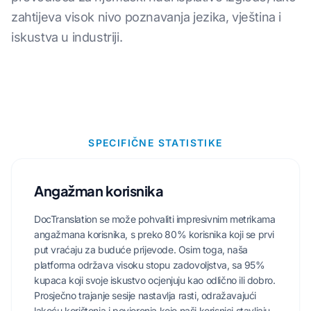
zahtijeva visok nivo poznavanja jezika, vještina i
iskustva u industriji.
SPECIFIČNE STATISTIKE
Angažman korisnika
DocTranslation se može pohvaliti impresivnim metrikama
angažmana korisnika, s preko 80% korisnika koji se prvi
put vraćaju za buduće prijevode. Osim toga, naša
platforma održava visoku stopu zadovoljstva, sa 95%
kupaca koji svoje iskustvo ocjenjuju kao odlično ili dobro.
Prosječno trajanje sesije nastavlja rasti, odražavajući
lakoću korištenja i povjerenja koje naši korisnici stavljaju