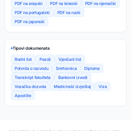
PDF na arapski
PDF na kineski
PDF na njemački
PDF na portugalski
PDF na ruski
PDF na japanski
Tipovi dokumenata
Rodni list
Pasoš
Vjenčani list
Potvrda o razvodu
Smrtovnica
Diploma
Transkript fakulteta
Bankovni izvodi
Vozačka dozvola
Medicinski izvještaj
Viza
Apostille
NAŠI PARTNERI