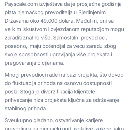
Payscale.com izvještava da je prosječna godišnja
plata njemačkog prevoditelja u Sjedinjenim
Državama oko 49.000 dolara. Međutim, oni sa
velikim iskustvom i zvjezdanom reputacijom mogu
zaraditi znatno više. Samostalni prevodioci,
posebno, imaju potencijal za veću zaradu zbog
svoje sposobnosti upravljanja više projekata i
pregovaranja o cijenama.
Mnogi prevodioci rade na bazi projekta, što dovodi
do fluktuacija prihoda na osnovu dostupnosti
posla. Stoga je diverzifikacija klijentele i
prihvaćanje niza projekata ključna za održavanje
stabilnog prihoda.
Sveukupno gledano, ostvarivanje karijere
prevodioca za njemački nudi isplative izglede, iako