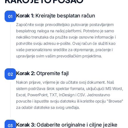
Korak 1:
Kreirajte besplatan račun
01
Započnite svoje prevoditeljsko putovanje postavljanjem
besplatnog naloga na našoj platformi. Potrebno je samo
nekoliko trenutaka da pružite svoje osnovne informacije i
potvrdite svoju adresu e-pošte. Ovaj račun će služiti kao
vaše personalizirano središte za otpremanje, praćenje i
upravljanje svim vašim prevodilačkim projektima.
Korak 2:
Otpremite fajl
02
Nakon prijave, vrijeme je da učitate svoj dokument. Naš
sistem podržava širok spektar formata, uključujući MS Word,
Excel, PowerPoint, TXT, InDesign i CSV. Jednostavno
povucite i ispustite svoju datoteku ili koristite opciju "Browse"
za odabir datoteke sa svog uređaja.
Korak 3:
Odaberite originalne i ciljne jezike
03