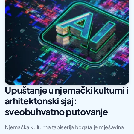
Upuštanje u njemački kulturni i
arhitektonski sjaj:
sveobuhvatno putovanje
Njemačka kulturna tapiserija bogata je mješavina