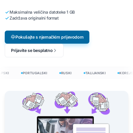
Maksimalna veličina datoteke 1 GB
Zadržava originalni format
Pokušajte s njemačkim prijevodom
Prijavite se besplatno
SKI
PORTUGALSKI
RUSKI
TALIJANSKI
KOREJSK