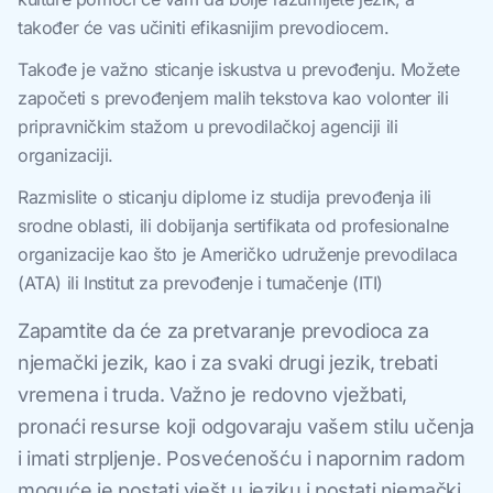
također će vas učiniti efikasnijim prevodiocem.
Takođe je važno sticanje iskustva u prevođenju. Možete
započeti s prevođenjem malih tekstova kao volonter ili
pripravničkim stažom u prevodilačkoj agenciji ili
organizaciji.
Razmislite o sticanju diplome iz studija prevođenja ili
srodne oblasti, ili dobijanja sertifikata od profesionalne
organizacije kao što je Američko udruženje prevodilaca
(ATA) ili Institut za prevođenje i tumačenje (ITI)
Zapamtite da će za pretvaranje prevodioca za
njemački jezik, kao i za svaki drugi jezik, trebati
vremena i truda. Važno je redovno vježbati,
pronaći resurse koji odgovaraju vašem stilu učenja
i imati strpljenje. Posvećenošću i napornim radom
moguće je postati vješt u jeziku i postati njemački