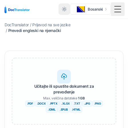
Bosanski
Togg
DocTranslator
/
Prijevod na sve jezike
/
Prevedi engleski na njemački
Učitajte ili spustite dokument za
prevođenje
Max. veličina datoteke
1 GB
.PDF
.DOCX
.PPTX
. XLSX
.TXT
.JPG
.PNG
. IDML
. EPUB
.HTML