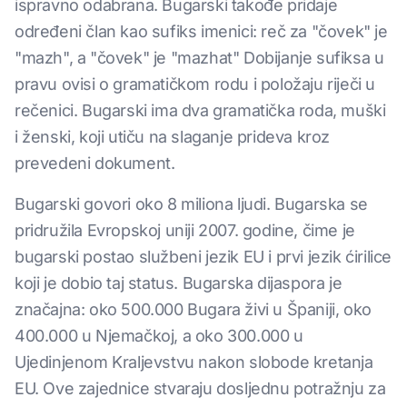
ispravno odabrana. Bugarski takođe pridaje
određeni član kao sufiks imenici: reč za "čovek" je
"mazh", a "čovek" je "mazhat" Dobijanje sufiksa u
pravu ovisi o gramatičkom rodu i položaju riječi u
rečenici. Bugarski ima dva gramatička roda, muški
i ženski, koji utiču na slaganje prideva kroz
prevedeni dokument.
Bugarski govori oko 8 miliona ljudi. Bugarska se
pridružila Evropskoj uniji 2007. godine, čime je
bugarski postao službeni jezik EU i prvi jezik ćirilice
koji je dobio taj status. Bugarska dijaspora je
značajna: oko 500.000 Bugara živi u Španiji, oko
400.000 u Njemačkoj, a oko 300.000 u
Ujedinjenom Kraljevstvu nakon slobode kretanja
EU. Ove zajednice stvaraju dosljednu potražnju za