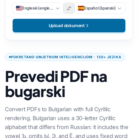
Engleski (engleski)
Español (španski)
Upload dokument
POKRETANO UMJETNOM INTELIGENCIJOM · 120+ JEZIKA
Prevedi PDF na
bugarski
Convert PDFs to Bulgarian with full Cyrillic
rendering. Bulgarian uses a 30-letter Cyrillic
alphabet that differs from Russian: it includes the
vowel Ъ, omits Ы, Э, and Ё, and uses fixed word