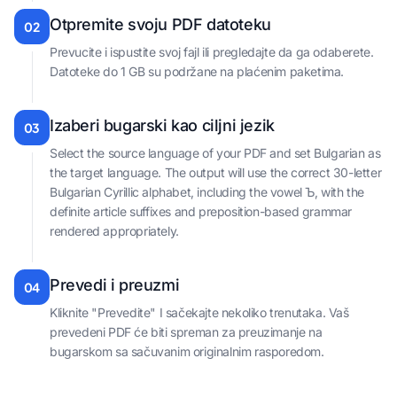
Otpremite svoju PDF datoteku
02
Prevucite i ispustite svoj fajl ili pregledajte da ga odaberete.
Datoteke do 1 GB su podržane na plaćenim paketima.
Izaberi bugarski kao ciljni jezik
03
Select the source language of your PDF and set Bulgarian as
the target language. The output will use the correct 30-letter
Bulgarian Cyrillic alphabet, including the vowel Ъ, with the
definite article suffixes and preposition-based grammar
rendered appropriately.
Prevedi i preuzmi
04
Kliknite "Prevedite" I sačekajte nekoliko trenutaka. Vaš
prevedeni PDF će biti spreman za preuzimanje na
bugarskom sa sačuvanim originalnim rasporedom.