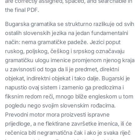
are correctly assigned, spaced, and searchable in
the final PDF.
Bugarska gramatika se strukturno razlikuje od svih
ostalih slovenskih jezika na jedan fundamentalni
način: nema gramatičke padeže. Jezici poput
ruskog, poljskog, češkog i srpskog označavaju
gramatičku ulogu imenice promjenom njenog kraja
u zavisnosti od toga da li je predmet, direktni
objekat, indirektni objekat i tako dalje. Bugarski je
napustio ovaj sistem i zamenio ga predlozima i
fiksnim redom reči, mnogo bliže engleskom u tom
pogledu nego svojim slovenskim rođacima.
Prevodni motor mora proizvesti ispravne
prijedloge, a ne flektirane završetke imenica, ili će
rečenica biti negramatična čak i ako je svaka riječ