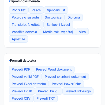
Tipovi dokumenata
Rodni list
Pasoš
Vjenčani list
Potvrda o razvodu
Smrtovnica
Diploma
Transkript fakulteta
Bankovni izvodi
Vozačka dozvola
Medicinski izvještaj
Viza
Apostille
Formati datoteka
Prevedi PDF
Prevedi Word dokument
Prevedi veliki PDF
Prevedi skenirani dokument
Prevedi Excel datoteku
Prevedi PowerPoint
Prevedi EPUB
Prevedi knjigu
Prevedi InDesign
Prevedi CSV
Prevedi TXT