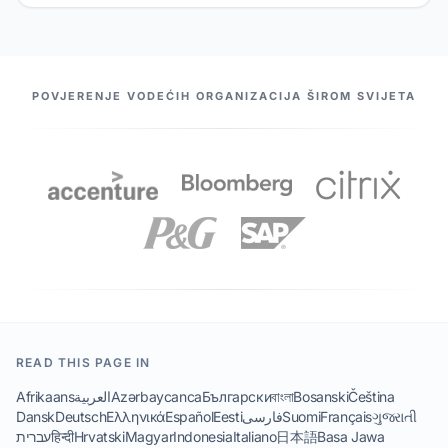
NAŠI PARTNERI
POVJERENJE VODEĆIH ORGANIZACIJA ŠIROM SVIJETA
READ THIS PAGE IN
Afrikaans
العربية
Azərbaycanca
Български
বাংলা
Bosanski
Čeština
Dansk
Deutsch
Ελληνικά
Español
Eesti
فارسی
Suomi
Français
ગુજરાતી
עברית
हिन्दी
Hrvatski
Magyar
Indonesia
Italiano
日本語
Basa Jawa