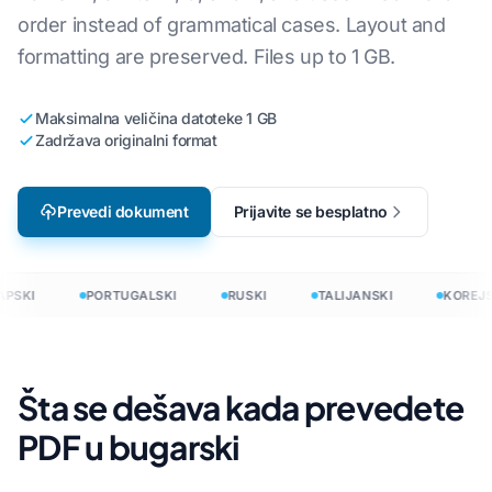
order instead of grammatical cases. Layout and
formatting are preserved. Files up to 1 GB.
Maksimalna veličina datoteke 1 GB
Zadržava originalni format
Prevedi dokument
Prijavite se besplatno
PSKI
PORTUGALSKI
RUSKI
TALIJANSKI
KOREJS
Šta se dešava kada prevedete
PDF u bugarski