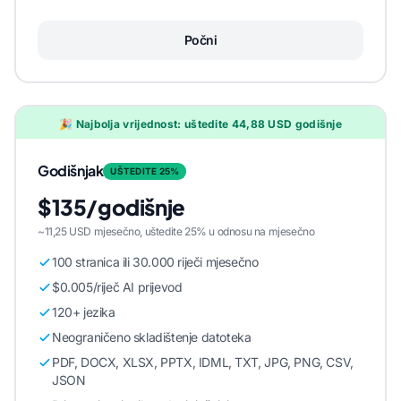
Počni
🎉 Najbolja vrijednost: uštedite 44,88 USD godišnje
Godišnjak
UŠTEDITE 25%
$135/godišnje
~11,25 USD mjesečno, uštedite 25% u odnosu na mjesečno
100 stranica ili 30.000 riječi mjesečno
$0.005/riječ AI prijevod
120+ jezika
Neograničeno skladištenje datoteka
PDF, DOCX, XLSX, PPTX, IDML, TXT, JPG, PNG, CSV,
JSON