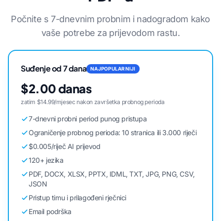
Počnite s 7-dnevnim probnim i nadogradom kako
vaše potrebe za prijevodom rastu.
Suđenje od 7 dana
NAJPOPULARNIJI
$2.00 danas
zatim $14.99/mjesec nakon završetka probnog perioda
7-dnevni probni period punog pristupa
Ograničenje probnog perioda: 10 stranica ili 3.000 riječi
$0.005/riječ AI prijevod
120+ jezika
PDF, DOCX, XLSX, PPTX, IDML, TXT, JPG, PNG, CSV,
JSON
Pristup timu i prilagođeni rječnici
Email podrška