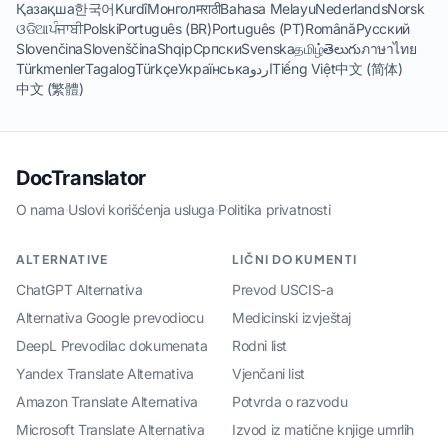
Қазақша
한국어
Kurdî
Монгол
मराठी
Bahasa Melayu
Nederlands
Norsk
ଓଡିଆ
ਪੰਜਾਬੀ
Polski
Português (BR)
Português (PT)
Română
Русский
Slovenčina
Slovenščina
Shqip
Српски
Svenska
தமிழ்
తెలుగు
ภาษาไทย
Türkmenler
Tagalog
Türkçe
Українська
اردو
Tiếng Việt
中文 (简体)
中文 (繁體)
DocTranslator
O nama
·
Uslovi korišćenja usluga
·
Politika privatnosti
ALTERNATIVE
LIČNI DOKUMENTI
ChatGPT Alternativa
Prevod USCIS-a
Alternativa Google prevodiocu
Medicinski izvještaj
DeepL Prevodilac dokumenata
Rodni list
Yandex Translate Alternativa
Vjenčani list
Amazon Translate Alternativa
Potvrda o razvodu
Microsoft Translate Alternativa
Izvod iz matične knjige umrlih