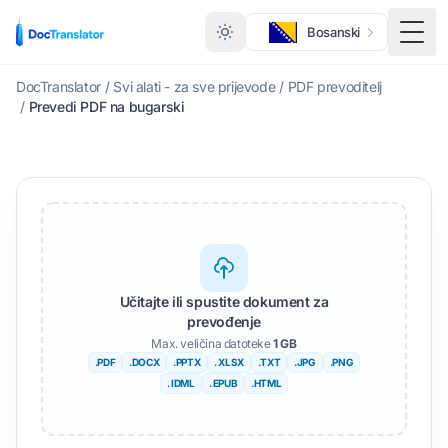
Bosanski
Togg
DocTranslator
/
Svi alati - za sve prijevode
/
PDF prevoditelj
/
Prevedi PDF na bugarski
Učitajte ili spustite dokument za
prevođenje
Max. veličina datoteke
1 GB
.PDF
.DOCX
.PPTX
. XLSX
.TXT
.JPG
.PNG
. IDML
. EPUB
.HTML