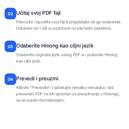
Učitaj svoj PDF fajl
02
Prevucite i ispustite svoj fajl ili pregledajte da ga odaberete.
Datoteke do 1 GB su podržane na plaćenim paketima.
Odaberite Hmong kao ciljni jezik
03
Odaberite originalni jezik vašeg PDF-a i postavite Hmong
kao ciljni jezik.
Prevedi i preuzmi
04
Kliknite "Prevedite" I sačekajte nekoliko trenutaka. Vaš
prevedeni PDF će biti spreman za preuzimanje u Hmongu,
sa očuvanim formatiranjem.