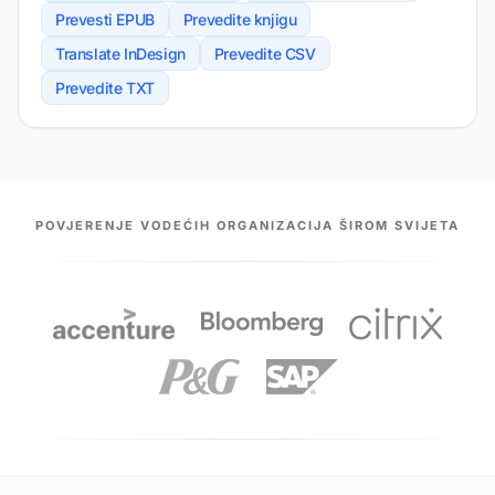
Prevesti EPUB
Prevedite knjigu
Translate InDesign
Prevedite CSV
Prevedite TXT
NAŠI PARTNERI
POVJERENJE VODEĆIH ORGANIZACIJA ŠIROM SVIJETA