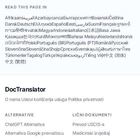
READ THIS PAGE IN
Afrikaans
العربية
Azərbaycanca
Български
বাংলা
Bosanski
Čeština
Dansk
Deutsch
Ελληνικά
Español
Eesti
فارسی
Suomi
Français
ગુજરાતી
עברית
हिन्दी
Hrvatski
Magyar
Indonesia
Italiano
日本語
Basa Jawa
Қазақша
한국어
Kurdî
Монгол
मराठी
Bahasa Melayu
Nederlands
Norsk
ଓଡିଆ
ਪੰਜਾਬੀ
Polski
Português (BR)
Português (PT)
Română
Русский
Slovenčina
Slovenščina
Shqip
Српски
Svenska
தமிழ்
తెలుగు
ภาษาไทย
Türkmenler
Tagalog
Türkçe
Українська
اردو
Tiếng Việt
中文 (简体)
中文 (繁體)
DocTranslator
O nama
·
Uslovi korišćenja usluga
·
Politika privatnosti
ALTERNATIVE
LIČNI DOKUMENTI
ChatGPT Alternativa
Prevod USCIS-a
Alternativa Google prevodiocu
Medicinski izvještaj