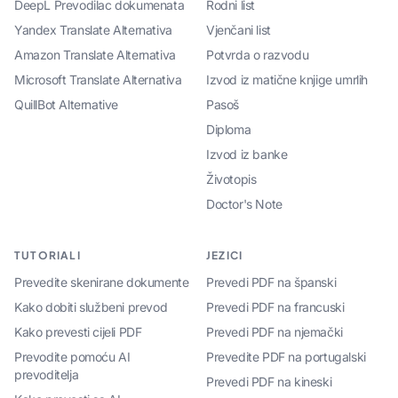
DeepL Prevodilac dokumenata
Rodni list
Yandex Translate Alternativa
Vjenčani list
Amazon Translate Alternativa
Potvrda o razvodu
Microsoft Translate Alternativa
Izvod iz matične knjige umrlih
QuillBot Alternative
Pasoš
Diploma
Izvod iz banke
Životopis
Doctor's Note
TUTORIALI
JEZICI
Prevedite skenirane dokumente
Prevedi PDF na španski
Kako dobiti službeni prevod
Prevedi PDF na francuski
Kako prevesti cijeli PDF
Prevedi PDF na njemački
Prevodite pomoću AI
Prevedite PDF na portugalski
prevoditelja
Prevedi PDF na kineski