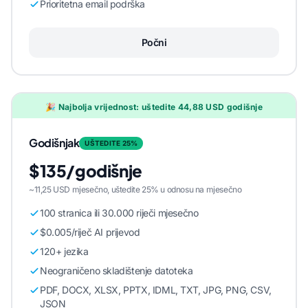
Prioritetna email podrška
Počni
🎉 Najbolja vrijednost: uštedite 44,88 USD godišnje
Godišnjak
UŠTEDITE 25%
$135/godišnje
~11,25 USD mjesečno, uštedite 25% u odnosu na mjesečno
100 stranica ili 30.000 riječi mjesečno
$0.005/riječ AI prijevod
120+ jezika
Neograničeno skladištenje datoteka
PDF, DOCX, XLSX, PPTX, IDML, TXT, JPG, PNG, CSV,
JSON