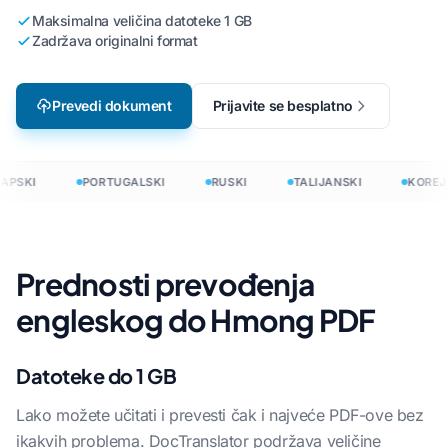
Maksimalna veličina datoteke 1 GB
Zadržava originalni format
Prevedi dokument
Prijavite se besplatno
APSKI
PORTUGALSKI
RUSKI
TALIJANSKI
KOREJS
Prednosti prevođenja
engleskog do Hmong PDF
Datoteke do 1 GB
Lako možete učitati i prevesti čak i najveće PDF-ove bez
ikakvih problema. DocTranslator podržava veličine