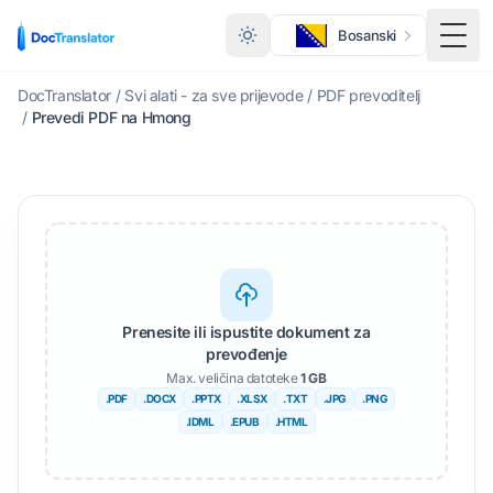
Bosanski
Togg
DocTranslator
/
Svi alati - za sve prijevode
/
PDF prevoditelj
/
Prevedi PDF na Hmong
Prenesite ili ispustite dokument za
prevođenje
Max. veličina datoteke
1 GB
.PDF
.DOCX
.PPTX
.XLSX
.TXT
.JPG
.PNG
.IDML
.EPUB
.HTML