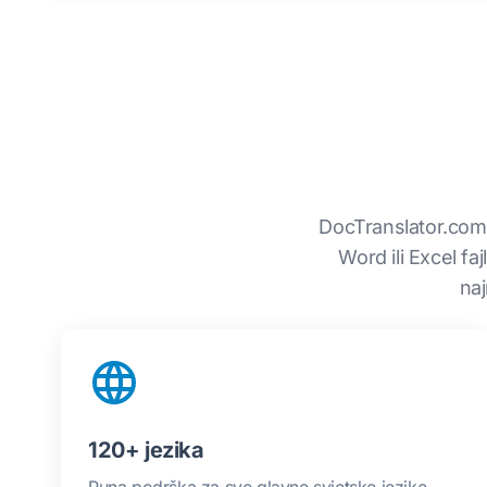
DocTranslator.com 
Word ili Excel fa
naj
120+ jezika
Puna podrška za sve glavne svjetske jezike