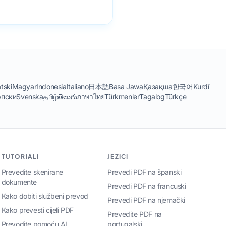
tski
Magyar
Indonesia
Italiano
日本語
Basa Jawa
Қазақша
한국어
Kurdî
пски
Svenska
தமிழ்
తెలుగు
ภาษาไทย
Türkmenler
Tagalog
Türkçe
TUTORIALI
JEZICI
Prevedite skenirane
Prevedi PDF na španski
dokumente
Prevedi PDF na francuski
Kako dobiti službeni prevod
Prevedi PDF na njemački
Kako prevesti cijeli PDF
Prevedite PDF na
Prevodite pomoću AI
portugalski