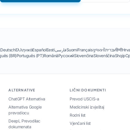
k
Deutsch
Ελληνικά
Español
Eesti
فارسی
Suomi
Français
ગુજરાતી
עברית
हिन्दी
Hrva
guês (BR)
Português (PT)
Română
Русский
Slovenčina
Slovenščina
Shqip
Ср
ALTERNATIVE
LIČNI DOKUMENTI
ChatGPT Alternativa
Prevod USCIS-a
Alternativa Google
Medicinski izvještaj
prevodiocu
Rodni list
DeepL Prevodilac
Vjenčani list
dokumenata