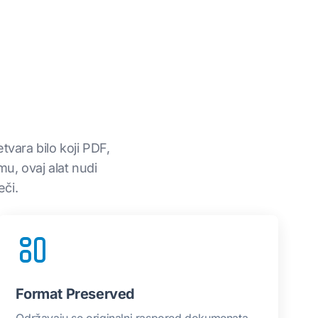
vara bilo koji PDF,
mu, ovaj alat nudi
eči.
Format Preserved
Održavaju se originalni raspored dokumenata,