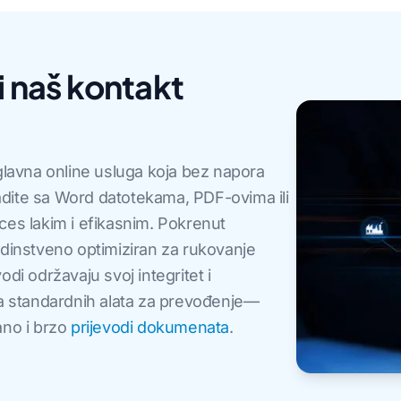
i naš kontakt
 glavna online usluga koja bez napora
radite sa Word datotekama, PDF-ovima ili
ces lakim i efikasnim. Pokrenut
jedinstveno optimiziran za rukovanje
di održavaju svoj integritet i
ma standardnih alata za prevođenje—
ano i brzo
prijevodi dokumenata
.