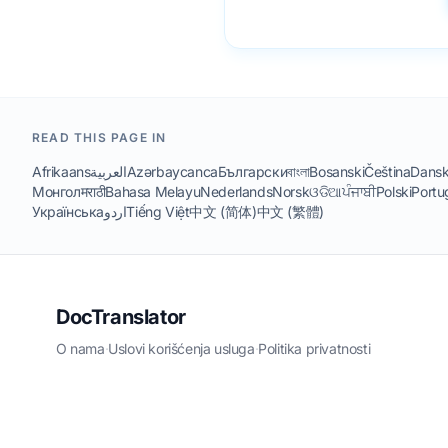
READ THIS PAGE IN
Afrikaans
العربية
Azərbaycanca
Български
বাংলা
Bosanski
Čeština
Dans
Монгол
मराठी
Bahasa Melayu
Nederlands
Norsk
ଓଡିଆ
ਪੰਜਾਬੀ
Polski
Portu
Українська
اردو
Tiếng Việt
中文 (简体)
中文 (繁體)
DocTranslator
O nama
·
Uslovi korišćenja usluga
·
Politika privatnosti