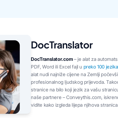
DocTranslator
DocTranslator.com
– je alat za automat
PDF, Word ili Excel fajl u
preko 100 jezik
alat nudi najniže cijene na Zemlji počevš
profesionalnog ljudskog prijevoda. Tako
stranice na bilo koji jezik za vašu stranicu, 
naše partnere – Conveythis.com, iskreno,
vidite kako izgleda lijepa njihova stranica