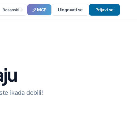
MCP
Ulogovati se
Prijavi se
Bosanski
aju
te ikada dobili!