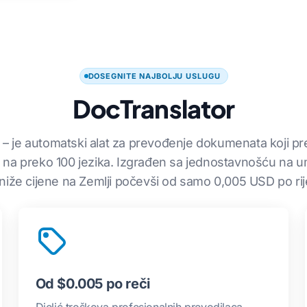
DOSEGNITE NAJBOLJU USLUGU
DocTranslator
– je automatski alat za prevođenje dokumenata koji pret
jl na preko 100 jezika. Izgrađen sa jednostavnošću na u
niže cijene na Zemlji počevši od samo 0,005 USD po rij
Od $0.005 po reči
Djelić troškova profesionalnih prevodilaca.