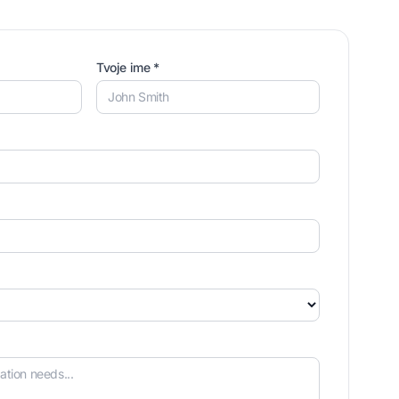
Tvoje ime *
no