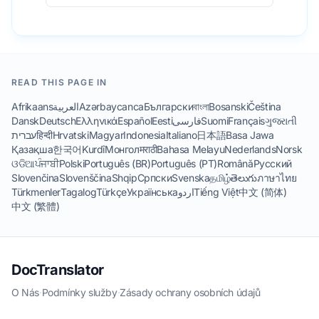
READ THIS PAGE IN
Afrikaans
العربية
Azərbaycanca
Български
বাংলা
Bosanski
Čeština
Dansk
Deutsch
Ελληνικά
Español
Eesti
فارسی
Suomi
Français
ગુજરાતી
עברית
हिन्दी
Hrvatski
Magyar
Indonesia
Italiano
日本語
Basa Jawa
Қазақша
한국어
Kurdî
Монгол
मराठी
Bahasa Melayu
Nederlands
Norsk
ଓଡିଆ
ਪੰਜਾਬੀ
Polski
Português (BR)
Português (PT)
Română
Русский
Slovenčina
Slovenščina
Shqip
Српски
Svenska
தமிழ்
తెలుగు
ภาษาไทย
Türkmenler
Tagalog
Türkçe
Українська
اردو
Tiếng Việt
中文 (简体)
中文 (繁體)
DocTranslator
O Nás
·
Podmínky služby
·
Zásady ochrany osobních údajů